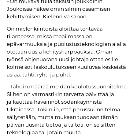
– On mukava tulla takaisin joukkoihin.
Joukoissa näkee omin silmin osaamisen
kehittymisen, Kielenniva sanoo.
On mielenkiintoista aloittaa tehtävää
tilanteessa, missä maailmassa on
epävarmuuksia ja puolustusteknologian alalla
otetaan uusia kehitysharppauksia. Oman
työnsä ohjenuorana uusi johtaja ottaa esille
kolme sotilaskoulutukseen kuuluvaa keskeistä
asiaa: tahti, ryhti ja puhti.
– Tahdin määrää meidän koulutussuunnitelma.
Siihen on varmastikin tarvetta päivittää ja
jalkauttaa havainnot sodankäynnistä
Ukrainassa. Toki niin, että perussuunnitelma
säilytetään, mutta mukaan tuodaan tämän
päivän uusinta tietoa ja taitoa, on se sitten
teknologiaa tai jotain muuta.