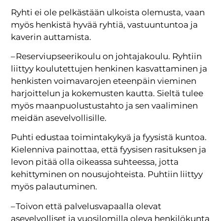
Ryhti ei ole pelkästään ulkoista olemusta, vaan
myös henkistä hyvää ryhtiä, vastuuntuntoa ja
kaverin auttamista.
– Reserviupseerikoulu on johtajakoulu. Ryhtiin
liittyy koulutettujen henkinen kasvattaminen ja
henkisten voimavarojen eteenpäin vieminen
harjoittelun ja kokemusten kautta. Sieltä tulee
myös maanpuolustustahto ja sen vaaliminen
meidän asevelvollisille.
Puhti edustaa toimintakykyä ja fyysistä kuntoa.
Kielenniva painottaa, että fyysisen rasituksen ja
levon pitää olla oikeassa suhteessa, jotta
kehittyminen on nousujohteista. Puhtiin liittyy
myös palautuminen.
– Toivon että palvelusvapaalla olevat
asevelvolliset ja vuosilomilla oleva henkilökunta