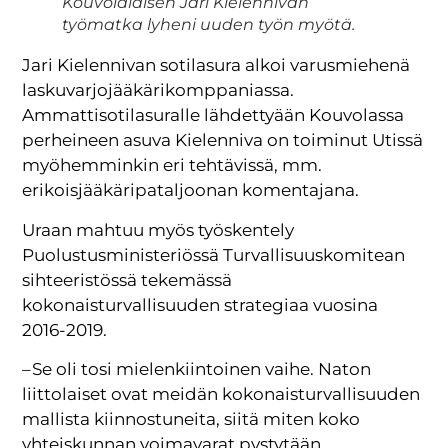
Kouvolalaisen Jari Kielennivan
työmatka lyheni uuden työn myötä.
Jari Kielennivan sotilasura alkoi varusmiehenä
laskuvarjojääkärikomppaniassa.
Ammattisotilasuralle lähdettyään Kouvolassa
perheineen asuva Kielenniva on toiminut Utissä
myöhemminkin eri tehtävissä, mm.
erikoisjääkäripataljoonan komentajana.
Uraan mahtuu myös työskentely
Puolustusministeriössä Turvallisuuskomitean
sihteeristössä tekemässä
kokonaisturvallisuuden strategiaa vuosina
2016-2019.
– Se oli tosi mielenkiintoinen vaihe. Naton
liittolaiset ovat meidän kokonaisturvallisuuden
mallista kiinnostuneita, siitä miten koko
yhteiskunnan voimavarat pystytään