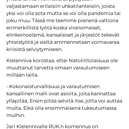
valjastamaan erilaisiin uhkatilanteisiin, joista
yksi voi olla sota mutta se voi olla pandemia tai
joku muu. Tässä me teemme pienenä valtiona
erimerkillistä työtä koska viranomaiset,
elinkeinoelämä, kansalaiset ja järjestöt tekevät
yhteistyötä ja sieltä ammennetaan voimavaraa
kriisistä selviytymiseen.
Kielenniva korostaa, ettei Natoliittolaisuus ole
muuttanut tarvetta omaan varautumiseen
millään lailla.
– Kokonaisturvallisuus ja varautumisen
kansallinen malli ovat asioita, joita kannattaa
ylläpitää. Ensin pitää selvitä itse, jotta voi auttaa
muita. Eikä olla ensimmäisenä tukeutumassa
muihin.
Jari Kielennivalle RUK:n komennus on