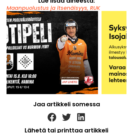
Lue lisää aiheesta:
Maanpuolustus ja itsenäisyys
,
RUK
Jaa artikkeli somessa
Lähetä tai printtaa artikkeli