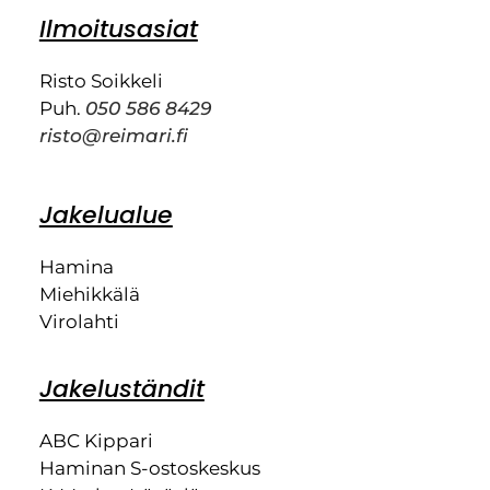
Ilmoitusasiat
Risto Soikkeli
Puh.
050 586 8429
risto@reimari.fi
Jakelualue
Hamina
Miehikkälä
Virolahti
Jakeluständit
ABC Kippari
Haminan S-ostoskeskus