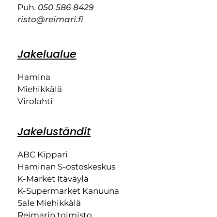
Puh.
050 586 8429
risto@reimari.fi
Jakelualue
Hamina
Miehikkälä
Virolahti
Jakeluständit
ABC Kippari
Haminan S-ostoskeskus
K-Market Itäväylä
K-Supermarket Kanuuna
Sale Miehikkälä
Reimarin toimisto