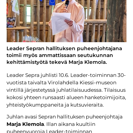
Leader Sepran hallituksen puheenjohtajana
toimii myös ammattissaan seutukunnan
kehittämistyötä tekevä Marja Klemola.
Leader Sepra juhlisti 10.6. Leader-toiminnan 30-
vuotista taivalta Virolahdella Kiessi-museon
vintillä järjestetyssä juhlatilaisuudessa. Tilaisuus
kokosi yhteen runsaasti alueen hanketoimijoita,
yhteistyökumppaneita ja kutsuvieraita.
Juhlan avasi Sepran hallituksen puheenjohtaja
Marja Klemola
. Illan aikana kuultiin
puheenvuoroja Leader-toiminnan