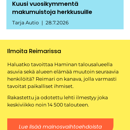
Kuusi vuosikymmentä
makumuistoja herkkusuille
Tarja Autio
28.7.2026
Ilmoita Reimarissa
Haluatko tavoittaa Haminan talousalueella
asuvia sekä alueen elämää muutoin seuraavia
henkilöitä? Reimari on kanava, jolla varmasti
tavoitat paikalliset ihmiset.
Rakastettu ja odotettu lehti ilmestyy joka
keskiviikko noin 14 500 talouteen.
Lue lisää mainosvaihtoehdoista