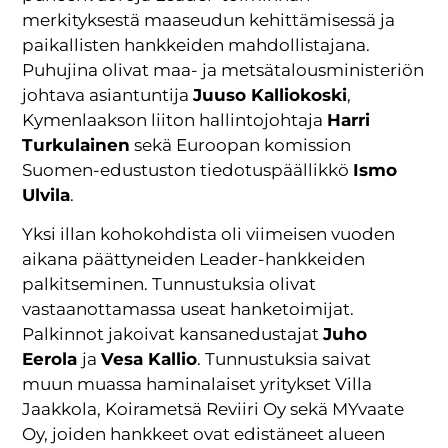
merkityksestä maaseudun kehittämisessä ja
paikallisten hankkeiden mahdollistajana.
Puhujina olivat maa- ja metsätalousministeriön
johtava asiantuntija
Juuso Kalliokoski
,
Kymenlaakson liiton hallintojohtaja
Harri
Turkulainen
sekä Euroopan komission
Suomen-edustuston tiedotuspäällikkö
Ismo
Ulvila
.
Yksi illan kohokohdista oli viimeisen vuoden
aikana päättyneiden Leader-hankkeiden
palkitseminen. Tunnustuksia olivat
vastaanottamassa useat hanketoimijat.
Palkinnot jakoivat kansanedustajat
Juho
Eerola
ja
Vesa Kallio
. Tunnustuksia saivat
muun muassa haminalaiset yritykset Villa
Jaakkola, Koirametsä Reviiri Oy sekä MYvaate
Oy, joiden hankkeet ovat edistäneet alueen