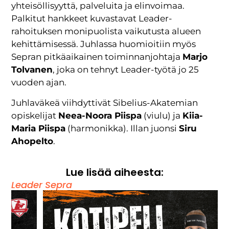
yhteisöllisyyttä, palveluita ja elinvoimaa.
Palkitut hankkeet kuvastavat Leader-
rahoituksen monipuolista vaikutusta alueen
kehittämisessä. Juhlassa huomioitiin myös
Sepran pitkäaikainen toiminnanjohtaja
Marjo
Tolvanen
, joka on tehnyt Leader-työtä jo 25
vuoden ajan.
Juhlaväkeä viihdyttivät Sibelius-Akatemian
opiskelijat
Neea-Noora Piispa
(viulu) ja
Kiia-
Maria Piispa
(harmonikka). Illan juonsi
Siru
Ahopelto
.
Lue lisää aiheesta:
Leader Sepra