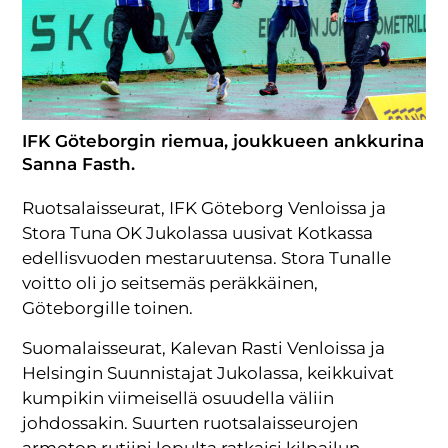
IFK Göteborgin riemua, joukkueen ankkurina
Sanna Fasth.
Ruotsalaisseurat, IFK Göteborg Venloissa ja
Stora Tuna OK Jukolassa uusivat Kotkassa
edellisvuoden mestaruutensa. Stora Tunalle
voitto oli jo seitsemäs peräkkäinen,
Göteborgille toinen.
Suomalaisseurat, Kalevan Rasti Venloissa ja
Helsingin Suunnistajat Jukolassa, keikkuivat
kumpikin viimeisellä osuudella väliin
johdossakin. Suurten ruotsalaisseurojen
armoton rutiini lopulta ratkaisi kilpailun.