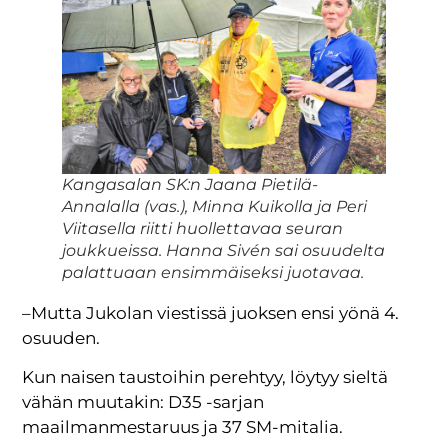
Kangasalan SK:n Jaana Pietilä-
Annalalla (vas.), Minna Kuikolla ja Peri
Viitasella riitti huollettavaa seuran
joukkueissa. Hanna Sivén sai osuudelta
palattuaan ensimmäiseksi juotavaa.
–Mutta Jukolan viestissä juoksen ensi yönä 4.
osuuden.
Kun naisen taustoihin perehtyy, löytyy sieltä
vähän muutakin: D35 -sarjan
maailmanmestaruus ja 37 SM-mitalia.