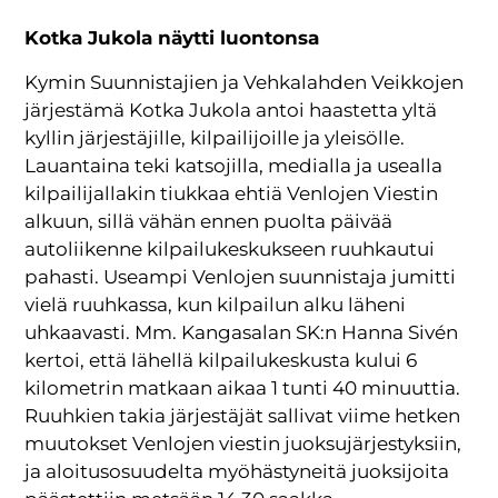
Kotka Jukola näytti luontonsa
Kymin Suunnistajien ja Vehkalahden Veikkojen
järjestämä Kotka Jukola antoi haastetta yltä
kyllin järjestäjille, kilpailijoille ja yleisölle.
Lauantaina teki katsojilla, medialla ja usealla
kilpailijallakin tiukkaa ehtiä Venlojen Viestin
alkuun, sillä vähän ennen puolta päivää
autoliikenne kilpailukeskukseen ruuhkautui
pahasti. Useampi Venlojen suunnistaja jumitti
vielä ruuhkassa, kun kilpailun alku läheni
uhkaavasti. Mm. Kangasalan SK:n Hanna Sivén
kertoi, että lähellä kilpailukeskusta kului 6
kilometrin matkaan aikaa 1 tunti 40 minuuttia.
Ruuhkien takia järjestäjät sallivat viime hetken
muutokset Venlojen viestin juoksujärjestyksiin,
ja aloitusosuudelta myöhästyneitä juoksijoita