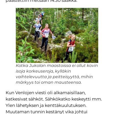
päästettiin metsään 14.30 saakka.
Kotka Jukolan maastoissa ei ollut kovin
isoja korkeuseroja, kylläkin
vaihtelevuutta ja peitteisyyttä, mihin
märkyys toi oman mausteensa.
Kun Venlojen viesti oli alkamaisillaan,
katkesivat sähköt. Sähkökatko keskeytti mm.
Ylen lähetyksen ja kenttäkuulutuksen.
Muutaman tunnin kestänyt vika johtui