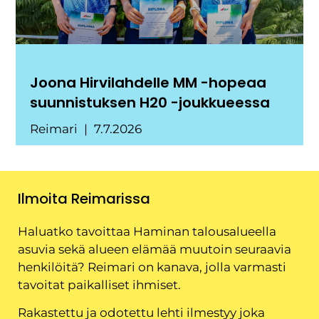
Joona Hirvilahdelle MM -hopeaa
suunnistuksen H20 -joukkueessa
Reimari
7.7.2026
Ilmoita Reimarissa
Haluatko tavoittaa Haminan talousalueella
asuvia sekä alueen elämää muutoin seuraavia
henkilöitä? Reimari on kanava, jolla varmasti
tavoitat paikalliset ihmiset.
Rakastettu ja odotettu lehti ilmestyy joka