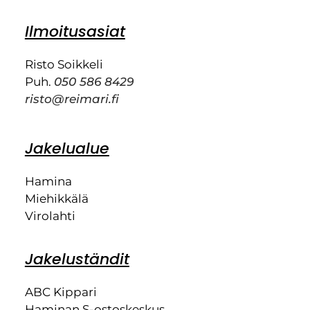
Ilmoitusasiat
Risto Soikkeli
Puh.
050 586 8429
risto@reimari.fi
Jakelualue
Hamina
Miehikkälä
Virolahti
Jakeluständit
ABC Kippari
Haminan S-ostoskeskus