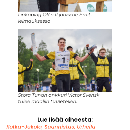
Linköping OK:n II joukkue Emit-
leimauksessa
Stora Tunan ankkuri Victor Svensk
tulee maaliin tuuletellen.
Lue lisää aiheesta:
Kotka-Jukola
,
Suunnistus
,
Urheilu