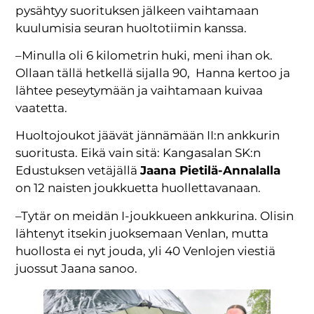
pysähtyy suorituksen jälkeen vaihtamaan
kuulumisia seuran huoltotiimin kanssa.
–Minulla oli 6 kilometrin huki, meni ihan ok.
Ollaan tällä hetkellä sijalla 90, Hanna kertoo ja
lähtee peseytymään ja vaihtamaan kuivaa
vaatetta.
Huoltojoukot jäävät jännämään II:n ankkurin
suoritusta. Eikä vain sitä: Kangasalan SK:n
Edustuksen vetäjällä
Jaana Pietilä-Annalalla
on 12 naisten joukkuetta huollettavanaan.
–Tytär on meidän I-joukkueen ankkurina. Olisin
lähtenyt itsekin juoksemaan Venlan, mutta
huollosta ei nyt jouda, yli 40 Venlojen viestiä
juossut Jaana sanoo.