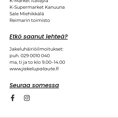
K-Market Itäväylä
K-Supermarket Kanuuna
Sale Miehikkälä
Reimarin toimisto
Etkö saanut lehteä?
Jakeluhäiriöilmoitukset:
puh. 029 0010 040
ma, ti ja to klo 9.00–14.00
www.jakelupalaute.fi
Seuraa somessa