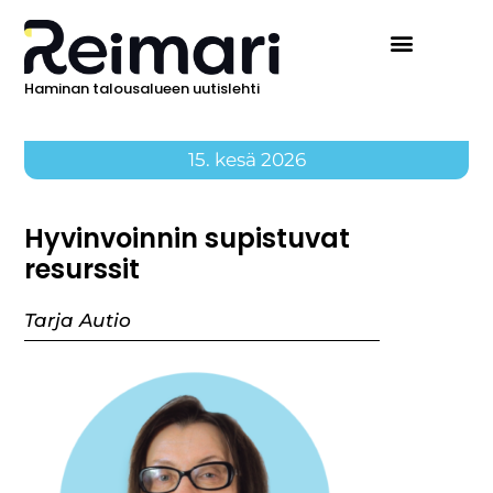
Haminan talousalueen uutislehti
Ilmoita Reimarissa
15. kesä 2026
Hyvinvoinnin supistuvat
resurssit
Tarja Autio