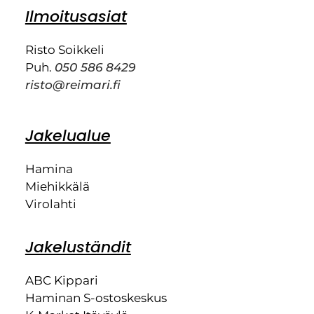
Ilmoitusasiat
Risto Soikkeli
Puh.
050 586 8429
risto@reimari.fi
Jakelualue
Hamina
Miehikkälä
Virolahti
Jakeluständit
ABC Kippari
Haminan S-ostoskeskus