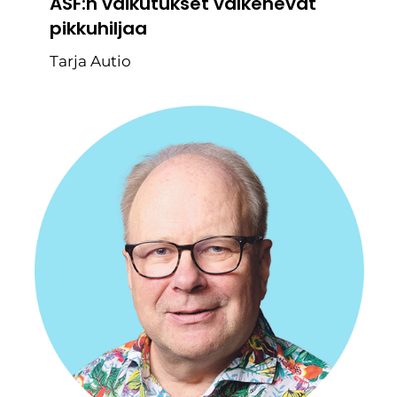
ASF:n vaikutukset valkenevat
pikkuhiljaa
Tarja Autio