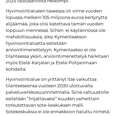
2025 talousarviota heikompi.
Hyvinvointialueen taseessa oli viime vuoden
lopussa melkein 105 miljoona euroa kertynyttä
alijäämää, joka olisi katettava tämän vuoden
loppuun mennessä. Siihen ei käytännössä ole
mahdollisuuksia, siksi Kymenlaakson
hyvinvointialuetta esitetään
arviointimenettelyyn. Kymenlaakso ei ole
tilanteessa yksin, arviointimenettelyä harkitaan
myös Etelä-Karjalan ja Etelä-Pohjanmaan
kohdalta.
Hyvinvointialue on yrittänyt itse vaikuttaa
tilanteeseensa vuoteen 2030 ulottuvalla
palveluverkkosuunnitelmalla. Siinä valtuustolle
esitetään ”linjattavaksi” kuuden vaiheittain
toteutettavan sote-keskuksen malli.
Sotekeskuksia ei ole ennakkoon haluttu nimetä;