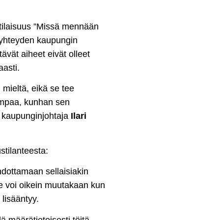
utilaisuus ”Missä mennään
uyhteyden kaupungin
tävät aiheet eivät olleet
aasti.
 mieltä, eikä se tee
ompaa, kunhan sen
, kaupunginjohtaja
Ilari
stilanteesta:
hdottamaan sellaisiakin
me voi oikein muutakaan kun
lisääntyy.
ä määrätietoisesti töitä.