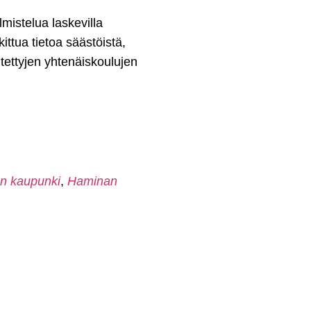
mistelua laskevilla
ittua tietoa säästöistä,
itettyjen yhtenäiskoulujen
n kaupunki
,
Haminan