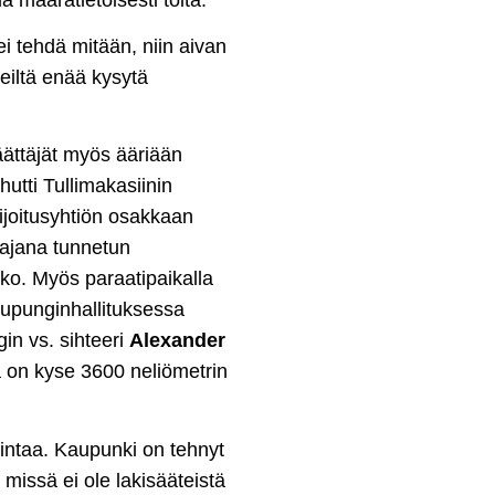
i tehdä mitään, niin aivan
eiltä enää kysytä
päättäjät myös ääriään
utti Tullimakasiinin
sijoitusyhtiön osakkaan
ttajana tunnetun
uko. Myös paraatipaikalla
kaupunginhallituksessa
in vs. sihteeri
Alexander
ä on kyse 3600 neliömetrin
mintaa. Kaupunki on tehnyt
 missä ei ole lakisääteistä