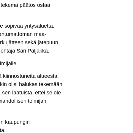
a tekemä päätös ostaa
 sopivaa yritysaluetta.
laantumattoman maa-
 purkujätteen sekä jätepuun
johtaja Sari Paljakka.
mijalle.
lä kiinnostuneita alueesta.
nkin olisi halukas tekemään
en laatuista, ettei se ole
mahdollisen toimijan
uun kaupungin
sta.