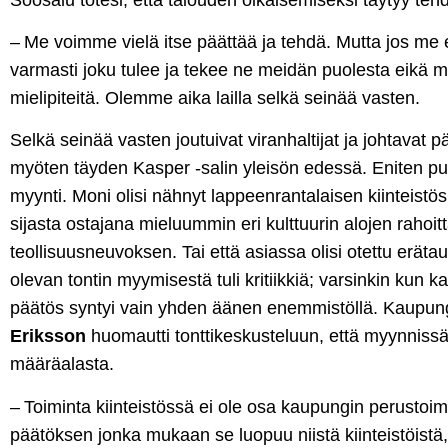
– Me voimme vielä itse päättää ja tehdä. Mutta jos me e
varmasti joku tulee ja tekee ne meidän puolesta eikä m
mielipiteitä. Olemme aika lailla selkä seinää vasten.
Selkä seinää vasten joutuivat viranhaltijat ja johtavat 
myöten täyden Kasper -salin yleisön edessä. Eniten puh
myynti. Moni olisi nähnyt lappeenrantalaisen kiinteistö
sijasta ostajana mieluummin eri kulttuurin alojen rahoi
teollisuusneuvoksen. Tai että asiassa olisi otettu eräta
olevan tontin myymisestä tuli kritiikkiä; varsinkin kun 
päätös syntyi vain yhden äänen enemmistöllä. Kaupung
Eriksson
huomautti tonttikeskusteluun, että myynniss
määräalasta.
– Toiminta kiinteistössä ei ole osa kaupungin perustoi
päätöksen jonka mukaan se luopuu niistä kiinteistöistä,