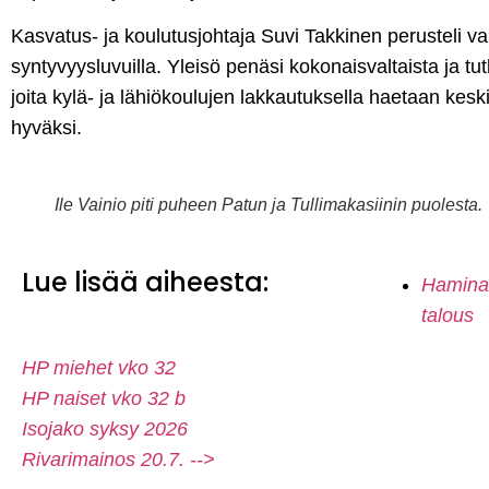
Kasvatus- ja koulutusjohtaja Suvi Takkinen perusteli val
syntyvyysluvuilla. Yleisö penäsi kokonaisvaltaista ja tutk
joita kylä- ja lähiökoulujen lakkautuksella haetaan kesk
hyväksi.
Ile Vainio piti puheen Patun ja Tullimakasiinin puolesta.
Lue lisää aiheesta:
Hamina
talous
HP miehet vko 32
HP naiset vko 32 b
Isojako syksy 2026
Rivarimainos 20.7. -->