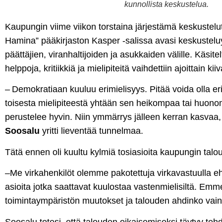
kunnollista keskustelua.
Kaupungin viime viikon torstaina järjestämä keskustel
Hamina” pääkirjaston Kasper -salissa avasi keskustel
päättäjien, viranhaltijoiden ja asukkaiden välille. Käsitel
helppoja, kritiikkiä ja mielipiteitä vaihdettiin ajoittain kiiv
– Demokratiaan kuuluu erimielisyys. Pitää voida olla eri
toisesta mielipiteestä yhtään sen heikompaa tai huon
perustelee hyvin. Niin ymmärrys jälleen kerran kasvaa
Soosalu
yritti lieventää tunnelmaa.
Tätä ennen oli kuultu kylmiä tosiasioita kaupungin talou
–Me virkahenkilöt olemme pakotettuja virkavastuulla e
asioita jotka saattavat kuulostaa vastenmielisiltä. Em
toimintaympäristön muutokset ja talouden ahdinko vain 
Soosalu totesi, että talouden oikaisemiseksi täytyy tehd