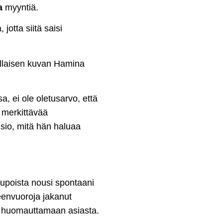
ka
myyntiä.
jotta siitä saisi
illaisen kuvan Hamina
a, ei ole oletusarvo, että
 merkittävää
isio, mitä hän haluaa
upoista nousi spontaani
heenvuoroja jakanut
i huomauttamaan asiasta.