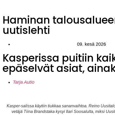
Haminan talousaluee
uutislehti
09. kesä 2026
Kasperissa puitiin kai
epäselvät asiat, aina
Tarja Autio
Kasper-salissa käytiin tiukkaa sananvaihtoa. Reino Uusita
vetäjä Tiina Brandstaka kysyi Ilari Soosalulta, miksi Uusi