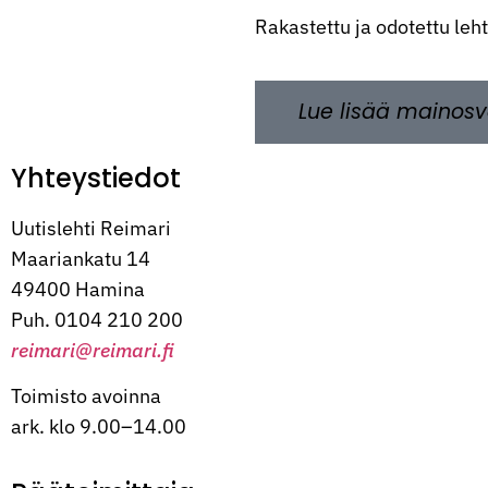
Rakastettu ja odotettu leh
Lue lisää mainosv
Yhteystiedot
Uutislehti Reimari
Maariankatu 14
49400 Hamina
Puh. 0104 210 200
reimari@reimari.fi
Toimisto avoinna
ark. klo 9.00–14.00