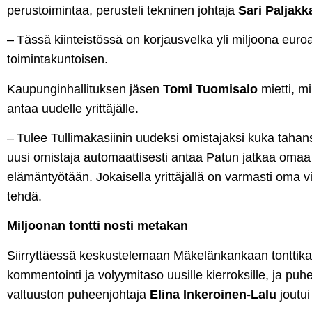
perustoimintaa, perusteli tekninen johtaja
Sari Paljak
– Tässä kiinteistössä on korjausvelka yli miljoona euroa, 
toimintakuntoisen.
Kaupunginhallituksen jäsen
Tomi Tuomisalo
mietti, m
antaa uudelle yrittäjälle.
– Tulee Tullimakasiinin uudeksi omistajaksi kuka tahans
uusi omistaja automaattisesti antaa Patun jatkaa omaa
elämäntyötään. Jokaisella yrittäjällä on varmasti oma v
tehdä.
Miljoonan tontti nosti metakan
Siirryttäessä keskustelemaan Mäkelänkankaan tonttika
kommentointi ja volyymitaso uusille kierroksille, ja pu
valtuuston puheenjohtaja
Elina Inkeroinen-Lalu
joutu