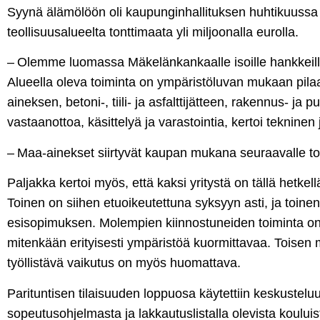
Syynä älämölöön oli kaupunginhallituksen huhtikuuss
teollisuusalueelta tonttimaata yli miljoonalla eurolla.
– Olemme luomassa Mäkelänkankaalle isoille hankkeille
Alueella oleva toiminta on ympäristöluvan mukaan pi
aineksen, betoni-, tiili- ja asfalttijätteen, rakennus- ja
vastaanottoa, käsittelyä ja varastointia, kertoi tekninen 
– Maa-ainekset siirtyvät kaupan mukana seuraavalle toi
Paljakka kertoi myös, että kaksi yritystä on tällä hetkel
Toinen on siihen etuoikeutettuna syksyyn asti, ja toine
esisopimuksen. Molempien kiinnostuneiden toiminta on s
mitenkään erityisesti ympäristöä kuormittavaa. Toisen 
työllistävä vaikutus on myös huomattava.
Parituntisen tilaisuuden loppuosa käytettiin keskustel
sopeutusohjelmasta ja lakkautuslistalla olevista koului