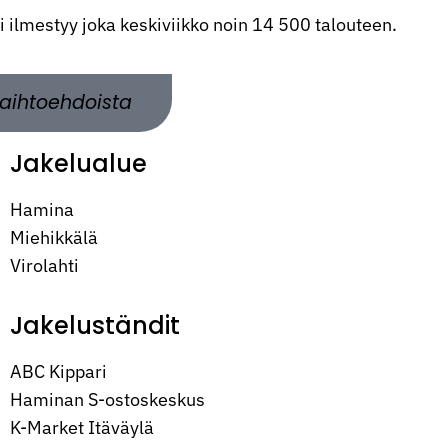
ti ilmestyy joka keskiviikko noin 14 500 talouteen.
aihtoehdoista
Jakelualue
Hamina
Miehikkälä
Virolahti
Jakeluständit
ABC Kippari
Haminan S-ostoskeskus
K-Market Itäväylä