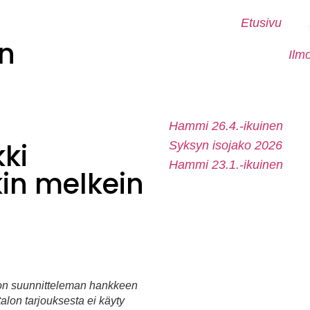
Etusivu
n
Ilm
Hammi 26.4.-ikuinen
kki
Syksyn isojako 2026
Hammi 23.1.-ikuinen
kin melkein
lon suunnitteleman hankkeen
talon tarjouksesta ei käyty