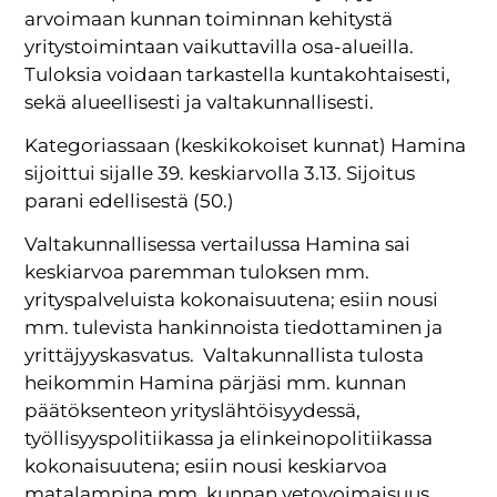
arvoimaan kunnan toiminnan kehitystä
yritystoimintaan vaikuttavilla osa-alueilla.
Tuloksia voidaan tarkastella kuntakohtaisesti,
sekä alueellisesti ja valtakunnallisesti.
Kategoriassaan (keskikokoiset kunnat) Hamina
sijoittui sijalle 39. keskiarvolla 3.13. Sijoitus
parani edellisestä (50.)
Valtakunnallisessa vertailussa Hamina sai
keskiarvoa paremman tuloksen mm.
yrityspalveluista kokonaisuutena; esiin nousi
mm. tulevista hankinnoista tiedottaminen ja
yrittäjyyskasvatus. Valtakunnallista tulosta
heikommin Hamina pärjäsi mm. kunnan
päätöksenteon yrityslähtöisyydessä,
työllisyyspolitiikassa ja elinkeinopolitiikassa
kokonaisuutena; esiin nousi keskiarvoa
matalampina mm. kunnan vetovoimaisuus