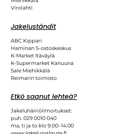
Miehikkälä
Virolahti
Jakeluständit
ABC Kippari
Haminan S-ostoskeskus
K-Market Itäväylä
K-Supermarket Kanuuna
Sale Miehikkälä
Reimarin toimisto
Etkö saanut lehteä?
Jakeluhäiriöilmoitukset:
puh. 029 0010 040
ma, ti ja to klo 9.00–14.00
www.jakelupalaute.fi