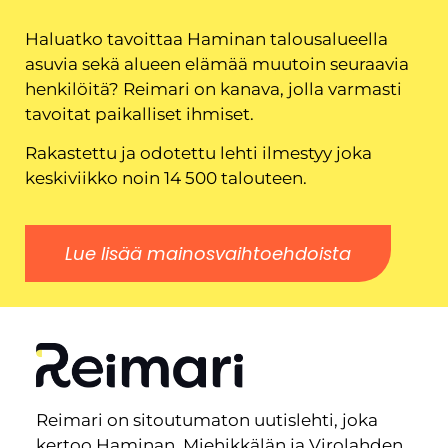
Haluatko tavoittaa Haminan talousalueella
asuvia sekä alueen elämää muutoin seuraavia
henkilöitä? Reimari on kanava, jolla varmasti
tavoitat paikalliset ihmiset.
Rakastettu ja odotettu lehti ilmestyy joka
keskiviikko noin 14 500 talouteen.
Lue lisää mainosvaihtoehdoista
Reimari on sitoutumaton uutislehti, joka
kertoo Haminan, Miehikkälän ja Virolahden