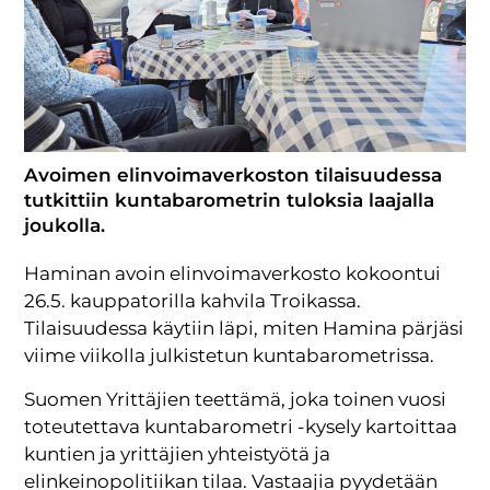
Avoimen elinvoimaverkoston tilaisuudessa
tutkittiin kuntabarometrin tuloksia laajalla
joukolla.
Haminan avoin elinvoimaverkosto kokoontui
26.5. kauppatorilla kahvila Troikassa.
Tilaisuudessa käytiin läpi, miten Hamina pärjäsi
viime viikolla julkistetun kuntabarometrissa.
Suomen Yrittäjien teettämä, joka toinen vuosi
toteutettava kuntabarometri -kysely kartoittaa
kuntien ja yrittäjien yhteistyötä ja
elinkeinopolitiikan tilaa. Vastaajia pyydetään