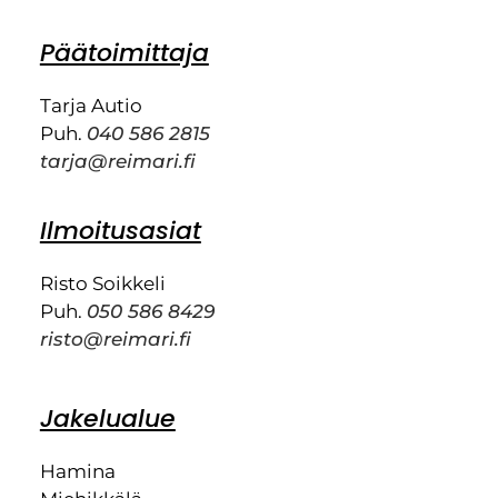
Päätoimittaja
Tarja Autio
Puh.
040 586 2815
tarja@reimari.fi
Ilmoitusasiat
Risto Soikkeli
Puh.
050 586 8429
risto@reimari.fi
Jakelualue
Hamina