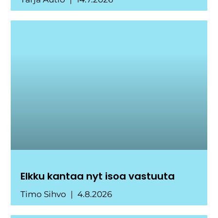
Elkku kantaa nyt isoa vastuuta
Timo Sihvo
4.8.2026