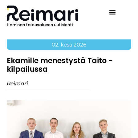
Haminan talousalueen uutislehti
Ilmoita Reimarissa
02. kesä 2026
Ekamille menestystä Taito -
kilpailussa
Reimari