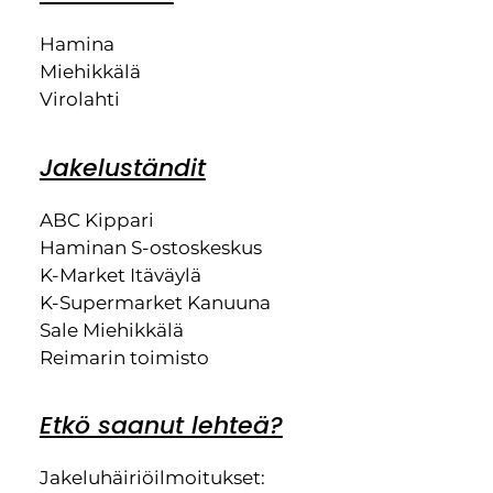
Hamina
Miehikkälä
Virolahti
Jakeluständit
ABC Kippari
Haminan S-ostoskeskus
K-Market Itäväylä
K-Supermarket Kanuuna
Sale Miehikkälä
Reimarin toimisto
Etkö saanut lehteä?
Jakeluhäiriöilmoitukset: