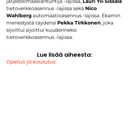
järjestelmäasiantuntija -lajissa,
Lauri Yli-Sissala
tietoverkkoasennus -lajissa sekä
Nico
Wahlberg
automaatioasennus -lajissa. Ekamin
menestystä täydensi
Pekka Tirkkonen
, joka
sijoittui sijoittui kuudenneksi
tietoverkkoasennus -lajissa.
Lue lisää aiheesta:
Opetus ja koulutus