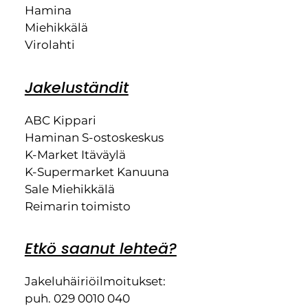
Hamina
Miehikkälä
Virolahti
Jakeluständit
ABC Kippari
Haminan S-ostoskeskus
K-Market Itäväylä
K-Supermarket Kanuuna
Sale Miehikkälä
Reimarin toimisto
Etkö saanut lehteä?
Jakeluhäiriöilmoitukset:
puh. 029 0010 040