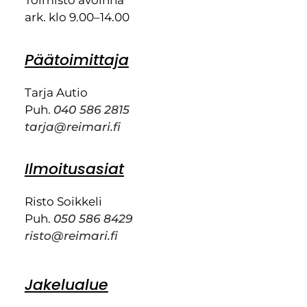
Toimisto avoinna
ark. klo 9.00–14.00
Päätoimittaja
Tarja Autio
Puh.
040 586 2815
tarja@reimari.fi
Ilmoitusasiat
Risto Soikkeli
Puh.
050 586 8429
risto@reimari.fi
Jakelualue