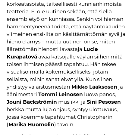
korkeatasoista, taiteellisesti kunnianhimoista
teatteria. Ei ole uutinen sekään, että siellä
ensembletyö on kunniassa. Senkin voi hieman
hämmentyneenä todeta, että näytäntökauden
viimeinen ensi-ilta on käsittämättömän syvä ja
hieno elämys – mutta uutinen on se, miten
äärettömän hienosti lavastaja
Lucie
Kurapatová
avaa katsojalle väylän siihen mitä
toisen ihmisen päässä tapahtuu. Hän tekee
visualisoimalla kokemukselliseksi jotain
sellaista, mihin sanat eivät yllä. Kun siihen
yhdistyy valaistusmestari
Mikko Laaksosen
ja
äänimestari
Tommi Leinosen
luova panos,
Jouni Bäckströmin
musiikki ja
Sini Pesosen
herkkä mutta luja ohjaus, syntyy ulottuvuus,
jossa koemme tapahtumat Christopherin
(
Marika Huomolin
) tavoin.