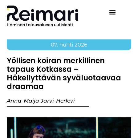
Haminan talousalueen uutislehti
07. huhti 2026
Yöllisen koiran merkillinen
tapaus Kotkassa –
Häkellyttävän syväluotaavaa
draamaa
Anna-Maija Järvi-Herlevi