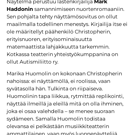
Näytelmä perustuu lastenkirjailija
Mark
Haddonin
samannimiseen nuortenromaaniin.
Sen pohjalta tehty näyttämösovitus on ollut
maailmalla todellinen menestys. Kirjailija itse ei
ole määritellyt päähenkilö Christopherin,
erityisnuoren, erityisominaisuutta
matemaattista lahjakkuutta tarkemmin.
Kotkassa teatterin yhteistyökumppanina on
ollut Autismiliitto ry.
Marika Huomolin on kokonaan Christopherin
nahoissa: ei näyttämöllä, ei roolissa, vaan
syvätasolla hän. Tulkinta on riipaiseva.
Huomolinin tapa liikkua, rytmittää replikointi,
näyttää ilmeillä ja eleillä mitä on olla ihminen,
joka ei osaa valehdella – se menee suoraan
sydämeen. Samalla Huomolin todistaa
olevansa ei pelkästään musiikkiteatterin
ammattilainen, vaan myös luonnenäyttelijä.