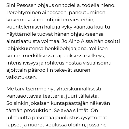
Sini Pesosen ohjaus on todella, todella hieno.
Perehtyminen aiheeseen, paneutuminen
kokemusasiantuntijoiden viesteihin,
kuuntelemisen halu ja kyky kääntää kuultu
näyttämölle tuovat hänen ohjaukseensa
ainutlaatuista voimaa. Jo Aino A:ssa hän osoitti
lahjakkuutensa henkilöohjaajana. Yöllisen
koiran merkillisessä tapauksessa selkeys,
intensiivisyys ja rohkeus nostaa visualisointi
ajoittain päärooliin tekevät suuren
vaikutuksen.
Me tarvitsemme nyt yhteiskunnallisesti
kantaaottavaa teatteria, juuri tällaista.
Soisinkin jokaisen kuntapäättäjän näkevän
tämän produktion. Se avaa silmät. On
julmuutta pakottaa puolustuskyvyttömät
lapset ja nuoret koulussa oloihin, jossa he