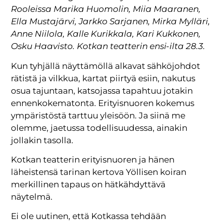
Rooleissa Marika Huomolin, Miia Maaranen,
Ella Mustajärvi, Jarkko Sarjanen, Mirka Mylläri,
Anne Niilola, Kalle Kurikkala, Kari Kukkonen,
Osku Haavisto. Kotkan teatterin ensi-ilta 28.3.
Kun tyhjällä näyttämöllä alkavat sähköjohdot
rätistä ja vilkkua, kartat piirtyä esiin, nakutus
osua tajuntaan, katsojassa tapahtuu jotakin
ennenkokematonta. Erityisnuoren kokemus
ympäristöstä tarttuu yleisöön. Ja siinä me
olemme, jaetussa todellisuudessa, ainakin
jollakin tasolla.
Kotkan teatterin erityisnuoren ja hänen
läheistensä tarinan kertova Yöllisen koiran
merkillinen tapaus on hätkähdyttävä
näytelmä.
Ei ole uutinen, että Kotkassa tehdään