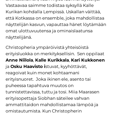
Vastaavaa saimme todistaa syksyllä Kalle
Kurikan kohdalla Lempissä. Uskallan väittää,
että Kotkassa on ensemble, joka mahdollistaa
näyttelijän kasvun, vapauttaa hänet löytämään
omat ulottuvuutensa ja ominaislaatunsa
näyttelijänä.
Christopheria ympäröivistä yhteisöistä
erityisluokka on merkityksellisin. Sen oppilaat
Anne Niilola
,
Kalle Kurikkala
,
Kari Kukkonen
ja
Osku Haavisto i
stuvat, kyyhöttävät,
reagoivat kuin monet kohtaamani
erityisnuoret. Joka ikinen ele, asento tai
puheessa tapahtuva muutos on
tunnistettavissa, tuttu ja tosi. Miia Maarasen
erityisopettaja Siobhan säteilee vahvan
ammattitaidon mahdollistamaa lämpöä ja
omistautumista. Kun Christopherin