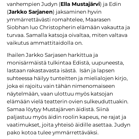
vanhempien Judyn (
Ella Mustajärvi
) ja Edin
(
Jarkko Sarjanen
) jaksaminen hyvin
ymmärrettävästi romahtelee, Maarasen
Siobhan luo Christopherin elämään vakautta ja
turvaa. Samalla katsoja oivaltaa, miten valtava
vaikutus ammattitaidolla on.
Ihailen Jarkko Sarjasen harkittua ja
monisärmäistä tulkintaa Edistä, uupuneesta,
lastaan rakastavasta isästä. Isän ja lapsen
suhteessa häilyy tunteitten ja mielialojen kirjo,
joka ei rajoitu vain tähän nimenomaiseen
näytelmään, vaan ulottuu myös katsojan
elämään vielä teatterin ovien sulkeuduttuakin.
Samaa löytyy Mustajärven äidistä. Siinä
paljastuu myös äidin roolin kapeus, ne rajat ja
vaatimukset, joita yhteisö äidille asettaa. Judyn
pako kotoa tulee ymmärrettäväksi.