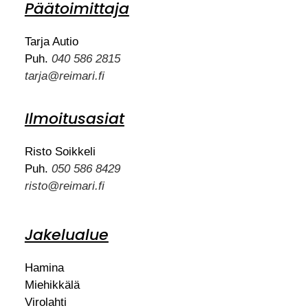
Päätoimittaja
Tarja Autio
Puh.
040 586 2815
tarja@reimari.fi
Ilmoitusasiat
Risto Soikkeli
Puh.
050 586 8429
risto@reimari.fi
Jakelualue
Hamina
Miehikkälä
Virolahti