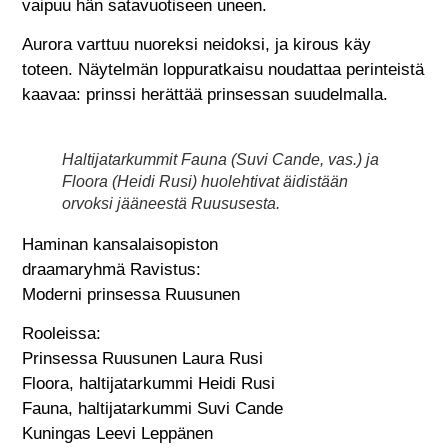
vaipuu hän satavuotiseen uneen.
Aurora varttuu nuoreksi neidoksi, ja kirous käy
toteen. Näytelmän loppuratkaisu noudattaa perinteistä
kaavaa: prinssi herättää prinsessan suudelmalla.
Haltijatarkummit Fauna (Suvi Cande, vas.) ja
Floora (Heidi Rusi) huolehtivat äidistään
orvoksi jääneestä Ruususesta.
Haminan kansalaisopiston
draamaryhmä Ravistus:
Moderni prinsessa Ruusunen
Rooleissa:
Prinsessa Ruusunen Laura Rusi
Floora, haltijatarkummi Heidi Rusi
Fauna, haltijatarkummi Suvi Cande
Kuningas Leevi Leppänen