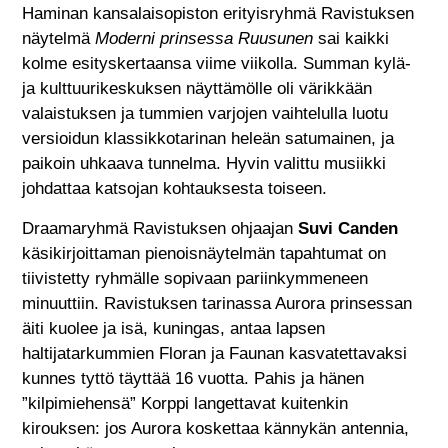
Haminan kansalaisopiston erityisryhmä Ravistuksen
näytelmä
Moderni prinsessa Ruusunen
sai kaikki
kolme esityskertaansa viime viikolla. Summan kylä-
ja kulttuurikeskuksen näyttämölle oli värikkään
valaistuksen ja tummien varjojen vaihtelulla luotu
versioidun klassikkotarinan heleän satumainen, ja
paikoin uhkaava tunnelma. Hyvin valittu musiikki
johdattaa katsojan kohtauksesta toiseen.
Draamaryhmä Ravistuksen ohjaajan
Suvi Canden
käsikirjoittaman pienoisnäytelmän tapahtumat on
tiivistetty ryhmälle sopivaan pariinkymmeneen
minuuttiin. Ravistuksen tarinassa Aurora prinsessan
äiti kuolee ja isä, kuningas, antaa lapsen
haltijatarkummien Floran ja Faunan kasvatettavaksi
kunnes tyttö täyttää 16 vuotta. Pahis ja hänen
”kilpimiehensä” Korppi langettavat kuitenkin
kirouksen: jos Aurora koskettaa kännykän antennia,