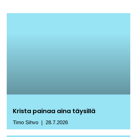
Krista painaa aina täysillä
Timo Sihvo
28.7.2026