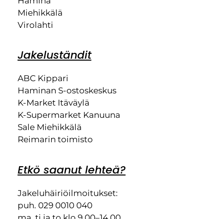
Hamina
Miehikkälä
Virolahti
Jakeluständit
ABC Kippari
Haminan S-ostoskeskus
K-Market Itäväylä
K-Supermarket Kanuuna
Sale Miehikkälä
Reimarin toimisto
Etkö saanut lehteä?
Jakeluhäiriöilmoitukset:
puh. 029 0010 040
ma, ti ja to klo 9.00–14.00