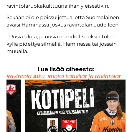
ravintolaruokakulttuuria ihan yleisestikin.
Sekään ei ole poissuljettua, että Suomalainen
avaisi Haminassa joskus ravintolan uudelleen.
–Uusia tiloja, ja uusia mahdollisuuksia tulee
kyllä pidettyä silmällä. Haminassa tai jossain
muualla.
Lue lisää aiheesta:
Ravintola Alku
,
Ruoka kahvilat ja ravintolat