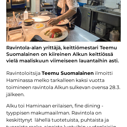
Ravintola-alan yrittäjä, keittiömestari Teemu
Suomalainen on kiireinen Alkun keittiössä
vielä maaliskuun viimeiseen lauantaihin asti.
Ravintoloitsija
Teemu Suomalainen
ilmoitti
Haminassa melko tarkalleen kaksi vuotta
toimineen ravintola Alkun sulkevan ovensa 28.3.
jälkeen.
Alku toi Haminaan erilaisen, fine dining -
tyyppisen makumaailman. Ravintola on
keskittynyt lähellä tuotetuista, puhtaista ja
tuoreista raaka-aineista luotuihin uudenlaisiin