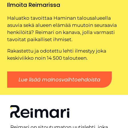
Ilmoita Reimarissa
Haluatko tavoittaa Haminan talousalueella
asuvia sekä alueen elämää muutoin seuraavia
henkilöitä? Reimari on kanava, jolla varmasti
tavoitat paikalliset ihmiset.
Rakastettu ja odotettu lehti ilmestyy joka
keskiviikko noin 14 500 talouteen.
Lue lisää mainosvaihtoehdoista
Reimari on sitoutumaton uutislehti, joka