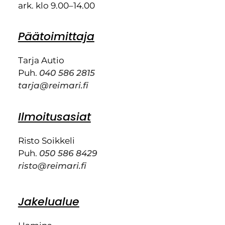
ark. klo 9.00–14.00
Päätoimittaja
Tarja Autio
Puh.
040 586 2815
tarja@reimari.fi
Ilmoitusasiat
Risto Soikkeli
Puh.
050 586 8429
risto@reimari.fi
Jakelualue