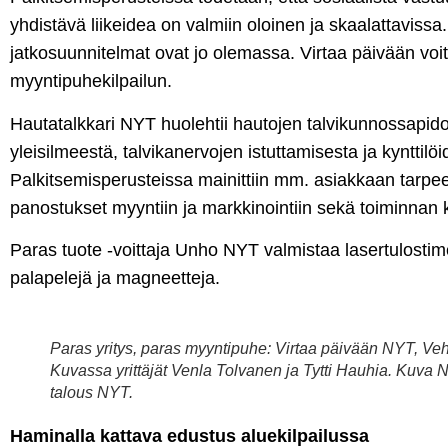
yhdistävä liikeidea on valmiin oloinen ja skaalattavissa
jatkosuunnitelmat ovat jo olemassa. Virtaa päivään voi
myyntipuhekilpailun.
Hautatalkkari NYT huolehtii hautojen talvikunnossapi
yleisilmeestä, talvikanervojen istuttamisesta ja kynttilö
Palkitsemisperusteissa mainittiin mm. asiakkaan tarpe
panostukset myyntiin ja markkinointiin sekä toiminnan 
Paras tuote -voittaja Unho NYT valmistaa lasertulostimel
palapelejä ja magneetteja.
Paras yritys, paras myyntipuhe: Virtaa päivään NYT, Ve
Kuvassa yrittäjät Venla Tolvanen ja Tytti Hauhia. Kuva Nu
talous NYT.
Haminalla kattava edustus aluekilpailussa