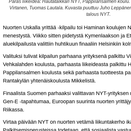
Paras liikeidea: Hautatalkkari NYT, Pappilansalmen koulu
Virtanen, Tuomas Lautala. Kuvasta puuttuu Juho Leppänen.
talous NYT.
Nuorten Uskalla yrittää -kilpailu toi Haminan koulujen NY
menestystä. Viikko sitten pidetystä Kymenlaakson ja Et
aluekilpailusta valittiin huhtikuun finaaliin Helsinkiin ko
Valituksi tulivat kilpailun parhaana yrityksenä palkittu
Vehkalahden koulusta, parhaasta liikeideasta palkittu 
Pappilansalmen koulusta sekä parhaasta tuotteesta pa
Rantakylän yhtenäiskoulusta Mikkelistä.
Finaalista Suomen parhaaksi valittavan NYT-yrityksen 
Gen-E -tapahtumaa, Euroopan suurinta nuorten yrittäjyy
Riikassa.
Virtaa päivään NYT on nuorten vetämä liikuntakerho ikä
Palkitsemisperusteissa todetaan, että sosiaalista vast