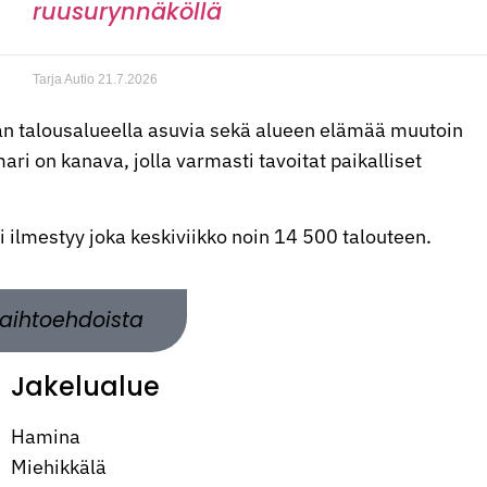
ruusurynnäköllä
Tarja Autio
21.7.2026
n talousalueella asuvia sekä alueen elämää muutoin
ri on kanava, jolla varmasti tavoitat paikalliset
ti ilmestyy joka keskiviikko noin 14 500 talouteen.
aihtoehdoista
Jakelualue
Hamina
Miehikkälä