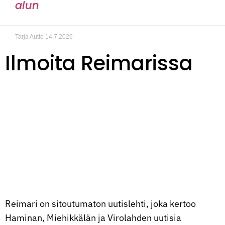
alun
Tarja Autio
14.7.2026
Ilmoita Reimarissa
Reimari on sitoutumaton uutislehti, joka kertoo
Haminan, Miehikkälän ja Virolahden uutisia