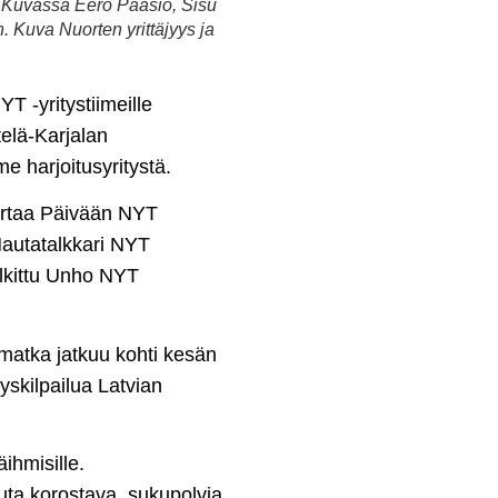
. Kuvassa Eero Paasio, Sisu
 Kuva Nuorten yrittäjyys ja
T -yritystiimeille
elä-Karjalan
lme harjoitusyritystä.
 Virtaa Päivään NYT
Hautatalkkari NYT
lkittu Unho NYT
matka jatkuu kohti kesän
skilpailua Latvian
ihmisille.
uuta korostava, sukupolvia