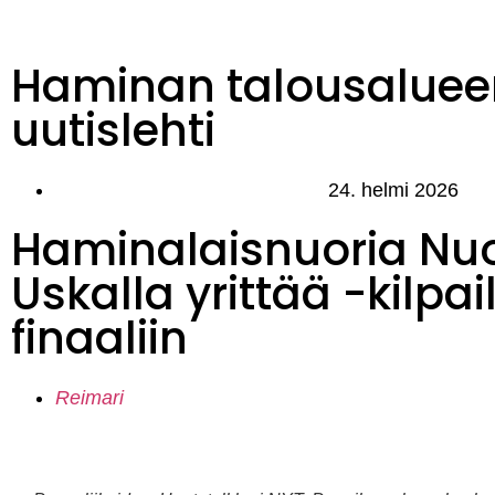
Haminan talousaluee
uutislehti
24. helmi 2026
Haminalaisnuoria Nu
Uskalla yrittää -kilpai
finaaliin
Reimari