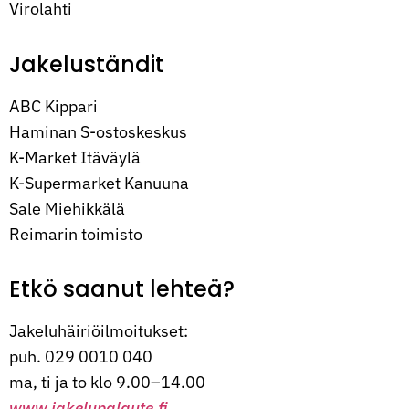
Virolahti
Jakeluständit
ABC Kippari
Haminan S-ostoskeskus
K-Market Itäväylä
K-Supermarket Kanuuna
Sale Miehikkälä
Reimarin toimisto
Etkö saanut lehteä?
Jakeluhäiriöilmoitukset:
puh. 029 0010 040
ma, ti ja to klo 9.00–14.00
www.jakelupalaute.fi