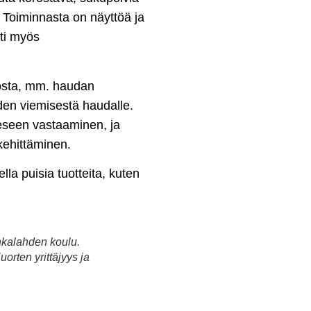
. Toiminnasta on näyttöä ja
tti myös
dosta, mm. haudan
iden viemisestä haudalle.
eseen vastaaminen, ja
kehittäminen.
la puisia tuotteita, kuten
hkalahden koulu.
orten yrittäjyys ja