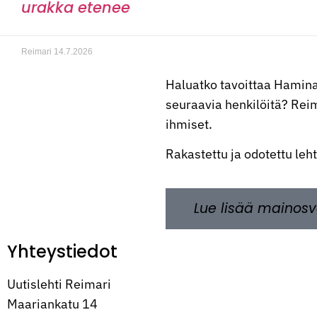
urakka etenee
Reimari
14.7.2026
Haluatko tavoittaa Hamina
seuraavia henkilöitä? Reima
ihmiset.
Rakastettu ja odotettu leh
Lue lisää mainosv
Yhteystiedot
Uutislehti Reimari
Maariankatu 14