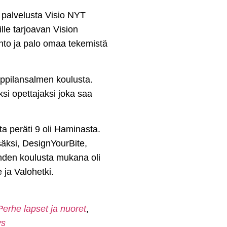
ta palvelusta Visio NYT
lle tarjoavan Vision
 into ja palo omaa tekemistä
pilansalmen koulusta.
ksi opettajaksi joka saa
sta peräti 9 oli Haminasta.
säksi, DesignYourBite,
hden koulusta mukana oli
 ja Valohetki.
Perhe lapset ja nuoret
,
ys