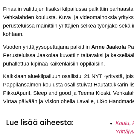
Finaalin valittujen lisäksi kilpailussa palkittiin parhaas
Vehkalahden koulusta. Kuva- ja videomainoksia yrityksi
perusteluissa mainittiin yrittäjien selkeä työnjako sekä
kohtaan.
Vuoden yrittäjyysopettajana palkittiin
Anne Jaakola
Pap
Perusteluissa Jaakolaa kuvattiin taitavaksi ja kekseliää
puhallettua kipinää kaikenlaisiin oppilaisiin.
Kaikkiaan aluekilpailuun osallistui 21 NYT -yritystä, joi
Pappilansalmen koulusta osallistuivat Hautatalkkarin li
PikkuApurit, Sleep and good ja Teema Kioski. Vehkala
Virtaa päivään ja Vision ohella Lavalle, LiSo Handmade
Lue lisää aiheesta:
Koulu
,
Yrittäjy