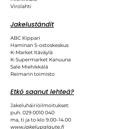
Virolahti
Jakeluständit
ABC Kippari
Haminan S-ostoskeskus
K-Market Itäväylä
K-Supermarket Kanuuna
Sale Miehikkälä
Reimarin toimisto
Etkö saanut lehteä?
Jakeluhäiriöilmoitukset:
puh. 029 0010 040
ma, ti ja to klo 9.00–14.00
www.jakelupalaute.fi