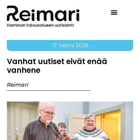
Haminan talousalueen uutislehti
17. helmi 2026
Vanhat uutiset eivät enää
vanhene
Reimari