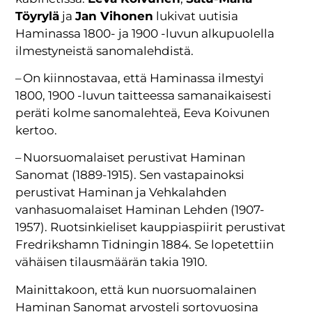
Töyrylä
ja
Jan Vihonen
lukivat uutisia
Haminassa 1800- ja 1900 -luvun alkupuolella
ilmestyneistä sanomalehdistä.
– On kiinnostavaa, että Haminassa ilmestyi
1800, 1900 -luvun taitteessa samanaikaisesti
peräti kolme sanomalehteä, Eeva Koivunen
kertoo.
– Nuorsuomalaiset perustivat Haminan
Sanomat (1889-1915). Sen vastapainoksi
perustivat Haminan ja Vehkalahden
vanhasuomalaiset Haminan Lehden (1907-
1957). Ruotsinkieliset kauppiaspiirit perustivat
Fredrikshamn Tidningin 1884. Se lopetettiin
vähäisen tilausmäärän takia 1910.
Mainittakoon, että kun nuorsuomalainen
Haminan Sanomat arvosteli sortovuosina