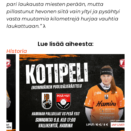
pari laukausta miesten perään, mutta
pillastunut hevonen siitä vain yltyi ja pysähtyi
vasta muutamia kilometrejä hurjaa vauhtia
laukattuaan.”
λ
Lue lisää aiheesta:
Historia