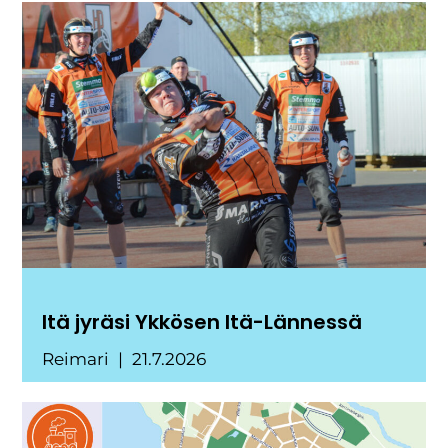
Itä jyräsi Ykkösen Itä-Lännessä
Reimari
21.7.2026