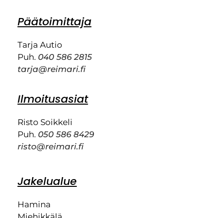
Päätoimittaja
Tarja Autio
Puh.
040 586 2815
tarja@reimari.fi
Ilmoitusasiat
Risto Soikkeli
Puh.
050 586 8429
risto@reimari.fi
Jakelualue
Hamina
Miehikkälä