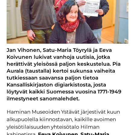
Jan Vihonen, Satu-Maria Töyrylä ja Eeva
Koivunen lukivat vanhoja uutisia, jotka
herättivät yleisössä paljon keskustelua. Pia
Aurala (taustalla) kertoi sukunsa vaiheita
tutkiessaan saavansa paljon tietoa
Kansalliskirjaston digiarkistosta, josta
löytyvät kaikki Suomessa vuosina 1771-1949
ilmestyneet sanomalehdet.
Haminan Museoiden Ystävät järjestivät kuun
alkupuolella kiinnostavan, kaikille avoimen
yleisötilaisuuden yhteisötalo Hilman
kabinetissa.
Eeva Koivunen
,
Satu-Maria