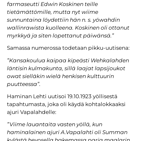
farmaseutti Edwin Koskinen teille
tietämättömille, mutta nyt wiime
sunnuntaina löydettiin hän n. s. yöwahdin
wallinrawista kuolleena. Koskinen oli ottanut
myrkkyä ja siten lopettanut päiwänsä.”
Samassa numerossa todetaan pikku-uutisena:
”Kansakoulua kaipaa kipeästi Wehkalahden
läntisin kulmakunta, sillä laajat lapsijoukot
owat sielläkin wielä henkisen kulttuurin
puutteessa”.
Haminan Lehti uutisoi 19.10.1923 yöllisestä
tapahtumasta, joka oli käydä kohtalokkaaksi
ajuri Vapalahdelle:
”Viime lauantaita vasten yöllä, kun
haminalainen ajuri A.Vapalahti oli Summan
kylästä hevosella hakemassa paria maalarin