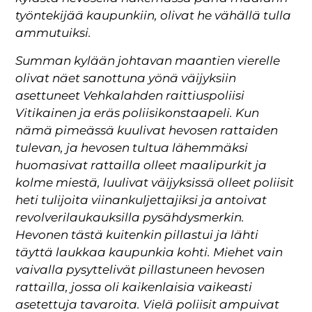
työntekijää kaupunkiin, olivat he vähällä tulla
ammutuiksi.
Summan kylään johtavan maantien vierelle
olivat näet sanottuna yönä väijyksiin
asettuneet Vehkalahden raittiuspoliisi
Vitikainen ja eräs poliisikonstaapeli. Kun
nämä pimeässä kuulivat hevosen rattaiden
tulevan, ja hevosen tultua lähemmäksi
huomasivat rattailla olleet maalipurkit ja
kolme miestä, luulivat väijyksissä olleet poliisit
heti tulijoita viinankuljettajiksi ja antoivat
revolverilaukauksilla pysähdysmerkin.
Hevonen tästä kuitenkin pillastui ja lähti
täyttä laukkaa kaupunkia kohti. Miehet vain
vaivalla pysyttelivät pillastuneen hevosen
rattailla, jossa oli kaikenlaisia vaikeasti
asetettuja tavaroita. Vielä poliisit ampuivat