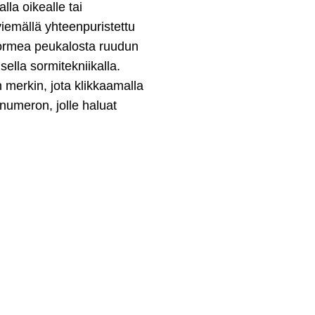
lla oikealle tai
emällä yhteenpuristettu
sormea peukalosta ruudun
ella sormitekniikalla.
 merkin, jota klikkaamalla
unumeron, jolle haluat