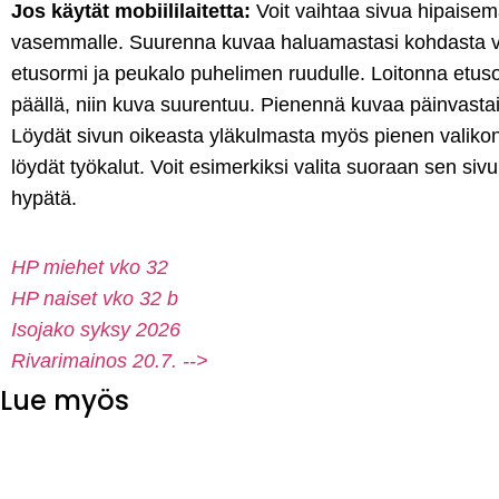
Jos käytät mobiililaitetta:
Voit vaihtaa sivua hipaisema
vasemmalle. Suurenna kuvaa haluamastasi kohdasta vi
etusormi ja peukalo puhelimen ruudulle. Loitonna etu
päällä, niin kuva suurentuu. Pienennä kuvaa päinvastais
Löydät sivun oikeasta yläkulmasta myös pienen valikon
löydät työkalut. Voit esimerkiksi valita suoraan sen siv
hypätä.
HP miehet vko 32
HP naiset vko 32 b
Isojako syksy 2026
Rivarimainos 20.7. -->
Lue myös