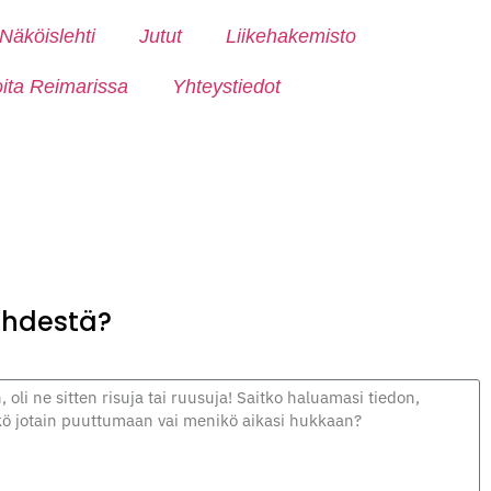
Näköislehti
Jutut
Liikehakemisto
oita Reimarissa
Yhteystiedot
lehdestä?