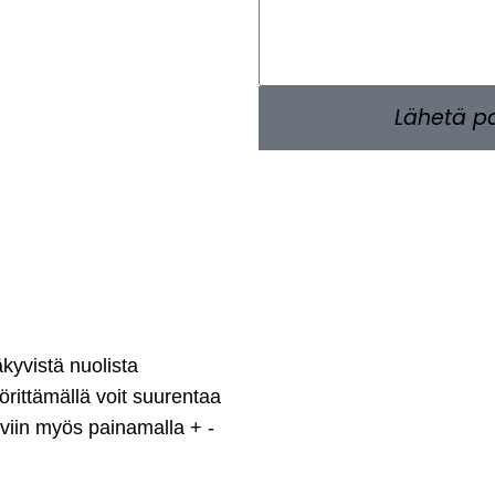
Lähetä p
kyvistä nuolista
yörittämällä voit suurentaa
viin myös painamalla + -