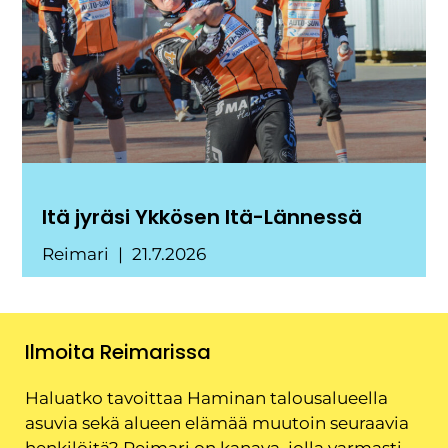
Itä jyräsi Ykkösen Itä-Lännessä
Reimari
21.7.2026
Ilmoita Reimarissa
Haluatko tavoittaa Haminan talousalueella
asuvia sekä alueen elämää muutoin seuraavia
henkilöitä? Reimari on kanava, jolla varmasti