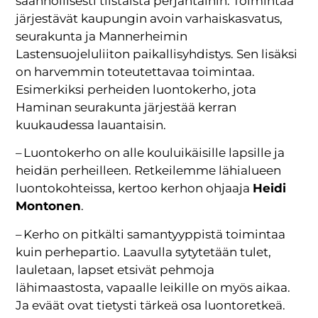
säännöllisesti tiistaista perjantaihin. Toimintaa
järjestävät kaupungin avoin varhaiskasvatus,
seurakunta ja Mannerheimin
Lastensuojeluliiton paikallisyhdistys. Sen lisäksi
on harvemmin toteutettavaa toimintaa.
Esimerkiksi perheiden luontokerho, jota
Haminan seurakunta järjestää kerran
kuukaudessa lauantaisin.
– Luontokerho on alle kouluikäisille lapsille ja
heidän perheilleen. Retkeilemme lähialueen
luontokohteissa, kertoo kerhon ohjaaja
Heidi
Montonen
.
– Kerho on pitkälti samantyyppistä toimintaa
kuin perhepartio. Laavulla sytytetään tulet,
lauletaan, lapset etsivät pehmoja
lähimaastosta, vapaalle leikille on myös aikaa.
Ja eväät ovat tietysti tärkeä osa luontoretkeä.