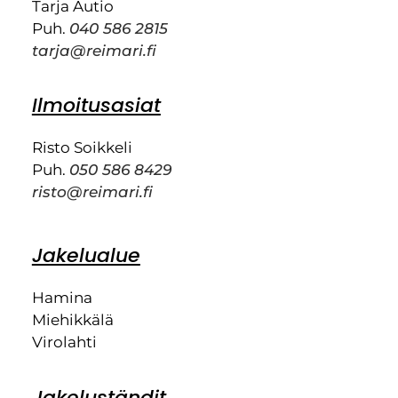
Tarja Autio
Puh.
040 586 2815
tarja@reimari.fi
Ilmoitusasiat
Risto Soikkeli
Puh.
050 586 8429
risto@reimari.fi
Jakelualue
Hamina
Miehikkälä
Virolahti
Jakeluständit