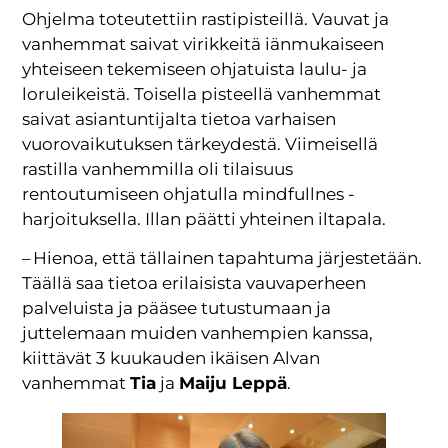
Ohjelma toteutettiin rastipisteillä. Vauvat ja
vanhemmat saivat virikkeitä iänmukaiseen
yhteiseen tekemiseen ohjatuista laulu- ja
loruleikeistä. Toisella pisteellä vanhemmat
saivat asiantuntijalta tietoa varhaisen
vuorovaikutuksen tärkeydestä. Viimeisellä
rastilla vanhemmilla oli tilaisuus
rentoutumiseen ohjatulla mindfullnes -
harjoituksella. Illan päätti yhteinen iltapala.
– Hienoa, että tällainen tapahtuma järjestetään.
Täällä saa tietoa erilaisista vauvaperheen
palveluista ja pääsee tutustumaan ja
juttelemaan muiden vanhempien kanssa,
kiittävät 3 kuukauden ikäisen Alvan
vanhemmat
Tia
ja
Maiju Leppä
.