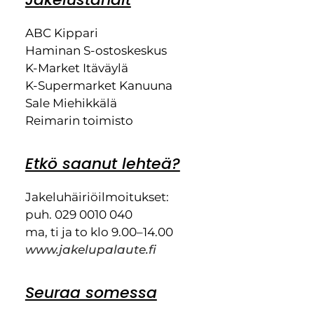
ABC Kippari
Haminan S-ostoskeskus
K-Market Itäväylä
K-Supermarket Kanuuna
Sale Miehikkälä
Reimarin toimisto
Etkö saanut lehteä?
Jakeluhäiriöilmoitukset:
puh. 029 0010 040
ma, ti ja to klo 9.00–14.00
www.jakelupalaute.fi
Seuraa somessa