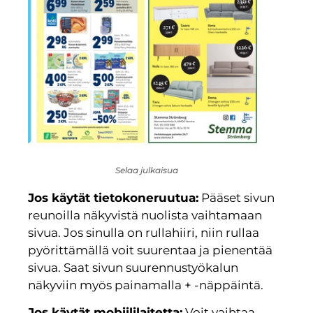
Selaa julkaisua
Jos käytät tietokoneruutua:
Pääset sivun
reunoilla näkyvistä nuolista vaihtamaan
sivua. Jos sinulla on rullahiiri, niin rullaa
pyörittämällä voit suurentaa ja pienentää
sivua. Saat sivun suurennustyökalun
näkyviin myös painamalla + -näppäintä.
Jos käytät mobiililaitetta:
Voit vaihtaa