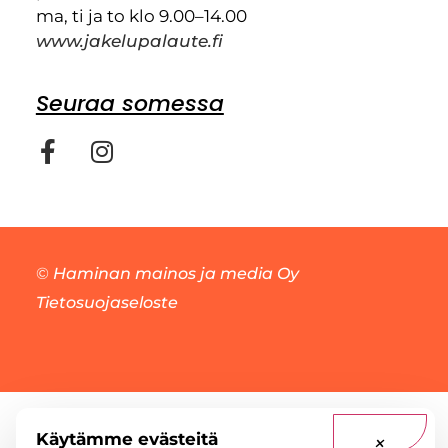
ma, ti ja to klo 9.00–14.00
www.jakelupalaute.fi
Seuraa somessa
©
Haminan mainos ja media Oy
Tietosuojaseloste
Käytämme evästeitä
×