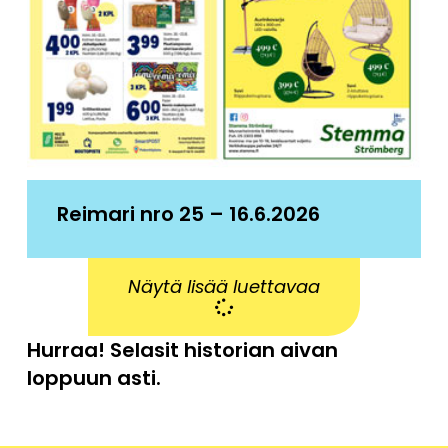
Reimari nro 25 – 16.6.2026
Näytä lisää luettavaa
Hurraa! Selasit historian aivan
loppuun asti.