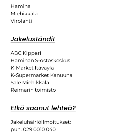
Hamina
Miehikkälä
Virolahti
Jakeluständit
ABC Kippari
Haminan S-ostoskeskus
K-Market Itäväylä
K-Supermarket Kanuuna
Sale Miehikkälä
Reimarin toimisto
Etkö saanut lehteä?
Jakeluhäiriöilmoitukset:
puh. 029 0010 040