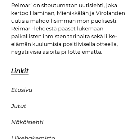
Reimari on sitoutumaton uutislehti, joka
kertoo Haminan, Miehikkälän ja Virolahden
uutisia mahdollisimman monipuolisesti.
Reimari-lehdestä pääset lukemaan
paikallisten ihmisten tarinoita sekä liike-
elämän kuulumisia positiivisella otteella,
negatiivisia asioita piilottelematta.
Linkit
Etusivu
Jutut
Näköislehti
Liikehakemisto