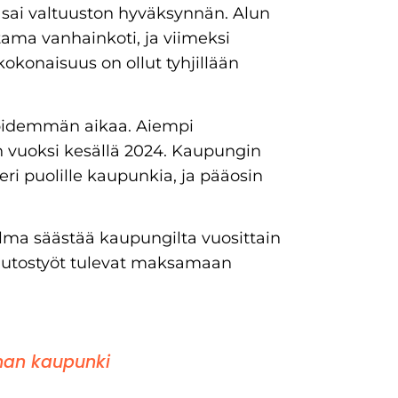
 sai valtuuston hyväksynnän. Alun
ma vanhainkoti, ja viimeksi
konaisuus on ollut tyhjillään
o pidemmän aikaa. Aiempi
n vuoksi kesällä 2024. Kaupungin
eri puolille kaupunkia, ja pääosin
elma säästää kaupungilta vuosittain
muutostyöt tulevat maksamaan
an kaupunki