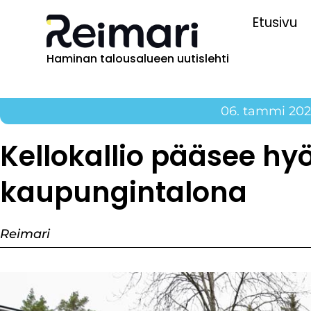
Etusivu
Haminan talousalueen uutislehti
06. tammi 20
Kellokallio pääsee hy
kaupungintalona
Reimari