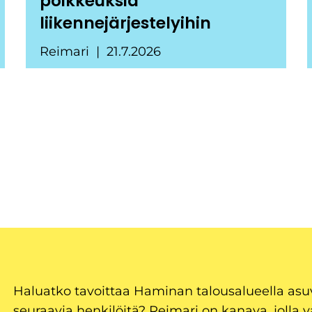
poikkeuksia
liikennejärjestelyihin
Reimari
21.7.2026
Haluatko tavoittaa Haminan talousalueella as
seuraavia henkilöitä? Reimari on kanava, jolla v