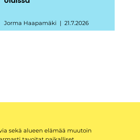
oluissa
Jorma Haapamäki
21.7.2026
uvia sekä alueen elämää muutoin
armasti tavoitat paikalliset