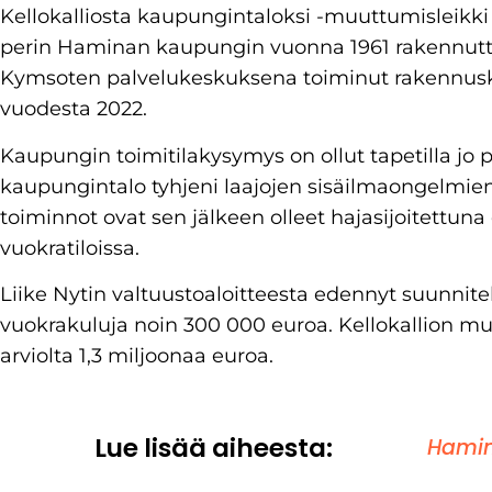
Kellokalliosta kaupungintaloksi -muuttumisleikki
perin Haminan kaupungin vuonna 1961 rakennutta
Kymsoten palvelukeskuksena toiminut rakennusko
vuodesta 2022.
Kaupungin toimitilakysymys on ollut tapetilla j
kaupungintalo tyhjeni laajojen sisäilmaongelmie
toiminnot ovat sen jälkeen olleet hajasijoitettuna 
vuokratiloissa.
Liike Nytin valtuustoaloitteesta edennyt suunnit
vuokrakuluja noin 300 000 euroa. Kellokallion 
arviolta 1,3 miljoonaa euroa.
Lue lisää aiheesta:
Hamin