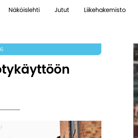
Näköislehti
Jutut
Liikehakemisto
26
ötykäyttöön