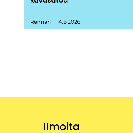
kuvasatoa
Reimari
4.8.2026
Ilmoita