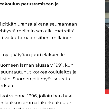
keakoulun perustamiseen ja
i pitkän uransa aikana seuraamaan
itystä melkein sen alkumetreiltä
ti vaikuttamaan siihen, millainen
 nyt jäätyään juuri eläkkeelle.
Suomeen laman alussa v 1991, kun
ti suuntautunut korkeakoululaitos ja
ksiin. Suomen piti myös seurata
erkkiä.
oi vuonna 1996, jolloin hän haki
Kymenlaakson ammattikorkeakoulun