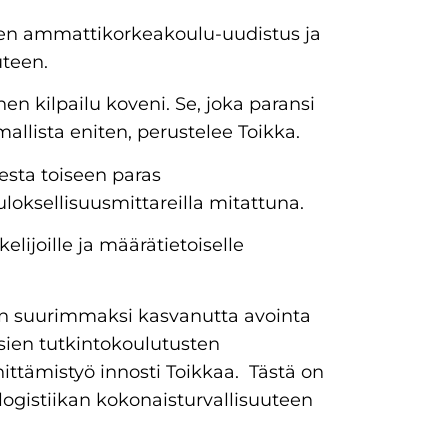
nen ammattikorkeakoulu-uudistus ja
uteen.
en kilpailu koveni. Se, joka paransi
llista eniten, perustelee Toikka.
esta toiseen paras
loksellisuusmittareilla mitattuna.
elijoille ja määrätietoiselle
 suurimmaksi kasvanutta avointa
usien tutkintokoulutusten
hittämistyö innosti Toikkaa. Tästä on
logistiikan kokonaisturvallisuuteen