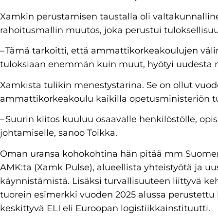
Xamkin perustamisen taustalla oli valtakunnalli
rahoitusmallin muutos, joka perustui tuloksellisu
– Tämä tarkoitti, että ammattikorkeakoulujen välin
tuloksiaan enemmän kuin muut, hyötyi uudesta ma
Xamkista tulikin menestystarina. Se on ollut vuod
ammattikorkeakoulu kaikilla opetusministeriön tu
– Suurin kiitos kuuluu osaavalle henkilöstölle, opisk
johtamiselle, sanoo Toikka.
Oman uransa kohokohtina hän pitää mm Suomen
AMK:ta (Xamk Pulse), alueellista yhteistyötä ja u
käynnistämistä. Lisäksi turvallisuuteen liittyvä ke
tuorein esimerkki vuoden 2025 alussa perustettu 
keskittyvä ELI eli Euroopan logistiikkainstituutti.