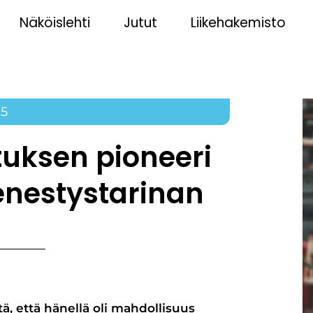
Näköislehti
Jutut
Liikehakemisto
25
uksen pioneeri
enestystarinan
tä, että hänellä oli mahdollisuus