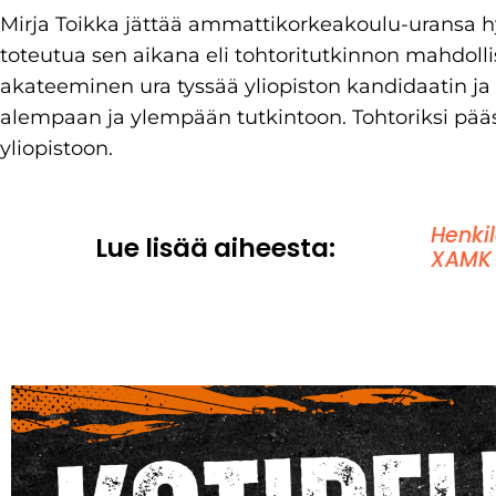
Mirja Toikka jättää ammattikorkeakoulu-uransa hyvä
toteutua sen aikana eli tohtoritutkinnon mahdolli
akateeminen ura tyssää yliopiston kandidaatin ja 
alempaan ja ylempään tutkintoon. Tohtoriksi pä
yliopistoon.
Henki
Lue lisää aiheesta:
XAMK