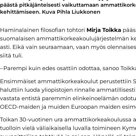
päästä pitkäjänteisesti vaikuttamaan ammattikor
kehittämiseen. Kuva Pihla Liukkonen
Haminalainen filosofian tohtori
Mirja Toikka
pääs
suomalaisen ammattikorkeakoulujärjestelmän keh
asti. Eikä vain seuraamaan, vaan myös olennaises
siitä tuli.
– Parempi kuin edes osattiin odottaa, sanoo Toikka
Ensimmäiset ammattikorkeakoulut perustettiin 
haluttiin luoda yliopistojen rinnalle ammatillises
vastata entistä paremmin elinkeinoelämän odotu
OECD-maiden ja muiden Euroopan maiden esim
Toikan 30-vuotinen ura ammattikorkeakoulussa alk
tuolloin vielä väliaikaisella luvalla toimineen 