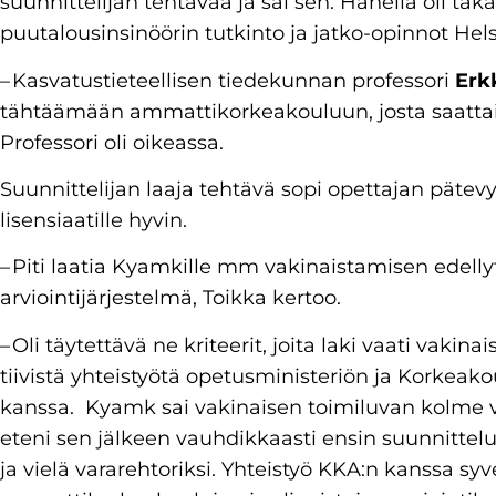
suunnittelijan tehtävää ja sai sen. Hänellä oli ta
puutalousinsinöörin tutkinto ja jatko-opinnot Hels
– Kasvatustieteellisen tiedekunnan professori
Erk
tähtäämään ammattikorkeakouluun, josta saattaisi
Professori oli oikeassa.
Suunnittelijan laaja tehtävä sopi opettajan päte
lisensiaatille hyvin.
– Piti laatia Kyamkille mm vakinaistamisen edelly
arviointijärjestelmä, Toikka kertoo.
– Oli täytettävä ne kriteerit, joita laki vaati vakin
tiivistä yhteistyötä opetusministeriön ja Korkeak
kanssa. Kyamk sai vakinaisen toimiluvan kolme 
eteni sen jälkeen vauhdikkaasti ensin suunnittelup
ja vielä vararehtoriksi. Yhteistyö KKA:n kanssa syv