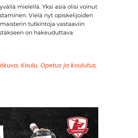
llä mielellä. Yksi asia olisi voinut
staminen. Vielä nyt opiskelijoiden
maisterin tutkintoja vastaaviin
ästäkseen on hakeuduttava
lökuva
,
Koulu
,
Opetus ja koulutus
,