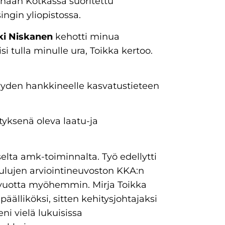
kanaan Kotkassa suoritettu
ingin yliopistossa.
ki Niskanen
kehotti minua
 tulla minulle ura, Toikka kertoo.
vyyden hankkineelle kasvatustieteen
tyksenä oleva laatu-ja
aiselta amk-toiminnalta. Työ edellytti
oulujen arviointineuvoston KKA:n
vuotta myöhemmin. Mirja Toikka
äälliköksi, sitten kehitysjohtajaksi
eni vielä lukuisissa