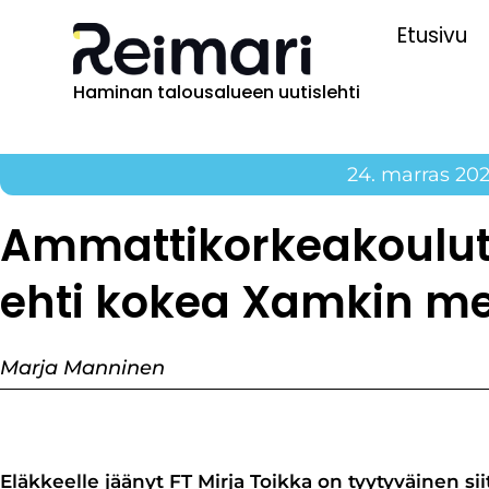
Etusivu
Haminan talousalueen uutislehti
24. marras 20
Ammattikorkeakoulut
ehti kokea Xamkin m
Marja Manninen
Eläkkeelle jäänyt FT Mirja Toikka on tyytyväinen sii