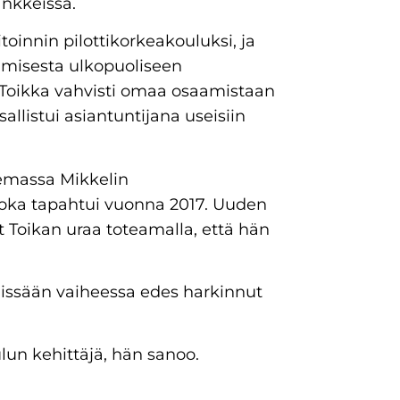
ankkeissa.
oinnin pilottikorkeakouluksi, ja
umisesta ulkopuoliseen
ja Toikka vahvisti omaa osaamistaan
llistui asiantuntijana useisiin
elemassa Mikkelin
oka tapahtui vuonna 2017. Uuden
Toikan uraa toteamalla, että hän
missään vaiheessa edes harkinnut
lun kehittäjä, hän sanoo.