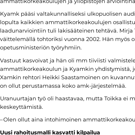
ammattikorkeakoulujen ja yliopistojen arviointih
Kyamk pääsi valtakunnalliseksi ulkopuolisen audit
lopulta kaikkien ammattikorkeakoulujen osallist
laadunarviointiin tuli lakisääteinen tehtävä. Mir
väittelemällä tohtoriksi vuonna 2002. Hän myös osa
opetusministeriön työryhmiin.
Vastuut kasvoivat ja hän oli mm tiiviisti valmist
ammattikorkeakoulun ja Kyamkin yhdistymistä, j
Xamkin rehtori Heikki Saastamoinen on kuvannut 
on ollut perustamassa koko amk-järjestelmää.
Uranuurtajan työ oli haastavaa, mutta Toikka ei 
keskeyttämistä.
– Olen ollut aina intohimoinen ammattikorkeakou
Uusi rahoitusmalli
kasvatti kilpailua