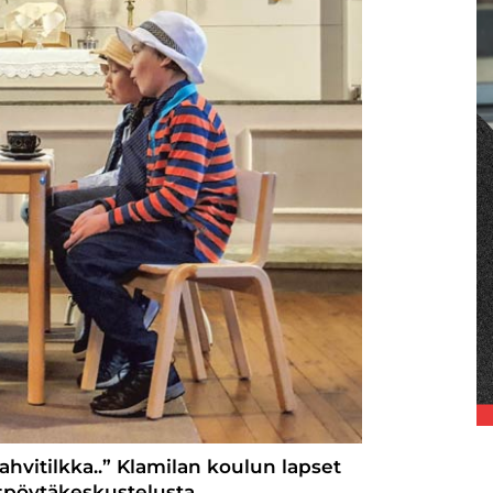
vitilkka..” Klamilan koulun lapset
spöytäkeskustelusta.