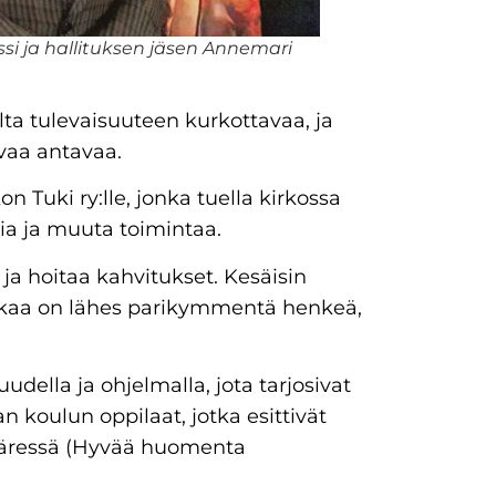
ssi ja hallituksen jäsen Annemari
alta tulevaisuuteen kurkottavaa, ja
rvaa antavaa.
 Tuki ry:lle, jonka tuella kirkossa
sia ja muuta toimintaa.
 ja hoitaa kahvitukset. Kesäisin
kaa on lähes parikymmentä henkeä,
uudella ja ohjelmalla, jota tarjosivat
n koulun oppilaat, jotka esittivät
äressä (Hyvää huomenta