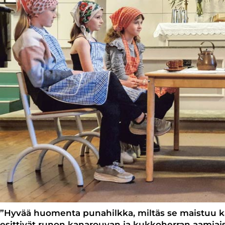
”Hyvää huomenta punahilkka, miltäs se maistuu kah
esittivät runon kanarouvan ja kukkoherran aamiai