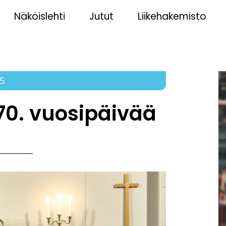
Näköislehti
Jutut
Liikehakemisto
25
 70. vuosipäivää