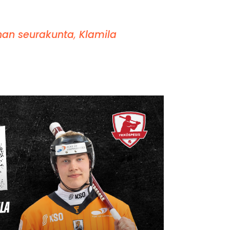
an seurakunta
,
Klamila