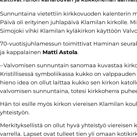
Sunnuntaina vietettiin kirkkovuoden kalenterin 
Päivä oli erityinen juhlapäivä Klamilan kirkolle. 
Simojoki vihki Klamilan kyläkirkon käyttöön Valvo
70-vuotisjuhlamessun toimittivat Haminan seur
ja kappalainen
Matti Astola
.
– Valvomisen sunnuntain sanomaa kuvastaa kirkon
Kristillisessä symboliikassa kukko on valppauden
hieno idea on ollut laittaa kukko sen kirkon katoll
valvomisen sunnuntaina, totesi kirkkoherra puhe
Hän toi esille myös kirkon viereisen Klamilan ko
yhteistyön.
Merkityksellistä on ollut hyvä yhteistyö viereisen
varrella. Lapset ovat tulleet tien yli omaan kotiki