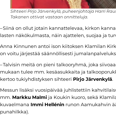
Sihteeri Pirjo Järvenkylä, puheenjohtaja Harri Rau
Takanen ottivat vastaan onnitteluja.
– Siinä on ollut jotain kannattelevaa, kirkon kann
lasten näkökulmasta, näin ajattelen, suojaa ja tu
Anna Kinnunen antoi ison kiitoksen Klamilan Kirkon
on voitu järjestää säännöllisesti jumalanpalveluk
– Talvisin meitä on pieni talkooryhmä, joka siivoaa
mukaan tulee mm. kesäasukkaita ja talkooporuk
kertoo tukiyhdistyksen sihteeri
Pirjo Järvenkylä
.
Messun lisäksi vuosipäivää juhlistettiin kahvitilais
mm.
Markku Malmi
ja Koukin kuoro, sekä Klamila
kuvaelmana
Immi Hellénin
runon Aamukahvin ä
punahilkka).