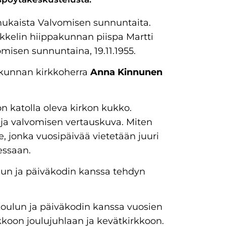
mukaista Valvomisen sunnuntaita.
Mikkelin hiippakunnan piispa Martti
misen sunnuntaina, 19.11.1955.
akunnan kirkkoherra
Anna Kinnunen
 katolla oleva kirkon kukko.
 ja valvomisen vertauskuva. Miten
e, jonka vuosipäivää vietetään juuri
essaan.
ulun ja päiväkodin kanssa tehdyn
 koulun ja päiväkodin kanssa vuosien
rkkoon joulujuhlaan ja kevätkirkkoon.