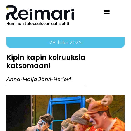
Haminan talousalueen uutislehti
28. loka 2025
Kipin kapin koiruuksia
katsomaan!
Anna-Maija Järvi-Herlevi