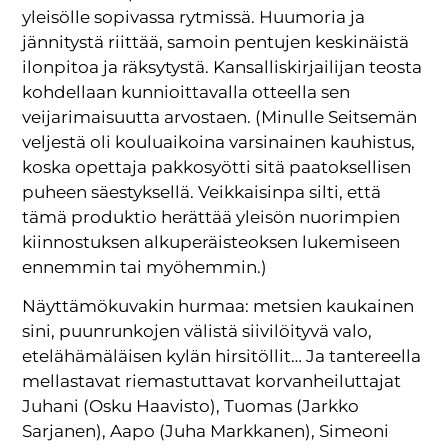
yleisölle sopivassa rytmissä. Huumoria ja
jännitystä riittää, samoin pentujen keskinäistä
ilonpitoa ja räksytystä. Kansalliskirjailijan teosta
kohdellaan kunnioittavalla otteella sen
veijarimaisuutta arvostaen. (Minulle Seitsemän
veljestä oli kouluaikoina varsinainen kauhistus,
koska opettaja pakkosyötti sitä paatoksellisen
puheen säestyksellä. Veikkaisinpa silti, että
tämä produktio herättää yleisön nuorimpien
kiinnostuksen alkuperäisteoksen lukemiseen
ennemmin tai myöhemmin.)
Näyttämökuvakin hurmaa: metsien kaukainen
sini, puunrunkojen välistä siivilöityvä valo,
etelähämäläisen kylän hirsitöllit… Ja tantereella
mellastavat riemastuttavat korvanheiluttajat
Juhani (Osku Haavisto), Tuomas (Jarkko
Sarjanen), Aapo (Juha Markkanen), Simeoni