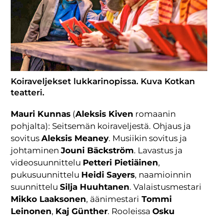
Koiraveljekset lukkarinopissa. Kuva Kotkan
teatteri.
Mauri Kunnas
(
Aleksis Kiven
romaanin
pohjalta): Seitsemän koiraveljestä. Ohjaus ja
sovitus
Aleksis Meaney
. Musiikin sovitus ja
johtaminen
Jouni Bäckström
. Lavastus ja
videosuunnittelu
Petteri Pietiäinen
,
pukusuunnittelu
Heidi Sayers
, naamioinnin
suunnittelu
Silja Huuhtanen
. Valaistusmestari
Mikko Laaksonen
, äänimestari
Tommi
Leinonen
,
Kaj Günther
. Rooleissa
Osku