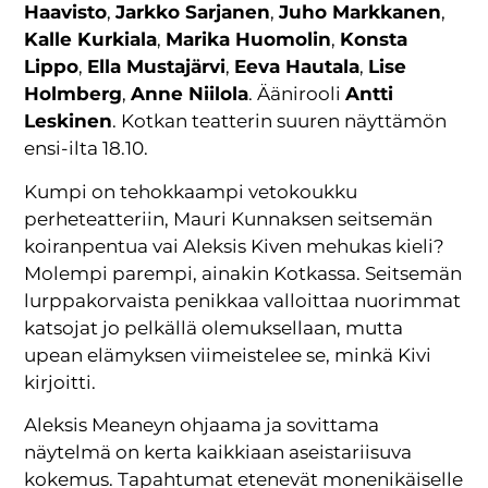
Haavisto
,
Jarkko Sarjanen
,
Juho Markkanen
,
Kalle Kurkiala
,
Marika Huomolin
,
Konsta
Lippo
,
Ella Mustajärvi
,
Eeva Hautala
,
Lise
Holmberg
,
Anne Niilola
. Äänirooli
Antti
Leskinen
. Kotkan teatterin suuren näyttämön
ensi-ilta 18.10.
Kumpi on tehokkaampi vetokoukku
perheteatteriin, Mauri Kunnaksen seitsemän
koiranpentua vai Aleksis Kiven mehukas kieli?
Molempi parempi, ainakin Kotkassa. Seitsemän
lurppakorvaista penikkaa valloittaa nuorimmat
katsojat jo pelkällä olemuksellaan, mutta
upean elämyksen viimeistelee se, minkä Kivi
kirjoitti.
Aleksis Meaneyn ohjaama ja sovittama
näytelmä on kerta kaikkiaan aseistariisuva
kokemus. Tapahtumat etenevät monenikäiselle