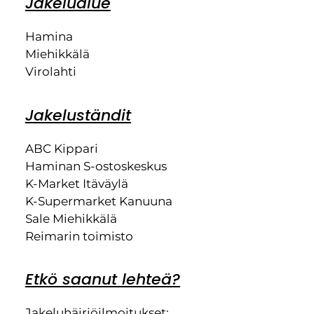
Jakelualue
Hamina
Miehikkälä
Virolahti
Jakeluständit
ABC Kippari
Haminan S-ostoskeskus
K-Market Itäväylä
K-Supermarket Kanuuna
Sale Miehikkälä
Reimarin toimisto
Etkö saanut lehteä?
Jakeluhäiriöilmoitukset: