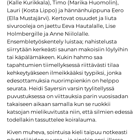
(Kalle Kurikkala), Timo (Marika Huomolin),
Lauri (Kosta Lippo) ja hännänhuippuna Eero
(Ella Mustajärvi). Kertovat osuudet ja liuta
sivurooleja on jaettu Eeva Hautalalle, Lise
Holmbergille ja Anne Niilolalle.
Ensembletyöskentely luistaa; nahistelusta
siirrytään kerkeästi saunan makoisiin löylyihin
tai käpälämäkeen. Kukin hahmo saa
tapahtumien tiimellyksessä riittävästi tilaa
kehkeytyäkseen ilmeikkääksi tyypiksi, jonka
edesottamuksia nuorimpienkin on helppo
seurata. Heidi Sayersin varsin tyylitellyssä
puvustuksessa on viittauksia parin vuosisadan
takaiseen aikaan samalla kun se ruokkii
katsojan mielikuvitusta niin, että silmien edessä
todellakin tassuttelee koiralauma.
Kiven muheva, sointuisa kieli taipuu notkeasti
näyttelijöiden suussa – ja ainakin ensi-illassa