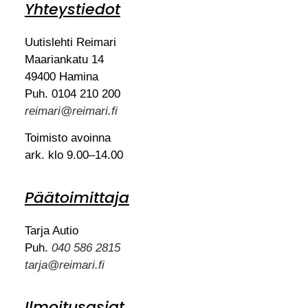
Yhteystiedot
Uutislehti Reimari
Maariankatu 14
49400 Hamina
Puh. 0104 210 200
reimari@reimari.fi
Toimisto avoinna
ark. klo 9.00–14.00
Päätoimittaja
Tarja Autio
Puh.
040 586 2815
tarja@reimari.fi
Ilmoitusasiat