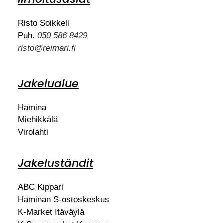
Risto Soikkeli
Puh.
050 586 8429
risto@reimari.fi
Jakelualue
Hamina
Miehikkälä
Virolahti
Jakeluständit
ABC Kippari
Haminan S-ostoskeskus
K-Market Itäväylä