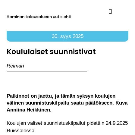
Haminan talousalueen uutislehti
Ilmoita Reimarissa
30. syys 2025
Koululaiset suunnistivat
Reimari
Palkinnot on jaettu, ja tämän syksyn koulujen
välinen suunnistuskilpailu saatu päätökseen. Kuva
Anniina Heikkinen.
Koulujen väliset suunnistuskilpailut pidettiin 24.9.2025
Ruissalossa.