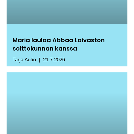
Maria laulaa Abbaa Laivaston
soittokunnan kanssa
Tarja Autio
21.7.2026