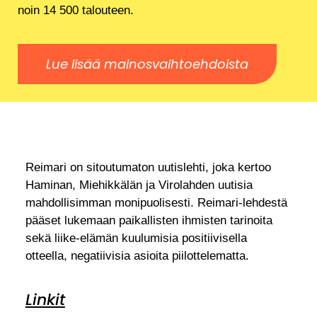
noin 14 500 talouteen.
Lue lisää mainosvaihtoehdoista
Reimari on sitoutumaton uutislehti, joka kertoo
Haminan, Miehikkälän ja Virolahden uutisia
mahdollisimman monipuolisesti. Reimari-lehdestä
pääset lukemaan paikallisten ihmisten tarinoita
sekä liike-elämän kuulumisia positiivisella
otteella, negatiivisia asioita piilottelematta.
Linkit