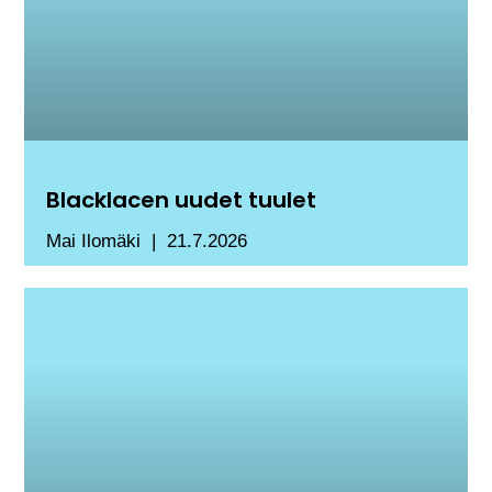
Blacklacen uudet tuulet
Mai Ilomäki
21.7.2026