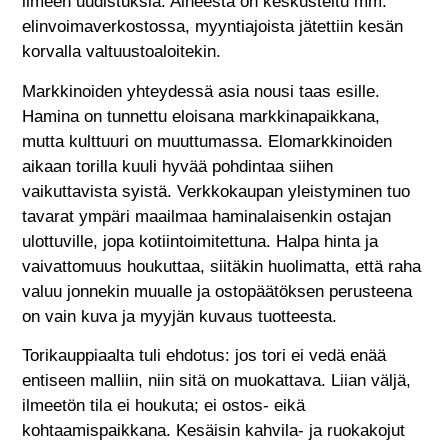
ilmeen uudistuksia. Aiheesta on keskusteltu mm.
elinvoimaverkostossa, myyntiajoista jätettiin kesän
korvalla valtuustoaloitekin.
Markkinoiden yhteydessä asia nousi taas esille.
Hamina on tunnettu eloisana markkinapaikkana,
mutta kulttuuri on muuttumassa. Elomarkkinoiden
aikaan torilla kuuli hyvää pohdintaa siihen
vaikuttavista syistä. Verkkokaupan yleistyminen tuo
tavarat ympäri maailmaa haminalaisenkin ostajan
ulottuville, jopa kotiintoimitettuna. Halpa hinta ja
vaivattomuus houkuttaa, siitäkin huolimatta, että raha
valuu jonnekin muualle ja ostopäätöksen perusteena
on vain kuva ja myyjän kuvaus tuotteesta.
Torikauppiaalta tuli ehdotus: jos tori ei vedä enää
entiseen malliin, niin sitä on muokattava. Liian väljä,
ilmeetön tila ei houkuta; ei ostos- eikä
kohtaamispaikkana. Kesäisin kahvila- ja ruokakojut