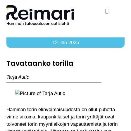
Haminan talousalueen uutislehti
Ilmoita Reimarissa
12. elo 2025
Tavataanko torilla
Tarja Autio
Haminan torin elinvoimaisuudesta on ollut puhetta
viime aikoina, kaupunkilaiset ja torin yrittäjät ovat
toivoneet torin myyntiaikojen vapauttamista ja torin