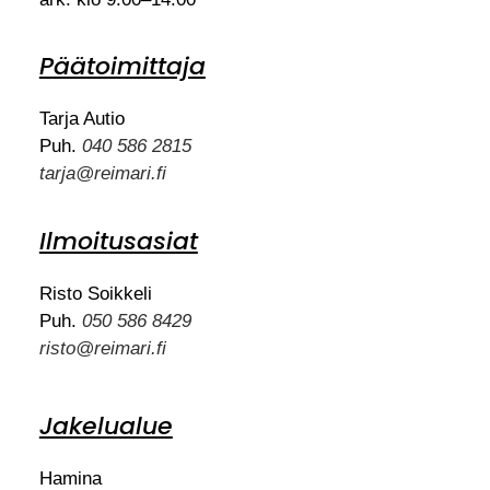
Päätoimittaja
Tarja Autio
Puh.
040 586 2815
tarja@reimari.fi
Ilmoitusasiat
Risto Soikkeli
Puh.
050 586 8429
risto@reimari.fi
Jakelualue
Hamina