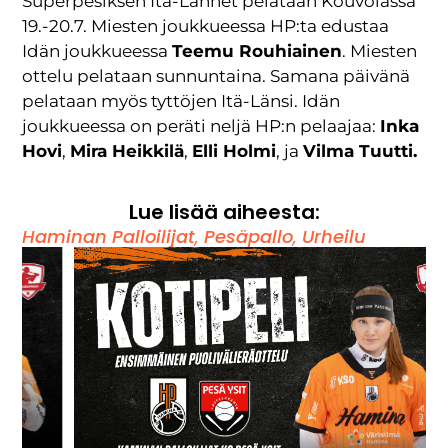
Superpesiksen Itä-Lännet pelataan Kouvolassa
19.-20.7. Miesten joukkueessa HP:ta edustaa
Idän joukkueessa
Teemu Rouhiainen
. Miesten
ottelu pelataan sunnuntaina. Samana päivänä
pelataan myös tyttöjen Itä-Länsi. Idän
joukkueessa on peräti neljä HP:n pelaajaa:
Inka
Hovi
,
Mira Heikkilä
,
Elli Holmi
, ja
Vilma Tuutti.
Lue lisää aiheesta:
Haminan Palloilijat
,
Pesäpallo
,
Urheilu