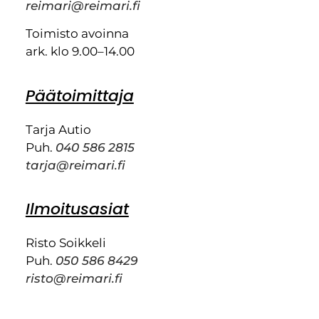
reimari@reimari.fi
Toimisto avoinna
ark. klo 9.00–14.00
Päätoimittaja
Tarja Autio
Puh.
040 586 2815
tarja@reimari.fi
Ilmoitusasiat
Risto Soikkeli
Puh.
050 586 8429
risto@reimari.fi