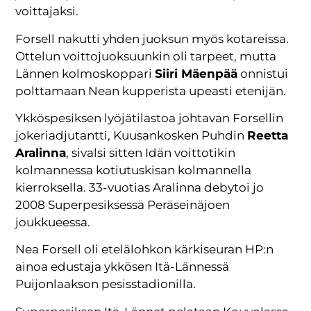
voittajaksi.
Forsell nakutti yhden juoksun myös kotareissa.
Ottelun voittojuoksuunkin oli tarpeet, mutta
Lännen kolmoskoppari
Siiri Mäenpää
onnistui
polttamaan Nean kupperista upeasti etenijän.
Ykköspesiksen lyöjätilastoa johtavan Forsellin
jokeriadjutantti, Kuusankosken Puhdin
Reetta
Aralinna
, sivalsi sitten Idän voittotikin
kolmannessa kotiutuskisan kolmannella
kierroksella. 33-vuotias Aralinna debytoi jo
2008 Superpesiksessä Peräseinäjoen
joukkueessa.
Nea Forsell oli etelälohkon kärkiseuran HP:n
ainoa edustaja ykkösen Itä-Lännessä
Puijonlaakson pesisstadionilla.