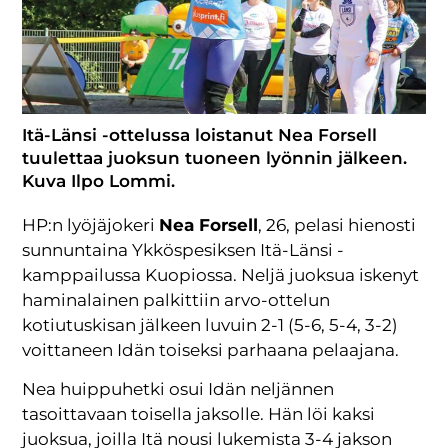
Itä-Länsi -ottelussa loistanut Nea Forsell
tuulettaa juoksun tuoneen lyönnin jälkeen.
Kuva Ilpo Lommi.
HP:n lyöjäjokeri
Nea Forsell
, 26, pelasi hienosti
sunnuntaina Ykköspesiksen Itä-Länsi -
kamppailussa Kuopiossa. Neljä juoksua iskenyt
haminalainen palkittiin arvo-ottelun
kotiutuskisan jälkeen luvuin 2-1 (5-6, 5-4, 3-2)
voittaneen Idän toiseksi parhaana pelaajana.
Nea huippuhetki osui Idän neljännen
tasoittavaan toisella jaksolle. Hän löi kaksi
juoksua, joilla Itä nousi lukemista 3-4 jakson