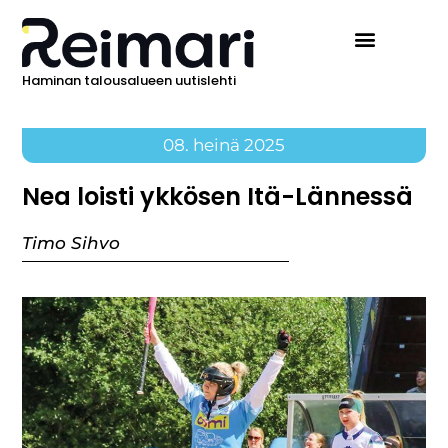
Haminan talousalueen uutislehti
08. heinä 2025
Nea loisti ykkösen Itä-Lännessä
Timo Sihvo