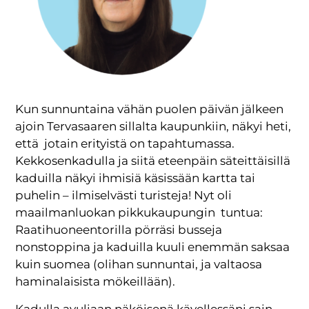
Kun sunnuntaina vähän puolen päivän jälkeen
ajoin Tervasaaren sillalta kaupunkiin, näkyi heti,
että jotain erityistä on tapahtumassa.
Kekkosenkadulla ja siitä eteenpäin säteittäisillä
kaduilla näkyi ihmisiä käsissään kartta tai
puhelin – ilmiselvästi turisteja! Nyt oli
maailmanluokan pikkukaupungin tuntua:
Raatihuoneentorilla pörräsi busseja
nonstoppina ja kaduilla kuuli enemmän saksaa
kuin suomea (olihan sunnuntai, ja valtaosa
haminalaisista mökeillään).
Kadulla avuliaan näköisenä kävellessäni sain