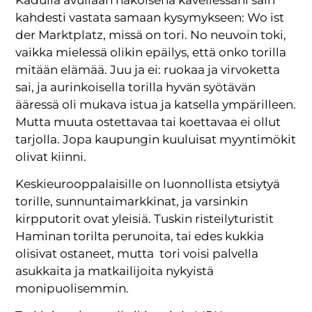
kahdesti vastata samaan kysymykseen: Wo ist
der Marktplatz, missä on tori. No neuvoin toki,
vaikka mielessä olikin epäilys, että onko torilla
mitään elämää. Juu ja ei: ruokaa ja virvoketta
sai, ja aurinkoisella torilla hyvän syötävän
ääressä oli mukava istua ja katsella ympärilleen.
Mutta muuta ostettavaa tai koettavaa ei ollut
tarjolla. Jopa kaupungin kuuluisat myyntimökit
olivat kiinni.
Keskieurooppalaisille on luonnollista etsiytyä
torille, sunnuntaimarkkinat, ja varsinkin
kirpputorit ovat yleisiä. Tuskin risteilyturistit
Haminan torilta perunoita, tai edes kukkia
olisivat ostaneet, mutta tori voisi palvella
asukkaita ja matkailijoita nykyistä
monipuolisemmin.