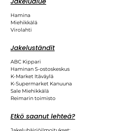
Jakelualue
Hamina
Miehikkälä
Virolahti
Jakeluständit
ABC Kippari
Haminan S-ostoskeskus
K-Market Itäväylä
K-Supermarket Kanuuna
Sale Miehikkälä
Reimarin toimisto
Etkö saanut lehteä?
Jakeluhäiriöilmoitukset: