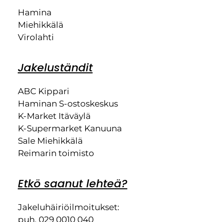
Hamina
Miehikkälä
Virolahti
Jakeluständit
ABC Kippari
Haminan S-ostoskeskus
K-Market Itäväylä
K-Supermarket Kanuuna
Sale Miehikkälä
Reimarin toimisto
Etkö saanut lehteä?
Jakeluhäiriöilmoitukset:
puh. 029 0010 040