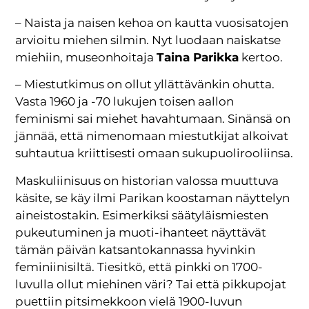
– Naista ja naisen kehoa on kautta vuosisatojen
arvioitu miehen silmin. Nyt luodaan naiskatse
miehiin, museonhoitaja
Taina Parikka
kertoo.
– Miestutkimus on ollut yllättävänkin ohutta.
Vasta 1960 ja -70 lukujen toisen aallon
feminismi sai miehet havahtumaan. Sinänsä on
jännää, että nimenomaan miestutkijat alkoivat
suhtautua kriittisesti omaan sukupuolirooliinsa.
Maskuliinisuus on historian valossa muuttuva
käsite, se käy ilmi Parikan koostaman näyttelyn
aineistostakin. Esimerkiksi säätyläismiesten
pukeutuminen ja muoti-ihanteet näyttävät
tämän päivän katsantokannassa hyvinkin
feminiinisiltä. Tiesitkö, että pinkki on 1700-
luvulla ollut miehinen väri? Tai että pikkupojat
puettiin pitsimekkoon vielä 1900-luvun