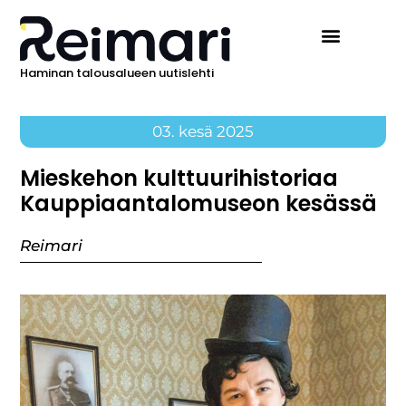
Haminan talousalueen uutislehti
03. kesä 2025
Mieskehon kulttuurihistoriaa
Kauppiaantalomuseon kesässä
Reimari