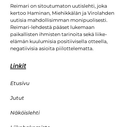
Reimari on sitoutumaton uutislehti, joka
kertoo Haminan, Miehikkälän ja Virolahden
uutisia mahdollisimman monipuolisesti.
Reimari-lehdestä pääset lukemaan
paikallisten ihmisten tarinoita sekä liike-
elämän kuulumisia positiivisella otteella,
negatiivisia asioita piilottelematta.
Linkit
Etusivu
Jutut
Näköislehti