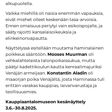
alkupuolella.
Vaikka miehillä oli naisia enemmän vapauksia,
eivät miehet olleet keskenään tasa-arvoisia.
Ennen omaisuus periytyi vain esikoispojalle, ja
sääty rajoitti kansalaisoikeuksia ja
elinkeinonvapautta.
Näyttelyssä esitellään muutama haminalainen
poikkeus sääntöön.
Mooses Muurman
oli
vehkalahtelaista talonpoikaissukua, mutta
päätyi kadettikoulun kautta kenraalimajuriksi
Venäjän armeijaan.
Konstantin Aladin
oli
maaorjan poika Venäjältä, josta Haminassa tuli
erittäin varakas kauppias, laivanvarustaja ja
teollisuusmies.
Kauppiaantalomuseon kesänäyttely
3.6.–30.8.2025.