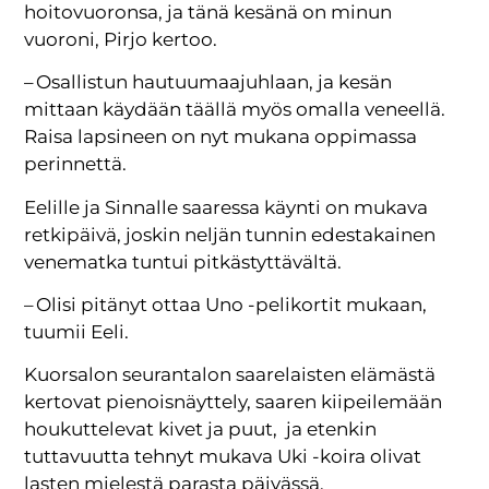
hoitovuoronsa, ja tänä kesänä on minun
vuoroni, Pirjo kertoo.
– Osallistun hautuumaajuhlaan, ja kesän
mittaan käydään täällä myös omalla veneellä.
Raisa lapsineen on nyt mukana oppimassa
perinnettä.
Eelille ja Sinnalle saaressa käynti on mukava
retkipäivä, joskin neljän tunnin edestakainen
venematka tuntui pitkästyttävältä.
– Olisi pitänyt ottaa Uno -pelikortit mukaan,
tuumii Eeli.
Kuorsalon seurantalon saarelaisten elämästä
kertovat pienoisnäyttely, saaren kiipeilemään
houkuttelevat kivet ja puut, ja etenkin
tuttavuutta tehnyt mukava Uki -koira olivat
lasten mielestä parasta päivässä.