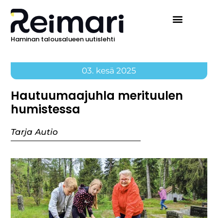
Haminan talousalueen uutislehti
03. kesä 2025
Hautuumaajuhla merituulen
humistessa
Tarja Autio