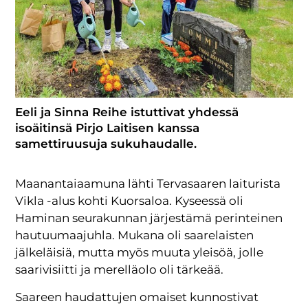
Eeli ja Sinna Reihe istuttivat yhdessä
isoäitinsä Pirjo Laitisen kanssa
samettiruusuja sukuhaudalle.
Maanantaiaamuna lähti Tervasaaren laiturista
Vikla -alus kohti Kuorsaloa. Kyseessä oli
Haminan seurakunnan järjestämä perinteinen
hautuumaajuhla. Mukana oli saarelaisten
jälkeläisiä, mutta myös muuta yleisöä, jolle
saarivisiitti ja merelläolo oli tärkeää.
Saareen haudattujen omaiset kunnostivat