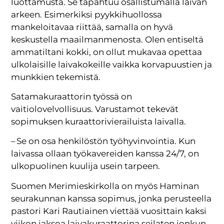
luottamusta. Se tapahtuu osallistumalla laivan
arkeen. Esimerkiksi pyykkihuollossa
mankeloitavaa riittää, samalla on hyvä
keskustella maailmanmenosta. Olen entiseltä
ammatiltani kokki, on ollut mukavaa opettaa
ulkolaisille laivakokeille vaikka korvapuustien ja
munkkien tekemistä.
Satamakuraattorin työssä on
vaitiolovelvollisuus. Varustamot tekevät
sopimuksen kuraattorivierailuista laivalla.
– Se on osa henkilöstön työhyvinvointia. Kun
laivassa ollaan työkavereiden kanssa 24/7, on
ulkopuolinen kuulija usein tarpeen.
Suomen Merimieskirkolla on myös Haminan
seurakunnan kanssa sopimus, jonka perusteella
pastori Kari Rautiainen viettää vuosittain kaksi
viikon jaksoa laivakuraattorina seilaten jonkun