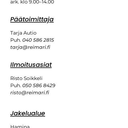
ark. klo 9.00–14.00
Päätoimittaja
Tarja Autio
Puh.
040 586 2815
tarja@reimari.fi
Ilmoitusasiat
Risto Soikkeli
Puh.
050 586 8429
risto@reimari.fi
Jakelualue
Hamina