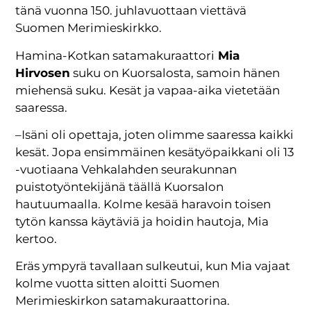
tänä vuonna 150. juhlavuottaan viettävä
Suomen Merimieskirkko.
Hamina-Kotkan satamakuraattori
Mia
Hirvosen
suku on Kuorsalosta, samoin hänen
miehensä suku. Kesät ja vapaa-aika vietetään
saaressa.
–Isäni oli opettaja, joten olimme saaressa kaikki
kesät. Jopa ensimmäinen kesätyöpaikkani oli 13
-vuotiaana Vehkalahden seurakunnan
puistotyöntekijänä täällä Kuorsalon
hautuumaalla. Kolme kesää haravoin toisen
tytön kanssa käytäviä ja hoidin hautoja, Mia
kertoo.
Eräs ympyrä tavallaan sulkeutui, kun Mia vajaat
kolme vuotta sitten aloitti Suomen
Merimieskirkon satamakuraattorina.