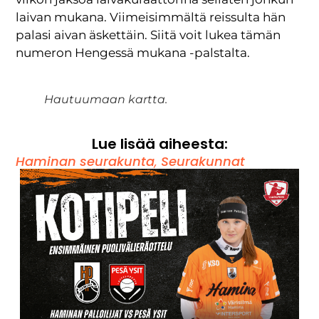
laivan mukana. Viimeisimmältä reissulta hän
palasi aivan äskettäin. Siitä voit lukea tämän
numeron Hengessä mukana -palstalta.
Hautuumaan kartta.
Lue lisää aiheesta:
Haminan seurakunta
,
Seurakunnat