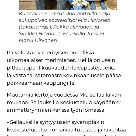
Kuorsalon seurantalon portailla neljä
sukupolvea saarelaisia: Mia Hirvonen
(takana vas.), Pekka Hirvonen, ja
Sinikka Hirvonen. Etualalla Jussi ja
Manu Hirvonen.
Palvelusta ovat erityisen onnellisia
ulkomaalaiset merimiehet. Heillä on usein
pitkiä, jopa 11 kuukauden laivapestejä, eikä
laivasta tai satamasta kovinkaan usein pääse
poikkeamaan kaupungille.
Muutamia kertoja vuodessa Mia seilaa laivan
mukana. Seilauksilla keskusteluja käydään eri
ammattiryhmien kanssa työn lomassa.
– Seilauksilla syntyy usein syvempiäkin
keskusteluja, kun on aikaa tutustua ja rakentaa