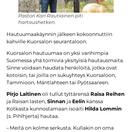
Pastori Kari Rautiainen piti
hartaushetken.
Hautuumaakäynnin jälkeen kokoonnuttiin
kahville Kuorsalon seurantaloon.
Kuorsalon hautuumaa on yksi vanhimpia
Suomessa yhä toimivia yksityisiä hautausmaita.
Sinne voidaan haudata henkilöitä, jotka ovat
kotoisin, tai joilla on sukuyhteys Kuorsaloon,
Tammioon, Mäntlahteen tai Pyötsaareen.
Pirjo Laitinen
oli tullut tyttärensä
Raisa Reihen
ja Raisan lasten,
Sinnan
ja
Eelin
kanssa
Kotkasta kunnostamaan isoäiti
Hilda Lommin
(s. Pihlhjerta) hautaa.
– Meitä on kolme serkusta. Kullakin on oma