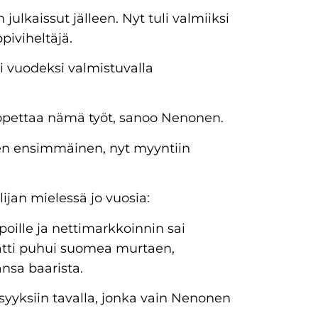
 julkaissut jälleen. Nyt tuli valmiiksi
piviheltäjä.
si vuodeksi valmistuvalla
t lopettaa nämä työt, sanoo Nenonen.
en ensimmäinen, nyt myyntiin
lijan mielessä jo vuosia:
oille ja nettimarkkoinnin sai
atti puhui suomea murtaen,
nsa baarista.
yyksiin tavalla, jonka vain Nenonen