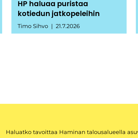
HP haluaa puristaa
kotiedun jatkopeleihin
Timo Sihvo
21.7.2026
Haluatko tavoittaa Haminan talousalueella as