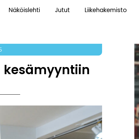
Näköislehti
Jutut
Liikehakemisto
5
a kesämyyntiin