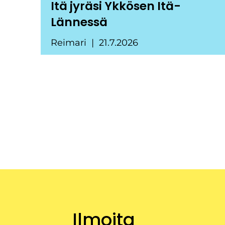
Itä jyräsi Ykkösen Itä-
Lännessä
Reimari
21.7.2026
Ilmoita