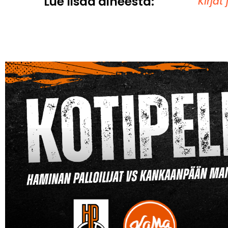
Lue lisää aiheesta:
Kirjat 