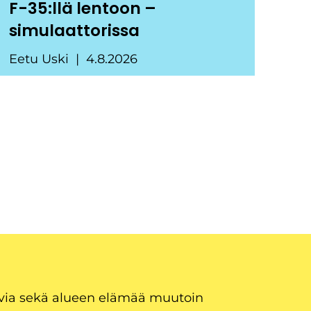
F-35:llä lentoon –
simulaattorissa
Eetu Uski
4.8.2026
uvia sekä alueen elämää muutoin