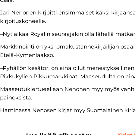
Jari Nenonen kirjoitti ensimmäiset kaksi kirjaansa 
kirjoituskoneelle.
–Nyt alkaa Royalin seuraajakin olla lähellä matk
Markkinointi on yksi omakustannekirjailijan osaa
Etelä-Kymenlaakso.
–Pyhällön kesätori on aina ollut menestyksellin
Pikkukylien Pikkumarkkinat. Maaseudulta on aina 
Maaseutukiertueellaan Nenonen myy myös vanh
painoksista.
Haminassa Nenosen kirjat myy Suomalainen kirj