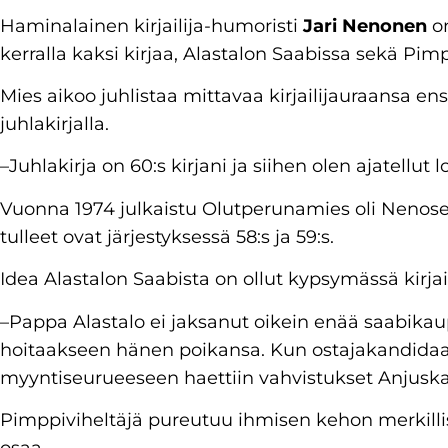
Haminalainen kirjailija-humoristi
Jari Nenonen
on
kerralla kaksi kirjaa, Alastalon Saabissa sekä Pimp
Mies aikoo juhlistaa mittavaa kirjailijauraansa en
juhlakirjalla.
–Juhlakirja on 60:s kirjani ja siihen olen ajatellu
Vuonna 1974 julkaistu Olutperunamies oli Nenos
tulleet ovat järjestyksessä 58:s ja 59:s.
Idea Alastalon Saabista on ollut kypsymässä kirjai
–Pappa Alastalo ei jaksanut oikein enää saabikaup
hoitaakseen hänen poikansa. Kun ostajakandida
myyntiseurueeseen haettiin vahvistukset Anjuska
Pimppiviheltäjä pureutuu ihmisen kehon merkillis
osaa.