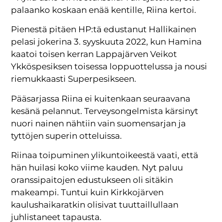
palaanko koskaan enää kentille, Riina kertoi.
Pienestä pitäen HP:tä edustanut Hallikainen
pelasi jokerina 3. syyskuuta 2022, kun Hamina
kaatoi toisen kerran Lappajärven Veikot
Ykköspesiksen toisessa loppuottelussa ja nousi
riemukkaasti Superpesikseen.
Pääsarjassa Riina ei kuitenkaan seuraavana
kesänä pelannut. Terveysongelmista kärsinyt
nuori nainen nähtiin vain suomensarjan ja
tyttöjen superin otteluissa.
Riinaa toipuminen ylikuntoikeestä vaati, että
hän huilasi koko viime kauden. Nyt paluu
oranssipaitojen edustukseen oli sitäkin
makeampi. Tuntui kuin Kirkkojärven
kaulushaikaratkin olisivat tuuttaillullaan
juhlistaneet tapausta.