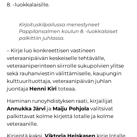
8. -luokkalaisille.
Kirjoituskilpailussa menestyneet
Pappilansalmen koulun 8. -luokkalaiset
palkittiin juhlassa.
– Kirje luo konkreettisen vastineen
veteraanipäivän keskeiselle tehtävälle,
veteraaniperinteen siirrolle sukupolvien ylitse
sekä rauhanviestin välittämiselle, kaupungin
kulttuurituottaja, veteraanipäivän juhlan
juontaja
Henni Kiri
toteaa.
Haminan runoyhdistyksen raati, kirjailijat
Annukka Järvi
ja
Maiju Pohjola
valitsivat
palkittavat kolme kirjettä lotalle ja kolme
veteraanille.
Kirjeistä kaksi,
Viktoria Heiskasen
kirje lotalle