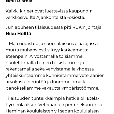
Nelli Ristola
.
Kaikki kirjeet ovat luettavissa kaupungin
verkkosivuilta Ajankohtaista -osiosta.
Juhlapuheen tilaisuudessa piti RUK:n johtaja
Niko Hölttä
.
– Maa uudistuu ja suomalaisuus elää ajassa,
mutta rauhanviesti siirtyy katkeamatta
eteenpäin. Arvostamalla toisiamme,
huolehtimalla toinen toisistamme ja
rakentamalla sekä vahvistamalla yhdessä
yhteiskuntaamme kunnioitamme veteraanien
arvokasta perintöä ja luomme omalla
panoksellamme vakautta ympäristöömme.
Tilaisuuden tunteikkaimpia hetkiä oli Etelä-
Kymenlaakson Veteraanien perinnekuoron ja
Haminan koululaisten yli sadan koululaisen