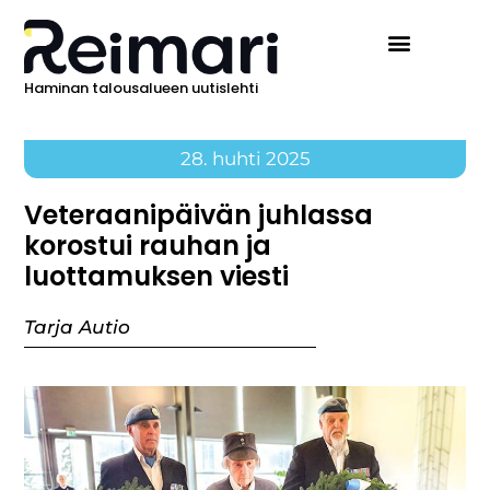
Haminan talousalueen uutislehti
Ilmoita Reimarissa
28. huhti 2025
Veteraanipäivän juhlassa
korostui rauhan ja
luottamuksen viesti
Tarja Autio