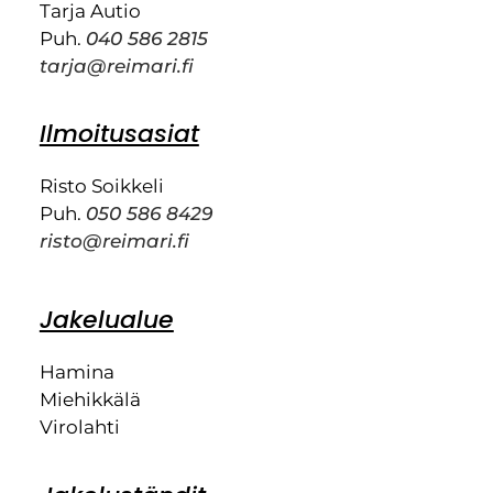
Tarja Autio
Puh.
040 586 2815
tarja@reimari.fi
Ilmoitusasiat
Risto Soikkeli
Puh.
050 586 8429
risto@reimari.fi
Jakelualue
Hamina
Miehikkälä
Virolahti