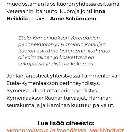
muodostaman lapsikuoron yhdessä esittämä
Veteraanin iltahuuto. Kuoroja johti
Inna
Heikkilä
ja säesti
Anne Schürmann
.
Etelä-Kymenlaakson Veteraanien
perinnekuoron ja Haminan koulujen
kuoron esittämä Veteraanin iltahuuto
oli voimallinen ja koskettava eri
sukupolvia yhdistävä kokemus.
Juhlan järjestivät yhteistyössä Tammenlehvän
Etelä-Kymenlaakson perinneyhdistys,
Kymenseudun Lottaperinneyhdistys,
Kymenlaakson Rauhanturvaajat, Haminan
seurakunta ja ja Haminan kulttuuripalvelut.
Lue lisää aiheesta:
Maanpuolustus ja itsenäisyys
,
Merkkipäivät