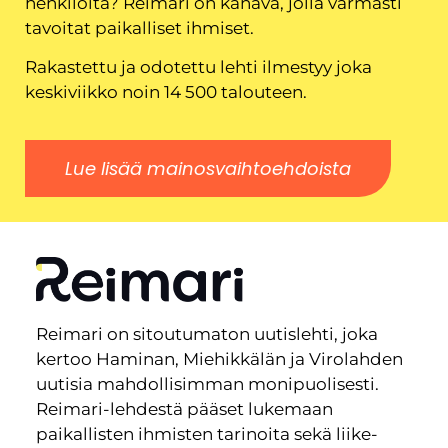
henkilöitä? Reimari on kanava, jolla varmasti
tavoitat paikalliset ihmiset.
Rakastettu ja odotettu lehti ilmestyy joka
keskiviikko noin 14 500 talouteen.
Lue lisää mainosvaihtoehdoista
Reimari on sitoutumaton uutislehti, joka
kertoo Haminan, Miehikkälän ja Virolahden
uutisia mahdollisimman monipuolisesti.
Reimari-lehdestä pääset lukemaan
paikallisten ihmisten tarinoita sekä liike-