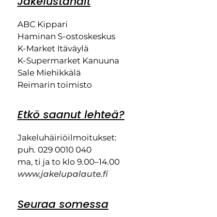
Jakeluständit
ABC Kippari
Haminan S-ostoskeskus
K-Market Itäväylä
K-Supermarket Kanuuna
Sale Miehikkälä
Reimarin toimisto
Etkö saanut lehteä?
Jakeluhäiriöilmoitukset:
puh. 029 0010 040
ma, ti ja to klo 9.00–14.00
www.jakelupalaute.fi
Seuraa somessa