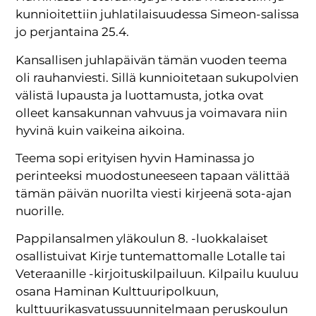
kunnioitettiin juhlatilaisuudessa Simeon-salissa
jo perjantaina 25.4.
Kansallisen juhlapäivän tämän vuoden teema
oli rauhanviesti. Sillä kunnioitetaan sukupolvien
välistä lupausta ja luottamusta, jotka ovat
olleet kansakunnan vahvuus ja voimavara niin
hyvinä kuin vaikeina aikoina.
Teema sopi erityisen hyvin Haminassa jo
perinteeksi muodostuneeseen tapaan välittää
tämän päivän nuorilta viesti kirjeenä sota-ajan
nuorille.
Pappilansalmen yläkoulun 8. -luokkalaiset
osallistuivat Kirje tuntemattomalle Lotalle tai
Veteraanille -kirjoituskilpailuun. Kilpailu kuuluu
osana Haminan Kulttuuripolkuun,
kulttuurikasvatussuunnitelmaan peruskoulun