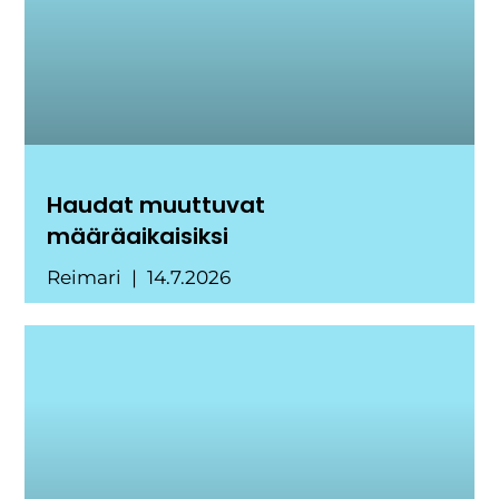
Haudat muuttuvat
määräaikaisiksi
Reimari
14.7.2026