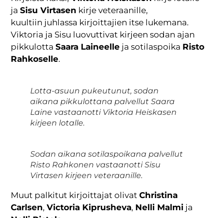
ja
Sisu Virtasen
kirje veteraanille,
kuultiin juhlassa kirjoittajien itse lukemana.
Viktoria ja Sisu luovuttivat kirjeen sodan ajan
pikkulotta
Saara Laineelle
ja sotilaspoika
Risto
Rahkoselle
.
Lotta-asuun pukeutunut, sodan
aikana pikkulottana palvellut Saara
Laine vastaanotti Viktoria Heiskasen
kirjeen lotalle.
Sodan aikana sotilaspoikana palvellut
Risto Rahkonen vastaanotti Sisu
Virtasen kirjeen veteraanille.
Muut palkitut kirjoittajat olivat
Christina
Carlsen
,
Victoria Kiprusheva
,
Nelli Malmi
ja