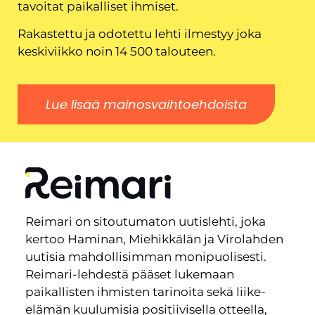
tavoitat paikalliset ihmiset.
Rakastettu ja odotettu lehti ilmestyy joka
keskiviikko noin 14 500 talouteen.
Lue lisää mainosvaihtoehdoista
Reimari on sitoutumaton uutislehti, joka
kertoo Haminan, Miehikkälän ja Virolahden
uutisia mahdollisimman monipuolisesti.
Reimari-lehdestä pääset lukemaan
paikallisten ihmisten tarinoita sekä liike-
elämän kuulumisia positiivisella otteella,