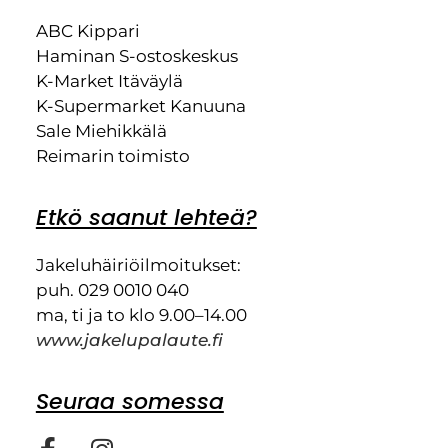
ABC Kippari
Haminan S-ostoskeskus
K-Market Itäväylä
K-Supermarket Kanuuna
Sale Miehikkälä
Reimarin toimisto
Etkö saanut lehteä?
Jakeluhäiriöilmoitukset:
puh. 029 0010 040
ma, ti ja to klo 9.00–14.00
www.jakelupalaute.fi
Seuraa somessa