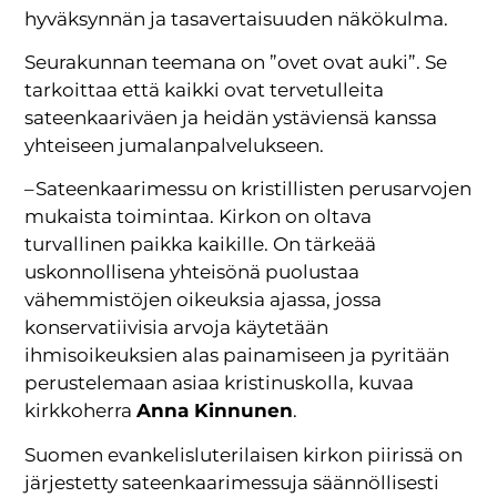
hyväksynnän ja tasavertaisuuden näkökulma.
Seurakunnan teemana on ”ovet ovat auki”. Se
tarkoittaa että kaikki ovat tervetulleita
sateenkaariväen ja heidän ystäviensä kanssa
yhteiseen jumalanpalvelukseen.
– Sateenkaarimessu on kristillisten perusarvojen
mukaista toimintaa. Kirkon on oltava
turvallinen paikka kaikille. On tärkeää
uskonnollisena yhteisönä puolustaa
vähemmistöjen oikeuksia ajassa, jossa
konservatiivisia arvoja käytetään
ihmisoikeuksien alas painamiseen ja pyritään
perustelemaan asiaa kristinuskolla, kuvaa
kirkkoherra
Anna Kinnunen
.
Suomen evankelisluterilaisen kirkon piirissä on
järjestetty sateenkaarimessuja säännöllisesti