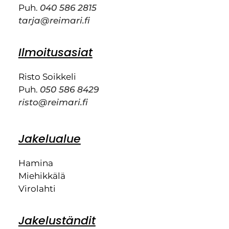
Puh.
040 586 2815
tarja@reimari.fi
Ilmoitusasiat
Risto Soikkeli
Puh.
050 586 8429
risto@reimari.fi
Jakelualue
Hamina
Miehikkälä
Virolahti
Jakeluständit