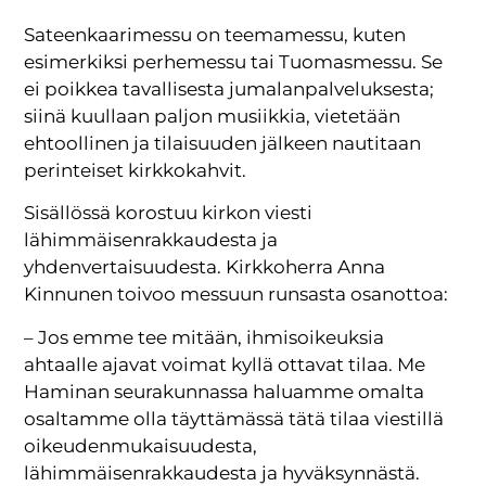
Sateenkaarimessu on teemamessu, kuten
esimerkiksi perhemessu tai Tuomasmessu. Se
ei poikkea tavallisesta jumalanpalveluksesta;
siinä kuullaan paljon musiikkia, vietetään
ehtoollinen ja tilaisuuden jälkeen nautitaan
perinteiset kirkkokahvit.
Sisällössä korostuu kirkon viesti
lähimmäisenrakkaudesta ja
yhdenvertaisuudesta. Kirkkoherra Anna
Kinnunen toivoo messuun runsasta osanottoa:
– Jos emme tee mitään, ihmisoikeuksia
ahtaalle ajavat voimat kyllä ottavat tilaa. Me
Haminan seurakunnassa haluamme omalta
osaltamme olla täyttämässä tätä tilaa viestillä
oikeudenmukaisuudesta,
lähimmäisenrakkaudesta ja hyväksynnästä.