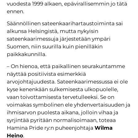
vuodesta 1999 alkaen, epävirallisemmin jo tätä
ennen.
Säännöllinen sateenkaarihartaustoiminta sai
alkunsa Helsingistä, mutta nykyisin
sateenkaarimessuja järjestetään ympäri
Suomen, niin suurilla kuin pienilläkin
paikkakunnilla.
– On hienoa, että paikallinen seurakuntamme
näyttää positiivista esimerkkiä
arvojohtajuudesta. Sateenkaarimessussa ei ole
kyse kenenkään sulkemisesta ulkopuolelle,
vaan toivottamisesta tervetulleeksi. Se on
voimakas symbolinen ele yhdenvertaisuuden ja
ihmisarvon puolesta aikana, jolloin vihaa ja
syrjintää pyritään normalisoimaan, toteaa
Hamina Pride ry:n puheenjohtaja
Wilma
Heino
.