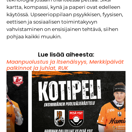
kartta, kompassi, kynä ja paperi ovat edelleen
käytössä. Upseerioppilaan psyykkisen, fyysisen,
eettisen ja sosiaalisen toimintakyvyn
vahvistaminen on ensisijainen tehtävä, siihen
pohjaa kaikki muukin.
Lue lisää aiheesta:
Maanpuolustus ja itsenäisyys
,
Merkkipäivät
palkinnot ja juhlat
,
RUK