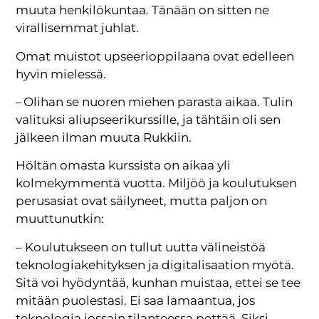
muuta henkilökuntaa. Tänään on sitten ne
virallisemmat juhlat.
Omat muistot upseerioppilaana ovat edelleen
hyvin mielessä.
– Olihan se nuoren miehen parasta aikaa. Tulin
valituksi aliupseerikurssille, ja tähtäin oli sen
jälkeen ilman muuta Rukkiin.
Höltän omasta kurssista on aikaa yli
kolmekymmentä vuotta. Miljöö ja koulutuksen
perusasiat ovat säilyneet, mutta paljon on
muuttunutkin:
– Koulutukseen on tullut uutta välineistöä
teknologiakehityksen ja digitalisaation myötä.
Sitä voi hyödyntää, kunhan muistaa, ettei se tee
mitään puolestasi. Ei saa lamaantua, jos
teknologia jossain tilanteessa pettää. Siksi