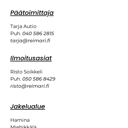
Päätoimittaja
Tarja Autio
Puh.
040 586 2815
tarja@reimari.fi
Ilmoitusasiat
Risto Soikkeli
Puh.
050 586 8429
risto@reimari.fi
Jakelualue
Hamina
Miehikkälä