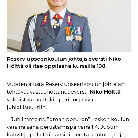
Reserviupseerikoulun johtaja eversti Niko
Hölttä oli itse oppilaana kurssilla 198.
Vuoden alusta Reserviupseerikoulun johtajan
tehtävät vastaanottanut eversti
Niko Hölttä
valmistautuu Rukin perinnepäivän
juhlallisuuksiin.
– Juhlimme ns. ”oman porukan” kesken koulun
varsinaisena perustamispäivänä 1.4. Juotiin
kahvit ja palkittiin ansioituneita kouluttajia ja