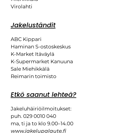
Virolahti
Jakeluständit
ABC Kippari
Haminan S-ostoskeskus
K-Market Itäväylä
K-Supermarket Kanuuna
Sale Miehikkälä
Reimarin toimisto
Etkö saanut lehteä?
Jakeluhäiriöilmoitukset:
puh. 029 0010 040
ma, ti ja to klo 9.00–14.00
www.jakelupalaute.fi