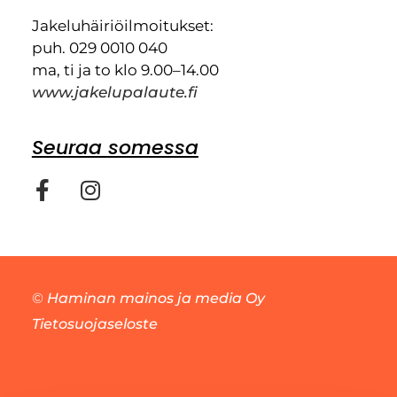
Jakeluhäiriöilmoitukset:
puh. 029 0010 040
ma, ti ja to klo 9.00–14.00
www.jakelupalaute.fi
Seuraa somessa
©
Haminan mainos ja media Oy
Tietosuojaseloste