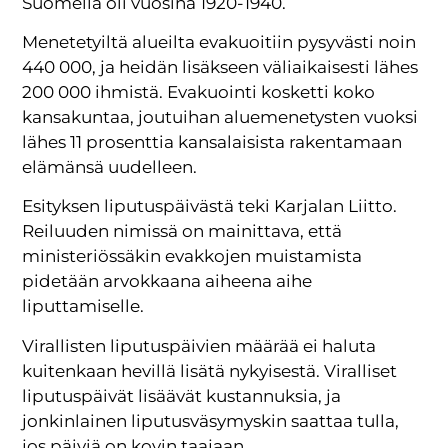
Suomella oli vuosina 1920-1940.
Menetetyiltä alueilta evakuoitiin pysyvästi noin
440 000, ja heidän lisäkseen väliaikaisesti lähes
200 000 ihmistä. Evakuointi kosketti koko
kansakuntaa, joutuihan aluemenetysten vuoksi
lähes 11 prosenttia kansalaisista rakentamaan
elämänsä uudelleen.
Esityksen liputuspäivästä teki Karjalan Liitto.
Reiluuden nimissä on mainittava, että
ministeriössäkin evakkojen muistamista
pidetään arvokkaana aiheena aihe
liputtamiselle.
Virallisten liputuspäivien määrää ei haluta
kuitenkaan hevillä lisätä nykyisestä. Viralliset
liputuspäivät lisäävät kustannuksia, ja
jonkinlainen liputusväsymyskin saattaa tulla,
jos päiviä on kovin taajaan.