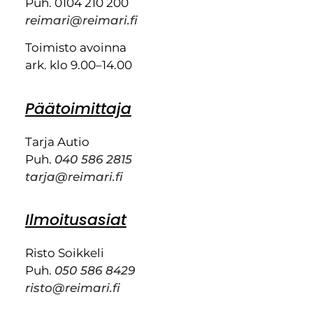
Puh. 0104 210 200
reimari@reimari.fi
Toimisto avoinna
ark. klo 9.00–14.00
Päätoimittaja
Tarja Autio
Puh.
040 586 2815
tarja@reimari.fi
Ilmoitusasiat
Risto Soikkeli
Puh.
050 586 8429
risto@reimari.fi