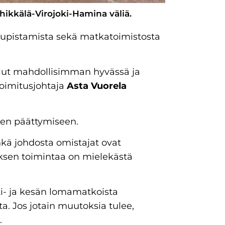
hikkälä-Virojoki-Hamina väliä.
 supistamista sekä matkatoimistosta
lut mahdollisimman hyvässä ja
oimitusjohtaja
Asta Vuorela
den päättymiseen.
kä johdosta omistajat ovat
ksen toimintaa on mielekästä
tti- ja kesän lomamatkoista
ta. Jos jotain muutoksia tulee,
.