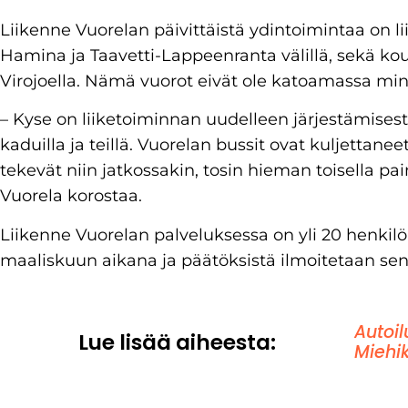
Liikenne Vuorelan päivittäistä ydintoimintaa on li
Hamina ja Taavetti-Lappeenranta välillä, sekä ko
Virojoella. Nämä vuorot eivät ole katoamassa mi
– Kyse on liiketoiminnan uudelleen järjestämisest
kaduilla ja teillä. Vuorelan bussit ovat kuljettanee
tekevät niin jatkossakin, tosin hieman toisella pai
Vuorela korostaa.
Liikenne Vuorelan palveluksessa on yli 20 henki
maaliskuun aikana ja päätöksistä ilmoitetaan sen
Autoil
Lue lisää aiheesta:
Miehi