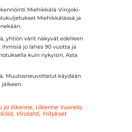
ikennöinti Miehikkälä-Virojoki-
ulukuljetukset Miehikkälässä ja
nnekään.
ä, yhtiön värit näkyvät edelleen
t ihmisiä jo lähes 90 vuotta ja
notuksella kuin nykyisin, Asta
löä. Muutosneuvottelut käydään
 jälkeen.
u ja liikenne
,
Liikenne Vuorela
,
kkälä
,
Virolahti
,
Yritykset