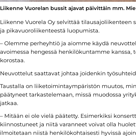
Liikenne Vuorelan bussit ajavat päivittäin mm. Mie
Liikenne Vuorela Oy selvittää tilausajoliikenteen
ja pikavuoroliikenteestä luopumista.
– Olemme perheyhtiö ja aiomme käydä neuvotte
avoimessa hengessä henkilökuntamme kanssa, t
korostaa.
Neuvottelut saattavat johtaa joidenkin työsuhtei
Taustalla on liiketoimintaympäristön muutos, min
päätyneet tarkastelemaan, missä muodossa yrity
jatkaa.
– Mitään ei ole vielä päätetty. Esimerkiksi konser
kiinnostuneet ja niitä varanneet voivat olla huolet
ilmoitetaan niistä henkilökohtaisesti hyvissä ajoin