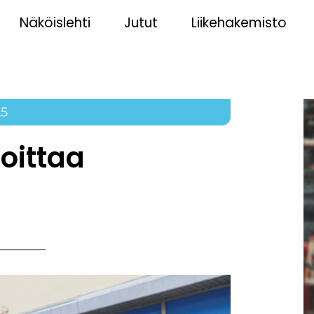
Näköislehti
Jutut
Liikehakemisto
25
oittaa