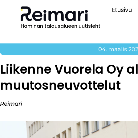
Etusivu
Haminan talousalueen uutislehti
04. maalis 20
Liikenne Vuorela Oy al
muutosneuvottelut
Reimari