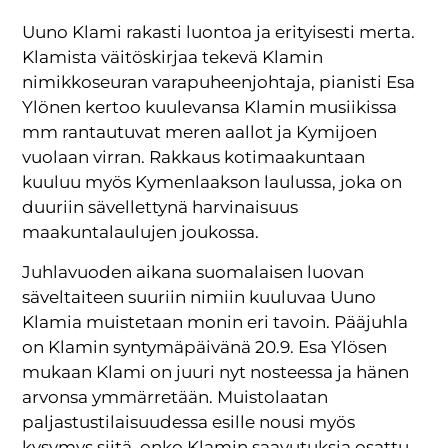
Uuno Klami rakasti luontoa ja erityisesti merta.
Klamista väitöskirjaa tekevä Klamin
nimikkoseuran varapuheenjohtaja, pianisti Esa
Ylönen kertoo kuulevansa Klamin musiikissa
mm rantautuvat meren aallot ja Kymijoen
vuolaan virran. Rakkaus kotimaakuntaan
kuuluu myös Kymenlaakson laulussa, joka on
duuriin sävellettynä harvinaisuus
maakuntalaulujen joukossa.
Juhlavuoden aikana suomalaisen luovan
säveltaiteen suuriin nimiin kuuluvaa Uuno
Klamia muistetaan monin eri tavoin. Pääjuhla
on Klamin syntymäpäivänä 20.9. Esa Ylösen
mukaan Klami on juuri nyt nosteessa ja hänen
arvonsa ymmärretään. Muistolaatan
paljastustilaisuudessa esille nousi myös
kysymys siitä, onko Klamin saavutuksia osattu