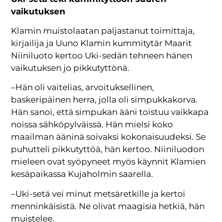
vaikutuksen
Klamin muistolaatan paljastanut toimittaja,
kirjailija ja Uuno Klamin kummitytär Maarit
Niiniluoto kertoo Uki-sedän tehneen hänen
vaikutuksen jo pikkutyttönä.
–Hän oli vaitelias, arvoituksellinen,
baskeripäinen herra, jolla oli simpukkakorva.
Hän sanoi, että simpukan ääni toistuu vaikkapa
noissa sähköpylväissä. Hän mielsi koko
maailman ääninä soivaksi kokonaisuudeksi. Se
puhutteli pikkutyttöä, hän kertoo. Niiniluodon
mieleen ovat syöpyneet myös käynnit Klamien
kesäpaikassa Kujaholmin saarella.
–Uki-setä vei minut metsäretkille ja kertoi
menninkäisistä. Ne olivat maagisia hetkiä, hän
muistelee.