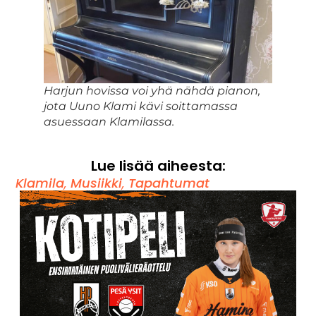
Harjun hovissa voi yhä nähdä pianon,
jota Uuno Klami kävi soittamassa
asuessaan Klamilassa.
Lue lisää aiheesta:
Klamila
,
Musiikki
,
Tapahtumat