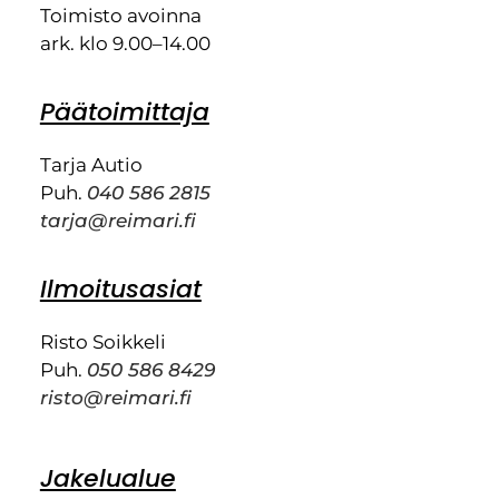
Toimisto avoinna
ark. klo 9.00–14.00
Päätoimittaja
Tarja Autio
Puh.
040 586 2815
tarja@reimari.fi
Ilmoitusasiat
Risto Soikkeli
Puh.
050 586 8429
risto@reimari.fi
Jakelualue