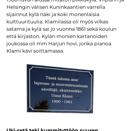
Helsingin välisen Kuninkaantien varrella
sijainnut kylä näki ja koki monenlaisia
kulttuurituulia. Klamilassa oli myös vilkas
satama ja kylä sai jo vuonna 1861 sekä koulun
että kirjaston. Kylän monien kartanoiden
joukossa oli mm Harjun hovi, jonka pianoa
Klami kävi soittamassa.
Uki-setä teki kummityttöön suuren