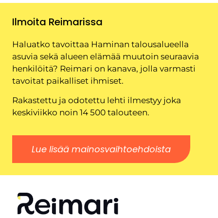
Ilmoita Reimarissa
Haluatko tavoittaa Haminan talousalueella
asuvia sekä alueen elämää muutoin seuraavia
henkilöitä? Reimari on kanava, jolla varmasti
tavoitat paikalliset ihmiset.
Rakastettu ja odotettu lehti ilmestyy joka
keskiviikko noin 14 500 talouteen.
Lue lisää mainosvaihtoehdoista