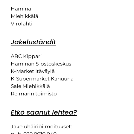
Hamina
Miehikkälä
Virolahti
Jakeluständit
ABC Kippari
Haminan S-ostoskeskus
K-Market Itäväylä
K-Supermarket Kanuuna
Sale Miehikkälä
Reimarin toimisto
Etkö saanut lehteä?
Jakeluhäiriöilmoitukset:
puh. 029 0010 040