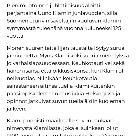
Pienimuotoinen juhlatilaisuus aloitti
perjantaina Uuno Klamin juhlavuoden, sillä
Suomen eturivin säveltäjiin kuuluvan Klamin
syntymästä tulee tänä vuonna kuluneeksi 125
vuotta.
Monen suuren taiteilijan taustalta löytyy surua
ja murhetta. Myös Klami koki suuria menetyksiä
jo varhaislapsuudessaan. Keuhkotauti vei sekä
hänen isänsä että pikkusiskonsa, kun Klami oli
nelivuotias. Niinikään keuhkotautia
sairastaneen äitinsä tuella Klami kuitenkin
pääsi opiskelemaan musiikkia Helsingissä ja
opinnot jatkuivat suvun tuella äidin kuoleman
jälkeen.
Klami ponnisti maailmalle suvun mukaan
nimetystä Klamilasta, joka ei suinkaan ollut
1900-luvun alussa mitätön pikkukylä. Viipurin ja