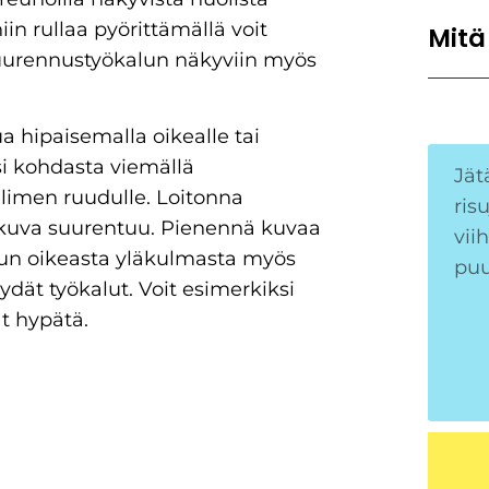
niin rullaa pyörittämällä voit
Mitä
suurennustyökalun näkyviin myös
a hipaisemalla oikealle tai
 kohdasta viemällä
limen ruudulle. Loitonna
 kuva suurentuu. Pienennä kuvaa
ivun oikeasta yläkulmasta myös
ydät työkalut. Voit esimerkiksi
t hypätä.