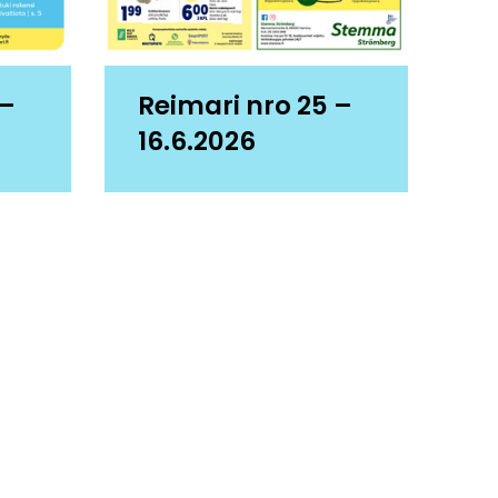
 –
Reimari nro 25 –
16.6.2026