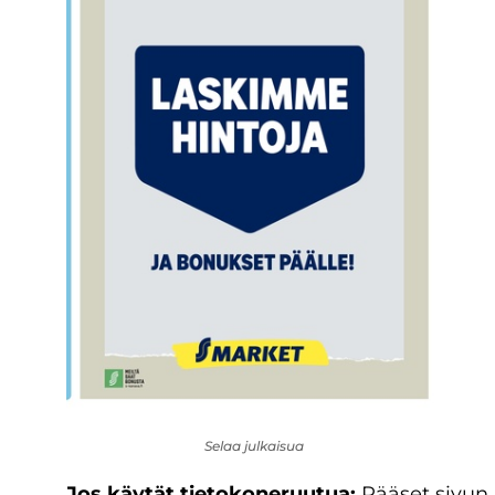
Selaa julkaisua
Jos käytät tietokoneruutua:
Pääset sivun 