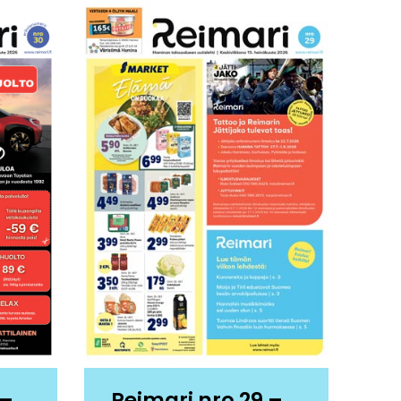
 –
Reimari nro 29 –