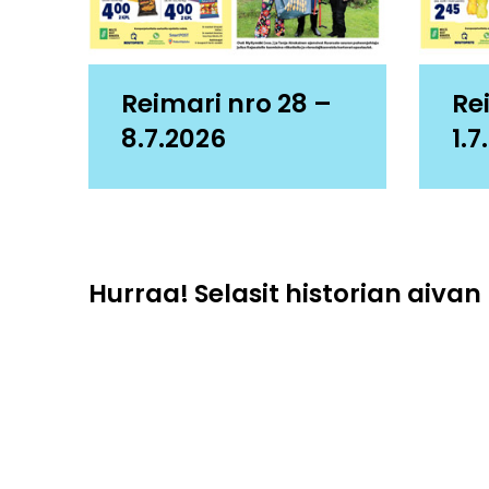
Reimari nro 28 –
Re
8.7.2026
1.7
Hurraa! Selasit historian aivan