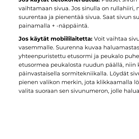
vaihtamaan sivua. Jos sinulla on rullahiiri, 
suurentaa ja pienentää sivua. Saat sivun 
painamalla + -näppäintä.
Jos käytät mobiililaitetta:
Voit vaihtaa sivu
vasemmalle. Suurenna kuvaa haluamastasi
yhteenpuristettu etusormi ja peukalo puhe
etusormea peukalosta ruudun päällä, niin
päinvastaisella sormitekniikalla. Löydät s
pienen valikon merkin, jota klikkaamalla lö
valita suoraan sen sivunumeron, jolle halua