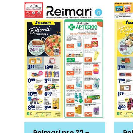
Reimari nro 32 –
Re