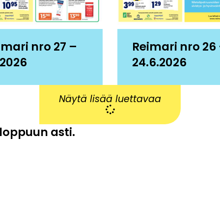
imari nro 27 –
Reimari nro 26
.2026
24.6.2026
Näytä lisää luettavaa
 loppuun asti.