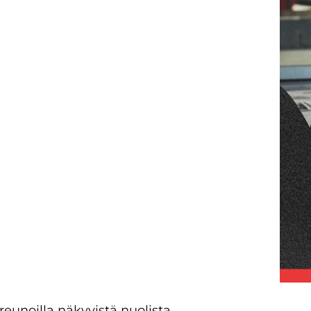
reunoilla näkyvistä nuolista