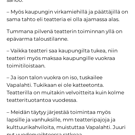
– Myös kaupungin virkamiehillä ja päättäjillä on
sama tahto eli teatteria ei olla ajamassa alas.
Tummana pilvenä teatterin toiminnan yllä on
epävarma taloustilanne.
– Vaikka teatteri saa kaupungilta tukea, niin
teatteri myös maksaa kaupungille vuokraa
toimitiloistaan.
– Ja ison talon vuokra on iso, tuskailee
Vapalahti. Tukikaan ei ole katteetonta.
Teatterilla on muitakin velvoitteita kuin kolme
teatterituotantoa vuodessa.
– Meidän täytyy järjestää toimintaa myös
lapsille ja vanhuksille, mm teatteripajoja ja
kulttuurikahviloita, muistuttaa Vapalahti. Juuri
nyt vuodenvaihteessa ratkeaa