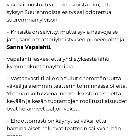
väki kiinnostui teatterin asioista niin, että
syksyn Suurenmoista esitys sai odotettua
suuremman yleisön.
– Kriisistä on selvitty, mutta syviä haavoja se
jätti, sanoo teatteriyhdistyksen puheenjohtaja
Sanna Vapalahti.
Vapalahti laskee, että yhdistyksestä lähti
kymmenkunta näyttelijää.
– Vastaavasti tilalle on tullut enemmän uutta
väkeä ja aiemmin teatterin toiminnassa olleita.
Yhtenä osoituksena innostuksesta on se, että
kevään ja kesän tuotantojen roolitustilaisuudet
ovat keränneet paljon väkeä.
– Ehdottomasti on käynyt selväksi, että
haminalaiset haluavat teatterin säilyvän, hän
sanoo.