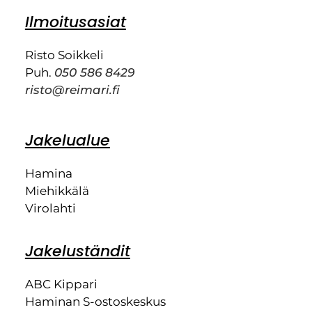
Ilmoitusasiat
Risto Soikkeli
Puh.
050 586 8429
risto@reimari.fi
Jakelualue
Hamina
Miehikkälä
Virolahti
Jakeluständit
ABC Kippari
Haminan S-ostoskeskus