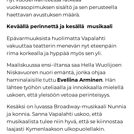
vuokrasopimuksen sisältö ja sen perusteella
haettavan avustuksen määrä.
Keväällä perinnettä ja kesällä musikaali
Epävarmuuksista huolimatta Vapalahti
vakuuttaa teatterin menevän nyt eteenpäin
rima korkealla ja hyppää myös sen yli.
Maaliskuussa ensi-iltansa saa Hella Wuolijoen
Niskavuoren nuori emäntä, jonka ohjaa
haminalaisille tuttu
Eveliina Arminen
. Hän
lähtee työhön uteliaalla ja innokkaalla mielellä
uskoen, että yleisöön vetoaa perinteisyys.
Kesäksi on luvassa Broadway-musikaali Nunnia
ja konnia. Sanna Vapalahti uskoo, että
musikaalista tulee niin hyvä, että se kiinnostaa
laajasti Kymenlaakson ulkopuolellakin.