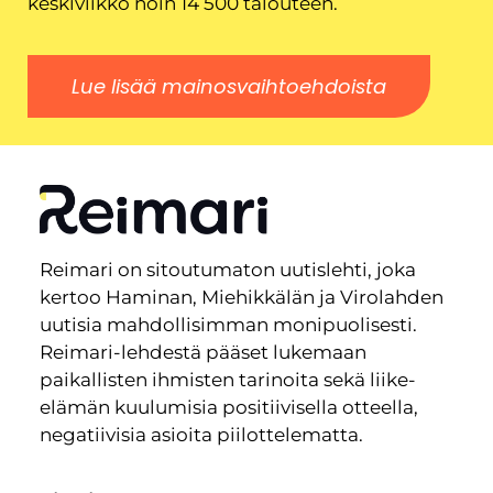
keskiviikko noin 14 500 talouteen.
Lue lisää mainosvaihtoehdoista
Reimari on sitoutumaton uutislehti, joka
kertoo Haminan, Miehikkälän ja Virolahden
uutisia mahdollisimman monipuolisesti.
Reimari-lehdestä pääset lukemaan
paikallisten ihmisten tarinoita sekä liike-
elämän kuulumisia positiivisella otteella,
negatiivisia asioita piilottelematta.