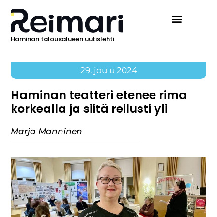
Haminan talousalueen uutislehti
29. joulu 2024
Haminan teatteri etenee rima
korkealla ja siitä reilusti yli
Marja Manninen