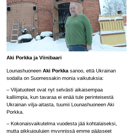
Aki Porkka ja Viinibaari
Lounashuoneen
Aki Porkka
sanoo, että Ukrainan
sodalla on Suomessakin monia vaikutuksia:
– Viljatuoteet ovat nyt selvästi aikaisempaa
kalliimpia, kun tavaraa ei enää tule perinteisestä
Ukrainan vilja-aitasta, tuumii Lounashuoneen Aki
Porkka.
– Kokonaisvaikutelma vuodesta jää kohtalaiseksi,
mutta pikkujoulujen myynnissä emme päässeet