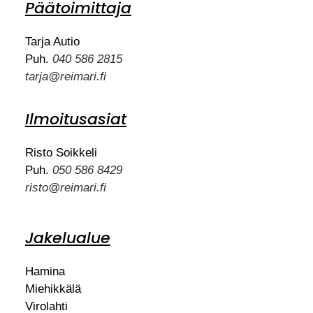
Päätoimittaja
Tarja Autio
Puh.
040 586 2815
tarja@reimari.fi
Ilmoitusasiat
Risto Soikkeli
Puh.
050 586 8429
risto@reimari.fi
Jakelualue
Hamina
Miehikkälä
Virolahti