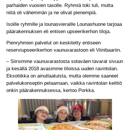
parhaiden vuosien tasolle. Ryhmiä toki tuli, mutta
niitä oli vähemmän ja ne olivat pienempiä.
Isoille ryhmille ja lounasvieraille Lounashuone tarjoaa
päärakennuksen eli entisen upseerikerhon tiloja.
Pienryhmien palvelut on keskitetty entiseen
reserviupseerikerhon vaunuvarastoon eli Viinibaariin.
– Siirsimme vaunuvarastosta sotaväen tavarat sivuun
ja kesällä 2018 avasimme tiloissa uuden ravintolan.
Eksotiikka on ainutlaatuista, mutta olemme saaneet
palvelukonseptin pelaamaan, vaikka ravintolan keittiö
onkin päärakennuksessa, kertoo Porkka.