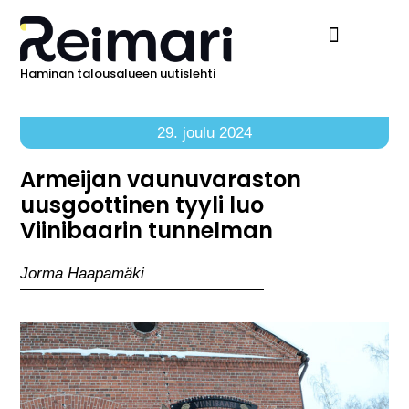
Haminan talousalueen uutislehti
Ilmoita Reimarissa
29. joulu 2024
Armeijan vaunuvaraston
uusgoottinen tyyli luo
Viinibaarin tunnelman
Jorma Haapamäki