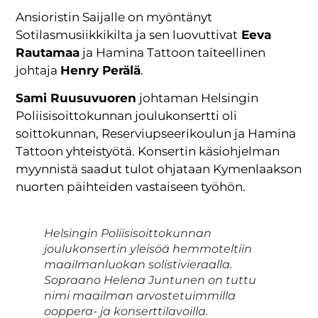
Ansioristin Saijalle on myöntänyt
Sotilasmusiikkikilta ja sen luovuttivat
Eeva
Rautamaa
ja Hamina Tattoon taiteellinen
johtaja
Henry Perälä
.
Sami Ruusuvuoren
johtaman Helsingin
Poliisisoittokunnan joulukonsertti oli
soittokunnan, Reserviupseerikoulun ja Hamina
Tattoon yhteistyötä. Konsertin käsiohjelman
myynnistä saadut tulot ohjataan Kymenlaakson
nuorten päihteiden vastaiseen työhön.
Helsingin Poliisisoittokunnan
joulukonsertin yleisöä hemmoteltiin
maailmanluokan solistivieraalla.
Sopraano Helena Juntunen on tuttu
nimi maailman arvostetuimmilla
ooppera- ja konserttilavoilla.