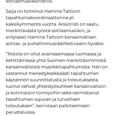
sotilasmusiikkiristillä.
Saija on toiminut Hamina Tattoon
tapahtumakoordinaattorina yli
kaksikymmentä vuotta. Ansioristi on saatu
merkittävästä työstä sotilasmusiikin, ja
erityisesti Hamina Tattoon kansainvälisen
sotilas- ja puhallinmusiikkifestivaalin hyväksi.
”Ristola on ollut avainasemassa luomassa ja
kehittämässä yhtä Suomen merkittävimmistä
kansainvälisistä musiikkitapahtumista. Hän on
vastannut menestyksekkäästi tapahtuman
käytännön suunnittelusta ja toteutuksesta,
luonut vahvat yhteistyösuhteet kansainvälisiin
ja kotimaisiin toimijoihin sekä varmistanut
tapahtuman sujuvan ja turvallisen
toteutuksen”, kerrotaan palkitsemisen
perusteluissa.