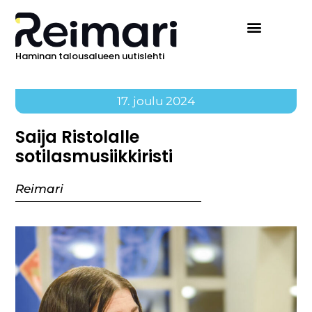
Haminan talousalueen uutislehti
Ilmoita Reimarissa
17. joulu 2024
Saija Ristolalle
sotilasmusiikkiristi
Reimari