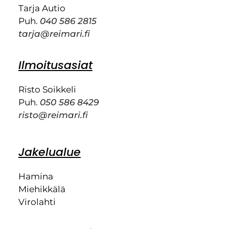
Tarja Autio
Puh.
040 586 2815
tarja@reimari.fi
Ilmoitusasiat
Risto Soikkeli
Puh.
050 586 8429
risto@reimari.fi
Jakelualue
Hamina
Miehikkälä
Virolahti