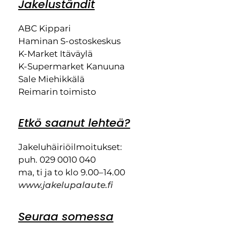
Jakeluständit
ABC Kippari
Haminan S-ostoskeskus
K-Market Itäväylä
K-Supermarket Kanuuna
Sale Miehikkälä
Reimarin toimisto
Etkö saanut lehteä?
Jakeluhäiriöilmoitukset:
puh. 029 0010 040
ma, ti ja to klo 9.00–14.00
www.jakelupalaute.fi
Seuraa somessa