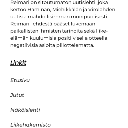
Reimari on sitoutumaton uutislehti, joka
kertoo Haminan, Miehikkälän ja Virolahden
uutisia mahdollisimman monipuolisesti.
Reimari-lehdestä pääset lukemaan
paikallisten ihmisten tarinoita sekä liike-
elämän kuulumisia positiivisella otteella,
negatiivisia asioita piilottelematta.
Linkit
Etusivu
Jutut
Näköislehti
Liikehakemisto