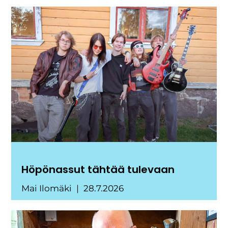
Höpönassut tähtää tulevaan
Mai Ilomäki
28.7.2026