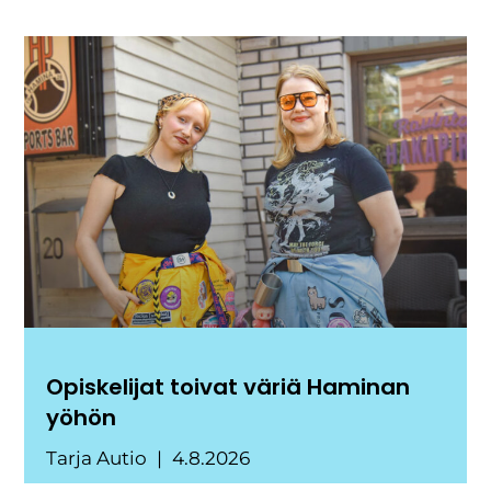
Opiskelijat toivat väriä Haminan
yöhön
Tarja Autio
4.8.2026