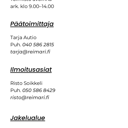
ark. klo 9.00–14.00
Päätoimittaja
Tarja Autio
Puh.
040 586 2815
tarja@reimari.fi
Ilmoitusasiat
Risto Soikkeli
Puh.
050 586 8429
risto@reimari.fi
Jakelualue