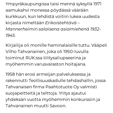
Ympyräkaupungissa taisi mennä syksyllä 1971
aamukahvi monessa pöydässä väärään
kurkkuun, kun lehdistä voitiin lukea uudesta
kirjasta nimeltään
Erikoistehtävä –
Mannerheimin salaisena asiamiehenä 1932-
1945.
Kirjailija oli monille haminalaisille tuttu. Vääpeli
Vilho Tahvanainen, joka oli 1950-luvulla
toiminut RUK:ssa tilitysaliupseerina ja
myöhemmin varusvaraston hoitajana.
1958 hän erosi armeijan palveluksessa ja
rakennutti Teollisuuskadulle tehdashallin, jossa
Tahvanaisen firma Paahtotuote Oy valmisti
suojapeitteitä ja telttoja. Yritys ajautui
yhdeksän vuotta myöhemmin konkurssiin ja
Tahvanainen muutti Savoon.