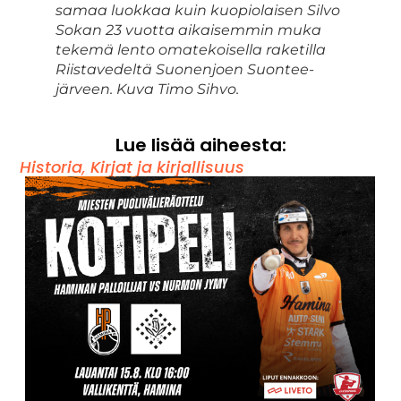
samaa luokkaa kuin kuopiolaisen Silvo
Sokan 23 vuotta aikaisemmin muka
tekemä lento omatekoisella raketilla
Riistavedeltä Suonenjoen Suontee-
järveen. Kuva Timo Sihvo.
Lue lisää aiheesta:
Historia
,
Kirjat ja kirjallisuus