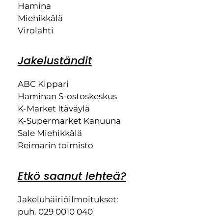
Hamina
Miehikkälä
Virolahti
Jakeluständit
ABC Kippari
Haminan S-ostoskeskus
K-Market Itäväylä
K-Supermarket Kanuuna
Sale Miehikkälä
Reimarin toimisto
Etkö saanut lehteä?
Jakeluhäiriöilmoitukset:
puh. 029 0010 040