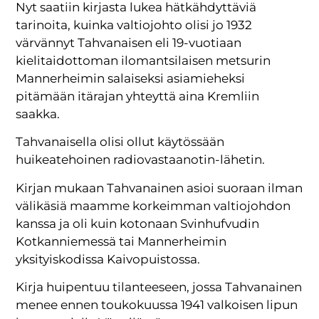
Nyt saatiin kirjasta lukea hätkähdyttäviä
tarinoita, kuinka valtiojohto olisi jo 1932
värvännyt Tahvanaisen eli 19-vuotiaan
kielitaidottoman ilomantsilaisen metsurin
Mannerheimin salaiseksi asiamieheksi
pitämään itärajan yhteyttä aina Kremliin
saakka.
Tahvanaisella olisi ollut käytössään
huikeatehoinen radiovastaanotin-lähetin.
Kirjan mukaan Tahvanainen asioi suoraan ilman
välikäsiä maamme korkeimman valtiojohdon
kanssa ja oli kuin kotonaan Svinhufvudin
Kotkanniemessä tai Mannerheimin
yksityiskodissa Kaivopuistossa.
Kirja huipentuu tilanteeseen, jossa Tahvanainen
menee ennen toukokuussa 1941 valkoisen lipun