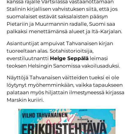
kanssa rajalle Värtsilässä vastaanottamaan
Stalinin kirjallisen vahvistuksen siitä, että jos
suomalaiset estävät saksalaisten pääsyn
Pietariin ja Muurmannin radalle, Suomi saa
palkaksi menettämänsä alueet ja Itä-Karjalan.
Asiantuntijat ampuivat Tahvanaisen kirjan
tuoreeltaan alas. Sotahistorioitsija,
everstiluutnantti
Helge Seppälä
leimasi
teoksen Helsingin Sanomissa vakoilusaduksi.
Näyttöjä Tahvanaisen väitteiden tueksi ei ole
löytynyt myöhemminkään, vaikka tapaukseen
palataan myös hiljattain ilmestyneessä kirjassa
Marskin kuriiri.