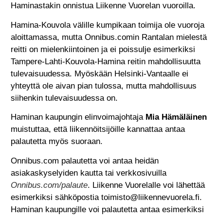
Haminastakin onnistua Liikenne Vuorelan vuoroilla.
Hamina-Kouvola välille kumpikaan toimija ole vuoroja
aloittamassa, mutta Onnibus.comin Rantalan mielestä
reitti on mielenkiintoinen ja ei poissulje esimerkiksi
Tampere-Lahti-Kouvola-Hamina reitin mahdollisuutta
tulevaisuudessa. Myöskään Helsinki-Vantaalle ei
yhteyttä ole aivan pian tulossa, mutta mahdollisuus
siihenkin tulevaisuudessa on.
Haminan kaupungin elinvoimajohtaja
Mia Hämäläinen
muistuttaa, että liikennöitsijöille kannattaa antaa
palautetta myös suoraan.
Onnibus.com palautetta voi antaa heidän
asiakaskyselyiden kautta tai verkkosivuilla
Onnibus.com/palaute
. Liikenne Vuorelalle voi lähettää
esimerkiksi sähköpostia toimisto@liikennevuorela.fi.
Haminan kaupungille voi palautetta antaa esimerkiksi