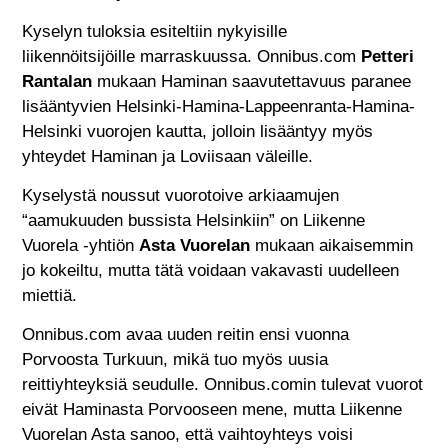
Kyselyn tuloksia esiteltiin nykyisille
liikennöitsijöille marraskuussa. Onnibus.com
Petteri
Rantalan
mukaan Haminan saavutettavuus paranee
lisääntyvien Helsinki-Hamina-Lappeenranta-Hamina-
Helsinki vuorojen kautta, jolloin lisääntyy myös
yhteydet Haminan ja Loviisaan väleille.
Kyselystä noussut vuorotoive arkiaamujen
“aamukuuden bussista Helsinkiin” on Liikenne
Vuorela -yhtiön
Asta Vuorelan
mukaan aikaisemmin
jo kokeiltu, mutta tätä voidaan vakavasti uudelleen
miettiä.
Onnibus.com avaa uuden reitin ensi vuonna
Porvoosta Turkuun, mikä tuo myös uusia
reittiyhteyksiä seudulle. Onnibus.comin tulevat vuorot
eivät Haminasta Porvooseen mene, mutta Liikenne
Vuorelan Asta sanoo, että vaihtoyhteys voisi