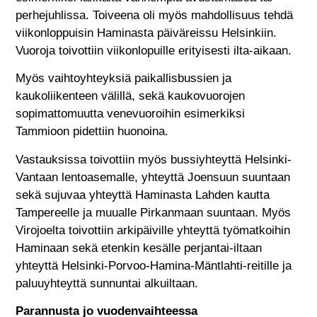
perhejuhlissa. Toiveena oli myös mahdollisuus tehdä
viikonloppuisin Haminasta päiväreissu Helsinkiin.
Vuoroja toivottiin viikonlopuille erityisesti ilta-aikaan.
Myös vaihtoyhteyksiä paikallisbussien ja
kaukoliikenteen välillä, sekä kaukovuorojen
sopimattomuutta venevuoroihin esimerkiksi
Tammioon pidettiin huonoina.
Vastauksissa toivottiin myös bussiyhteyttä Helsinki-
Vantaan lentoasemalle, yhteyttä Joensuun suuntaan
sekä sujuvaa yhteyttä Haminasta Lahden kautta
Tampereelle ja muualle Pirkanmaan suuntaan. Myös
Virojoelta toivottiin arkipäiville yhteyttä työmatkoihin
Haminaan sekä etenkin kesälle perjantai-iltaan
yhteyttä Helsinki-Porvoo-Hamina-Mäntlahti-reitille ja
paluuyhteyttä sunnuntai alkuiltaan.
Parannusta jo vuodenvaihteessa