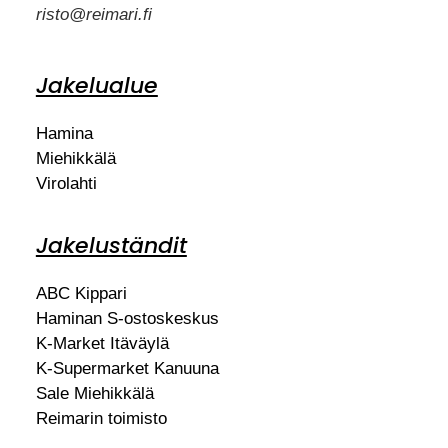
risto@reimari.fi
Jakelualue
Hamina
Miehikkälä
Virolahti
Jakeluständit
ABC Kippari
Haminan S-ostoskeskus
K-Market Itäväylä
K-Supermarket Kanuuna
Sale Miehikkälä
Reimarin toimisto