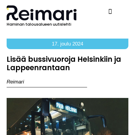
Haminan talousalueen uutislehti
Ilmoita Reimarissa
17. joulu 2024
Lisää bussivuoroja Helsinkiin ja
Lappeenrantaan
Reimari