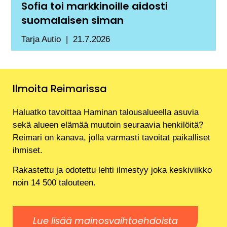
Sofia toi markkinoille aidosti
suomalaisen siman
Tarja Autio
21.7.2026
Ilmoita Reimarissa
Haluatko tavoittaa Haminan talousalueella asuvia
sekä alueen elämää muutoin seuraavia henkilöitä?
Reimari on kanava, jolla varmasti tavoitat paikalliset
ihmiset.
Rakastettu ja odotettu lehti ilmestyy joka keskiviikko
noin 14 500 talouteen.
Lue lisää mainosvaihtoehdoista