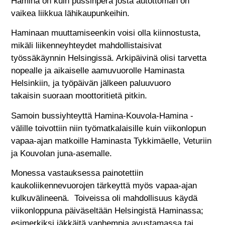
Hamina on kuin pussinperä josta autottoman on
vaikea liikkua lähikaupunkeihin.
Haminaan muuttamiseenkin voisi olla kiinnostusta,
mikäli liikenneyhteydet mahdollistaisivat
työssäkäynnin Helsingissä. Arkipäivinä olisi tarvetta
nopealle ja aikaiselle aamuvuorolle Haminasta
Helsinkiin, ja työpäivän jälkeen paluuvuoro
takaisin suoraan moottoritietä pitkin.
Samoin bussiyhteyttä Hamina-Kouvola-Hamina -
välille toivottiin niin työmatkalaisille kuin viikonlopun
vapaa-ajan matkoille Haminasta Tykkimäelle, Veturiin
ja Kouvolan juna-asemalle.
Monessa vastauksessa painotettiin
kaukoliikennevuorojen tärkeyttä myös vapaa-ajan
kulkuvälineenä. Toiveissa oli mahdollisuus käydä
viikonloppuna päiväseltään Helsingistä Haminassa;
esimerkiksi iäkkäitä vanhempia avustamassa tai