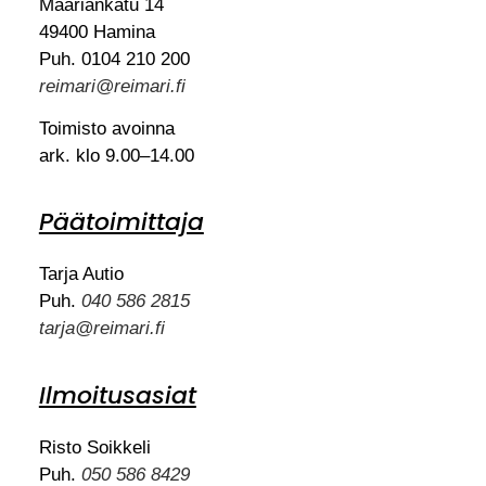
Maariankatu 14
49400 Hamina
Puh. 0104 210 200
reimari@reimari.fi
Toimisto avoinna
ark. klo 9.00–14.00
Päätoimittaja
Tarja Autio
Puh.
040 586 2815
tarja@reimari.fi
Ilmoitusasiat
Risto Soikkeli
Puh.
050 586 8429