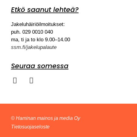
Etkö saanut lehteä?
Jakeluhäiriöilmoitukset:
puh. 029 0010 040
ma, ti ja to klo 9.00–14.00
ssm.fi/jakelupalaute
Seuraa somessa
©
Haminan mainos ja media Oy
Tietosuojaseloste