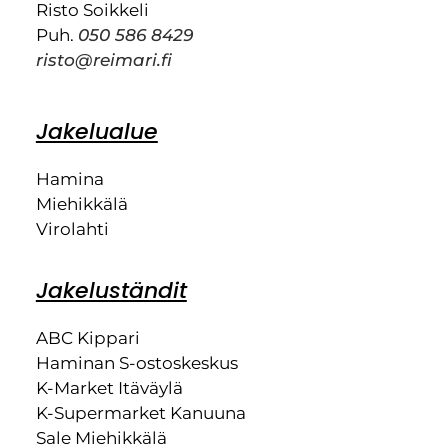
Risto Soikkeli
Puh.
050 586 8429
risto@reimari.fi
Jakelualue
Hamina
Miehikkälä
Virolahti
Jakeluständit
ABC Kippari
Haminan S-ostoskeskus
K-Market Itäväylä
K-Supermarket Kanuuna
Sale Miehikkälä