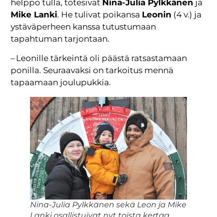
helppo tulla, totesivat
Nina-Julia Pylkkänen
ja
Mike Lanki
. He tulivat poikansa
Leonin
(4 v.) ja
ystäväperheen kanssa tutustumaan
tapahtuman tarjontaan.
– Leonille tärkeintä oli päästä ratsastamaan
ponilla. Seuraavaksi on tarkoitus mennä
tapaamaan joulupukkia.
Nina-Julia Pylkkänen sekä Leon ja Mike
Lanki osallistuivat nyt toista kertaa