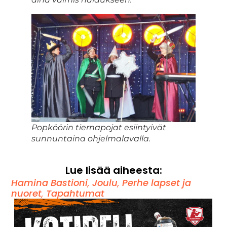
Popköörin tiernapojat esiintyivät
sunnuntaina ohjelmalavalla.
Lue lisää aiheesta:
Hamina Bastioni
,
Joulu
,
Perhe lapset ja
nuoret
,
Tapahtumat