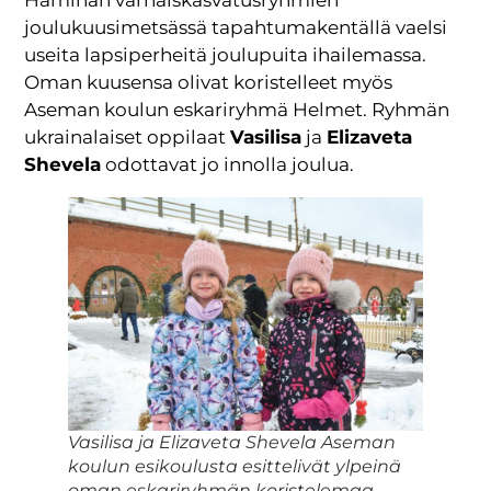
Haminan varhaiskasvatusryhmien
joulukuusimetsässä tapahtumakentällä vaelsi
useita lapsiperheitä joulupuita ihailemassa.
Oman kuusensa olivat koristelleet myös
Aseman koulun eskariryhmä Helmet. Ryhmän
ukrainalaiset oppilaat
Vasilisa
ja
Elizaveta
Shevela
odottavat jo innolla joulua.
Vasilisa ja Elizaveta Shevela Aseman
koulun esikoulusta esittelivät ylpeinä
oman eskariryhmän koristelemaa