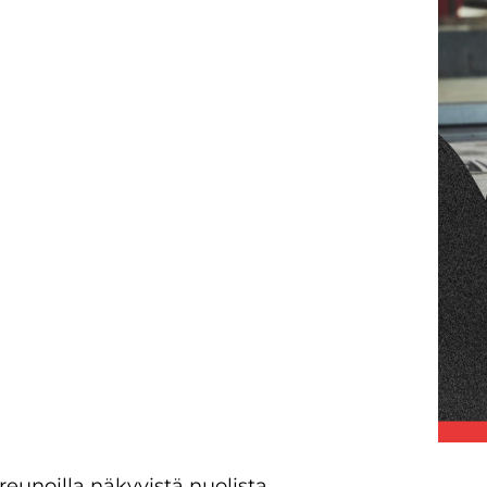
reunoilla näkyvistä nuolista