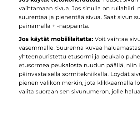
vaihtamaan sivua. Jos sinulla on rullahiiri, 
suurentaa ja pienentää sivua. Saat sivun 
painamalla + -näppäintä.
Jos käytät mobiililaitetta:
Voit vaihtaa sivu
vasemmalle. Suurenna kuvaa haluamastasi
yhteenpuristettu etusormi ja peukalo puhe
etusormea peukalosta ruudun päällä, niin
päinvastaisella sormitekniikalla. Löydät s
pienen valikon merkin, jota klikkaamalla lö
valita suoraan sen sivunumeron, jolle halua