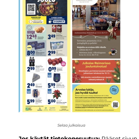
Selaa julkaisua
Jos käytät tietokoneruutua:
Pääset sivun 