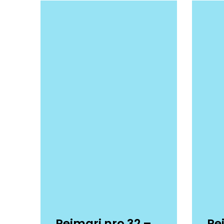
Reimari nro 32 –
Re