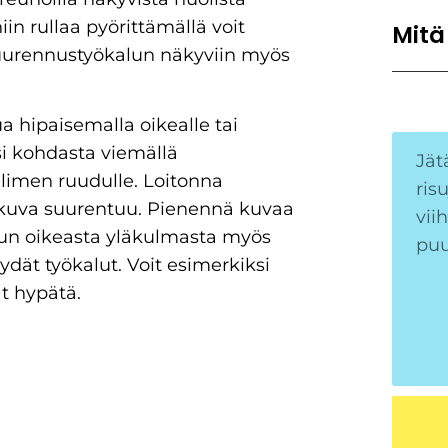
niin rullaa pyörittämällä voit
Mitä
suurennustyökalun näkyviin myös
a hipaisemalla oikealle tai
 kohdasta viemällä
limen ruudulle. Loitonna
 kuva suurentuu. Pienennä kuvaa
ivun oikeasta yläkulmasta myös
ydät työkalut. Voit esimerkiksi
t hypätä.