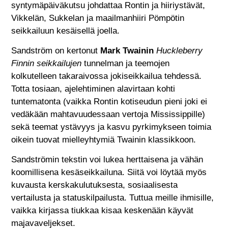
syntymäpäiväkutsu johdattaa Rontin ja hiiriystävät,
Vikkelän, Sukkelan ja maailmanhiiri Pömpötin
seikkailuun kesäisellä joella.
Sandström on kertonut
Mark Twainin
Huckleberry
Finnin seikkailujen
tunnelman ja teemojen
kolkutelleen takaraivossa jokiseikkailua tehdessä.
Totta tosiaan, ajelehtiminen alavirtaan kohti
tuntematonta (vaikka Rontin kotiseudun pieni joki ei
vedäkään mahtavuudessaan vertoja Mississippille)
sekä teemat ystävyys ja kasvu pyrkimykseen toimia
oikein tuovat mielleyhtymiä Twainin klassikkoon.
Sandströmin tekstin voi lukea herttaisena ja vähän
koomillisena kesäseikkailuna. Siitä voi löytää myös
kuvausta kerskakulutuksesta, sosiaalisesta
vertailusta ja statuskilpailusta. Tuttua meille ihmisille,
vaikka kirjassa tiukkaa kisaa keskenään käyvät
majavaveljekset.