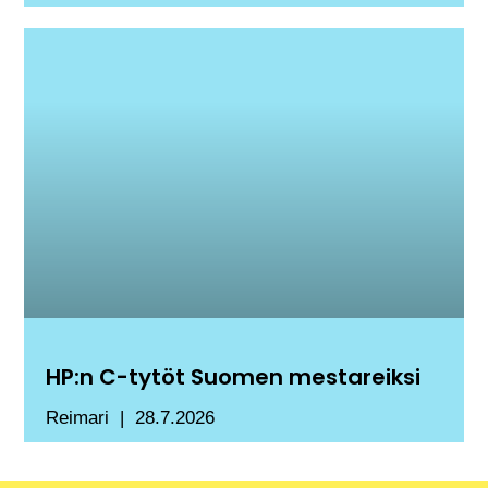
HP:n C-tytöt Suomen mestareiksi
Reimari
28.7.2026