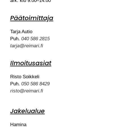
ark. klo 9.00–14.00
Päätoimittaja
Tarja Autio
Puh.
040 586 2815
tarja@reimari.fi
Ilmoitusasiat
Risto Soikkeli
Puh.
050 586 8429
risto@reimari.fi
Jakelualue
Hamina