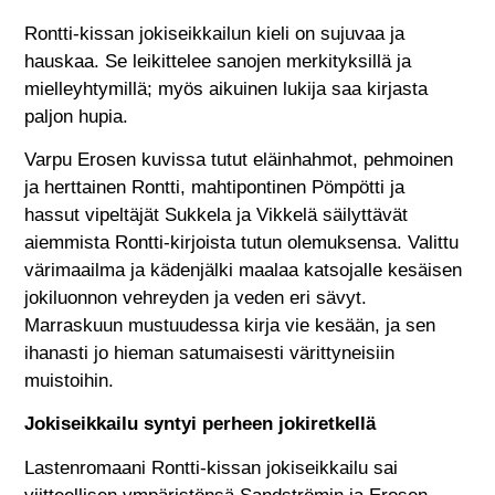
Rontti-kissan jokiseikkailun kieli on sujuvaa ja
hauskaa. Se leikittelee sanojen merkityksillä ja
mielleyhtymillä; myös aikuinen lukija saa kirjasta
paljon hupia.
Varpu Erosen kuvissa tutut eläinhahmot, pehmoinen
ja herttainen Rontti, mahtipontinen Pömpötti ja
hassut vipeltäjät Sukkela ja Vikkelä säilyttävät
aiemmista Rontti-kirjoista tutun olemuksensa. Valittu
värimaailma ja kädenjälki maalaa katsojalle kesäisen
jokiluonnon vehreyden ja veden eri sävyt.
Marraskuun mustuudessa kirja vie kesään, ja sen
ihanasti jo hieman satumaisesti värittyneisiin
muistoihin.
Jokiseikkailu syntyi perheen jokiretkellä
Lastenromaani Rontti-kissan jokiseikkailu sai