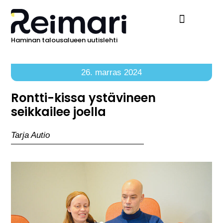
Haminan talousalueen uutislehti
Ilmoita Reimarissa
26. marras 2024
Rontti-kissa ystävineen
seikkailee joella
Tarja Autio