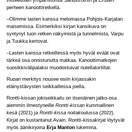
viitteellisen ympäristönsä Sandströmin ja Erosen
perheen kanoottiretkellä.
–Olimme lasten kanssa melomassa Pohjois-Karjalan
maisemissa. Esimerkiksi kirjan kansikuva on
syntynyt tuon retken näkymistä ja tunnelmista, Varpu
ja Tuukka kertovat.
–Lasten kanssa retkeillessä myös hyvät eväät ovat
tärkeä osa onnistunutta matkaa. Kanoottimatkojen
suosikkivälipalaksi muodostuivat nutellatortillat.
Ruoan merkitys nousee esiin kirjassakin
eläinystävysten seikkaillessa joella.
Rontti-kissan jokiseikkailu on itsenäinen jatko-osa
aiemmin ilmestyneille
Rontti-kissan kummallinen
kesä
(2021) ja
Rontti-kissa noitakoulussa
(2022).
Kirjat on kustantanut Avain. Rontti-kissakirjat löytyvät
myös äänikirjoina
Erja Manton
lukemina.