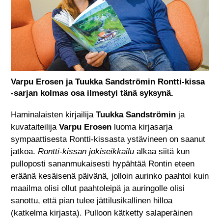
Varpu Erosen ja Tuukka Sandströmin Rontti-kissa
-sarjan kolmas osa ilmestyi tänä syksynä.
Haminalaisten kirjailija
Tuukka Sandströmin
ja
kuvataiteilija
Varpu Erosen
luoma kirjasarja
sympaattisesta Rontti-kissasta ystävineen on saanut
jatkoa.
Rontti-kissan jokiseikkailu
alkaa siitä kun
pulloposti sananmukaisesti hypähtää Rontin eteen
eräänä kesäisenä päivänä, jolloin aurinko paahtoi kuin
maailma olisi ollut paahtoleipä ja auringolle olisi
sanottu, että pian tulee jättilusikallinen hilloa
(katkelma kirjasta). Pulloon kätketty salaperäinen