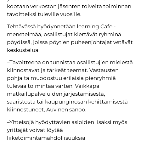
kootaan verkoston jäsenten toiveita toiminnan
tavoitteiksi tuleville vuosille.
Tehtävässä hyödynnetään learning Cafe -
menetelmää, osallistujat kiertävät ryhminä
pöydissä, joissa pöytien puheenjohtajat vetävät
keskustelua.
–Tavoitteena on tunnistaa osallistujien mielestä
kiinnostavat ja tärkeät teemat. Vastausten
pohjalta muodostuu erilaisia pienryhmiä
tulevaa toimintaa varten. Vaikkapa
matkailupalveluiden järjestämisestä,
saaristosta tai kaupunginosan kehittämisestä
kiinnostuneet, Auvinen sanoo.
–Yhteisöjä hyödyttävien asioiden lisäksi myös
yrittäjät voivat löytää
liiketoimintamahdollisuuksia