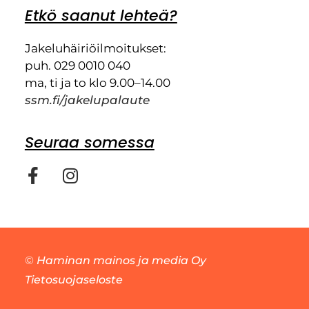
Etkö saanut lehteä?
Jakeluhäiriöilmoitukset:
puh. 029 0010 040
ma, ti ja to klo 9.00–14.00
ssm.fi/jakelupalaute
Seuraa somessa
©
Haminan mainos ja media Oy
Tietosuojaseloste