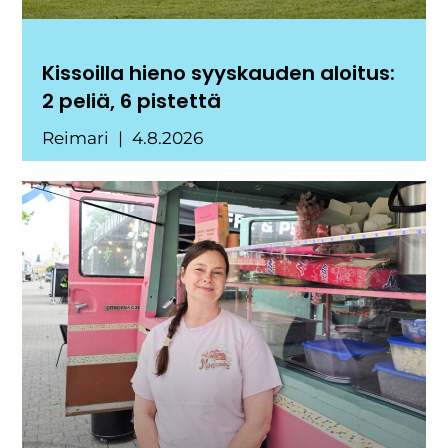
Kissoilla hieno syyskauden aloitus:
2 peliä, 6 pistettä
Reimari
4.8.2026