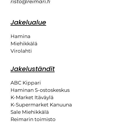
risto@reimari.fi
Jakelualue
Hamina
Miehikkälä
Virolahti
Jakeluständit
ABC Kippari
Haminan S-ostoskeskus
K-Market Itäväylä
K-Supermarket Kanuuna
Sale Miehikkälä
Reimarin toimisto