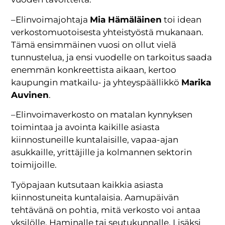
–Elinvoimajohtaja
Mia Hämäläinen
toi idean
verkostomuotoisesta yhteistyöstä mukanaan.
Tämä ensimmäinen vuosi on ollut vielä
tunnustelua, ja ensi vuodelle on tarkoitus saada
enemmän konkreettista aikaan, kertoo
kaupungin matkailu- ja yhteyspäällikkö
Marika
Auvinen
.
–Elinvoimaverkosto on matalan kynnyksen
toimintaa ja avointa kaikille asiasta
kiinnostuneille kuntalaisille, vapaa-ajan
asukkaille, yrittäjille ja kolmannen sektorin
toimijoille.
Työpajaan kutsutaan kaikkia asiasta
kiinnostuneita kuntalaisia. Aamupäivän
tehtävänä on pohtia, mitä verkosto voi antaa
yksilölle, Haminalle tai seutukunnalle. Lisäksi