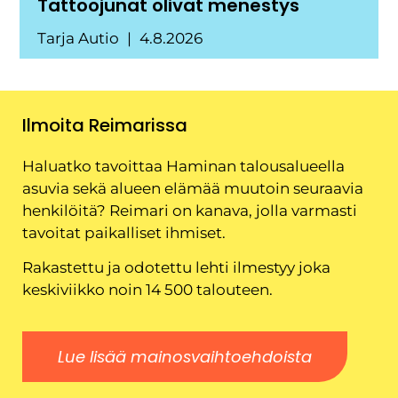
Tattoojunat olivat menestys
Tarja Autio
4.8.2026
Ilmoita Reimarissa
Haluatko tavoittaa Haminan talousalueella
asuvia sekä alueen elämää muutoin seuraavia
henkilöitä? Reimari on kanava, jolla varmasti
tavoitat paikalliset ihmiset.
Rakastettu ja odotettu lehti ilmestyy joka
keskiviikko noin 14 500 talouteen.
Lue lisää mainosvaihtoehdoista