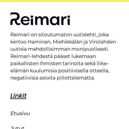
Reimari on sitoutumaton uutislehti, joka
kertoo Haminan, Miehikkälän ja Virolahden
uutisia mahdollisimman monipuolisesti.
Reimari-lehdestä pääset lukemaan
paikallisten ihmisten tarinoita sekä liike-
elämän kuulumisia positiivisella otteella,
negatiivisia asioita piilottelematta.
Linkit
Etusivu
Jutut