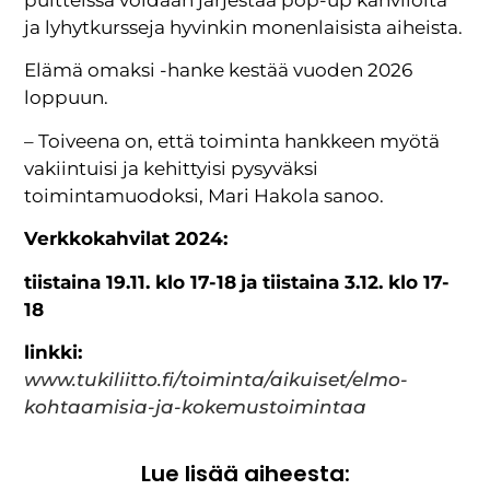
puitteissa voidaan järjestää pop-up kahviloita
ja lyhytkursseja hyvinkin monenlaisista aiheista.
Elämä omaksi -hanke kestää vuoden 2026
loppuun.
– Toiveena on, että toiminta hankkeen myötä
vakiintuisi ja kehittyisi pysyväksi
toimintamuodoksi, Mari Hakola sanoo.
Verkkokahvilat 2024:
tiistaina 19.11. klo 17-18
ja tiistaina 3.12. klo 17-
18
linkki:
www.tukiliitto.fi/toiminta/aikuiset/elmo-
kohtaamisia-ja-kokemustoimintaa
Lue lisää aiheesta: