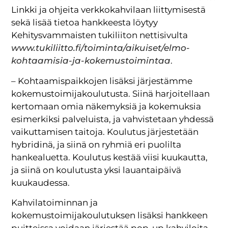
Linkki ja ohjeita verkkokahvilaan liittymisestä
sekä lisää tietoa hankkeesta löytyy
Kehitysvammaisten tukiliiton nettisivulta
www.tukiliitto.fi/toiminta/aikuiset/elmo-
kohtaamisia-ja-kokemustoimintaa
.
– Kohtaamispaikkojen lisäksi järjestämme
kokemustoimijakoulutusta. Siinä harjoitellaan
kertomaan omia näkemyksiä ja kokemuksia
esimerkiksi palveluista, ja vahvistetaan yhdessä
vaikuttamisen taitoja. Koulutus järjestetään
hybridinä, ja siinä on ryhmiä eri puolilta
hankealuetta. Koulutus kestää viisi kuukautta,
ja siinä on koulutusta yksi lauantaipäivä
kuukaudessa.
Kahvilatoiminnan ja
kokemustoimijakoulutuksen lisäksi hankkeen