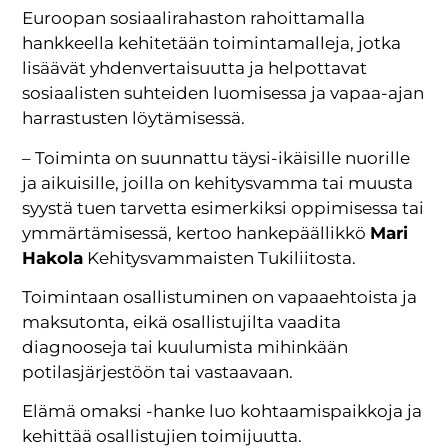
Euroopan sosiaalirahaston rahoittamalla
hankkeella kehitetään toimintamalleja, jotka
lisäävät yhdenvertaisuutta ja helpottavat
sosiaalisten suhteiden luomisessa ja vapaa-ajan
harrastusten löytämisessä.
– Toiminta on suunnattu täysi-ikäisille nuorille
ja aikuisille, joilla on kehitysvamma tai muusta
syystä tuen tarvetta esimerkiksi oppimisessa tai
ymmärtämisessä, kertoo hankepäällikkö
Mari
Hakola
Kehitysvammaisten Tukiliitosta.
Toimintaan osallistuminen on vapaaehtoista ja
maksutonta, eikä osallistujilta vaadita
diagnooseja tai kuulumista mihinkään
potilasjärjestöön tai vastaavaan.
Elämä omaksi -hanke luo kohtaamispaikkoja ja
kehittää osallistujien toimijuutta.