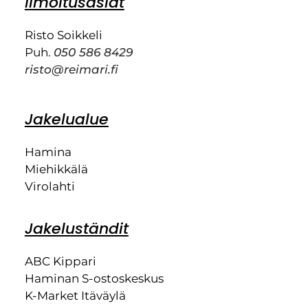
Ilmoitusasiat
Risto Soikkeli
Puh.
050 586 8429
risto@reimari.fi
Jakelualue
Hamina
Miehikkälä
Virolahti
Jakeluständit
ABC Kippari
Haminan S-ostoskeskus
K-Market Itäväylä