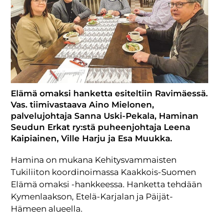
Elämä omaksi hanketta esiteltiin Ravimäessä.
Vas. tiimivastaava Aino Mielonen,
palvelujohtaja Sanna Uski-Pekala, Haminan
Seudun Erkat ry:stä puheenjohtaja Leena
Kaipiainen, Ville Harju ja Esa Muukka.
Hamina on mukana Kehitysvammaisten
Tukiliiton koordinoimassa Kaakkois-Suomen
Elämä omaksi -hankkeessa. Hanketta tehdään
Kymenlaakson, Etelä-Karjalan ja Päijät-
Hämeen alueella.