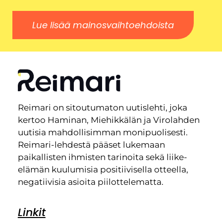
Lue lisää mainosvaihtoehdoista
Reimari on sitoutumaton uutislehti, joka
kertoo Haminan, Miehikkälän ja Virolahden
uutisia mahdollisimman monipuolisesti.
Reimari-lehdestä pääset lukemaan
paikallisten ihmisten tarinoita sekä liike-
elämän kuulumisia positiivisella otteella,
negatiivisia asioita piilottelematta.
Linkit