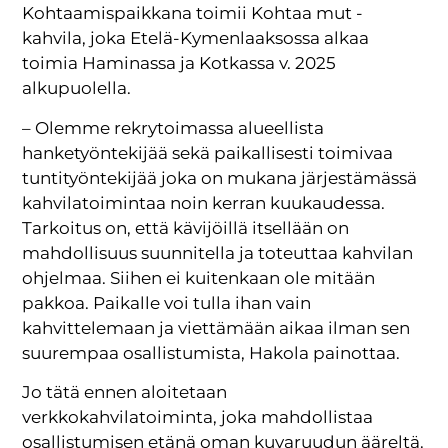
Kohtaamispaikkana toimii Kohtaa mut -
kahvila, joka Etelä-Kymenlaaksossa alkaa
toimia Haminassa ja Kotkassa v. 2025
alkupuolella.
– Olemme rekrytoimassa alueellista
hanketyöntekijää sekä paikallisesti toimivaa
tuntityöntekijää joka on mukana järjestämässä
kahvilatoimintaa noin kerran kuukaudessa.
Tarkoitus on, että kävijöillä itsellään on
mahdollisuus suunnitella ja toteuttaa kahvilan
ohjelmaa. Siihen ei kuitenkaan ole mitään
pakkoa. Paikalle voi tulla ihan vain
kahvittelemaan ja viettämään aikaa ilman sen
suurempaa osallistumista, Hakola painottaa.
Jo tätä ennen aloitetaan
verkkokahvilatoiminta, joka mahdollistaa
osallistumisen etänä oman kuvaruudun ääreltä.