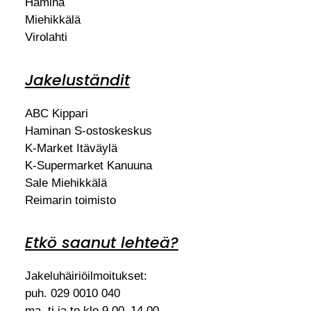
Hamina
Miehikkälä
Virolahti
Jakeluständit
ABC Kippari
Haminan S-ostoskeskus
K-Market Itäväylä
K-Supermarket Kanuuna
Sale Miehikkälä
Reimarin toimisto
Etkö saanut lehteä?
Jakeluhäiriöilmoitukset:
puh. 029 0010 040
ma, ti ja to klo 9.00–14.00