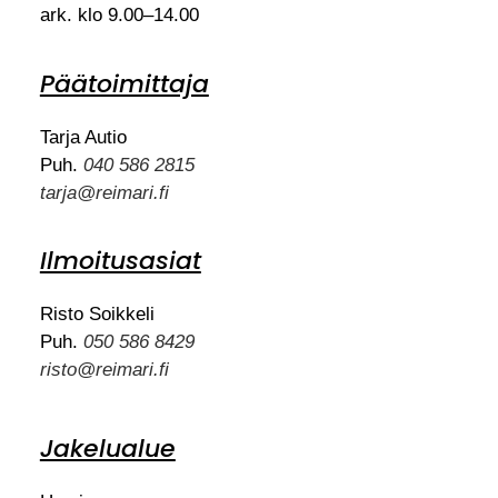
ark. klo 9.00–14.00
Päätoimittaja
Tarja Autio
Puh.
040 586 2815
tarja@reimari.fi
Ilmoitusasiat
Risto Soikkeli
Puh.
050 586 8429
risto@reimari.fi
Jakelualue