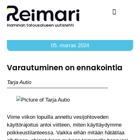
Haminan talousalueen uutislehti
Ilmoita Reimarissa
05. marras 2024
Varautuminen on ennakointia
Tarja Autio
Viime viikon lopuilla annettu vesijohtoveden
käyttörajoitus antoi viitteen, miten käyttäydymme
poikkeustilanteessa. Vaikka eihän mitään hätätilaa