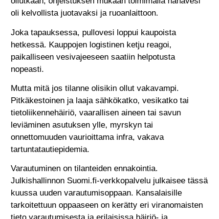
ollutkaan, ohjeistuksen mukaan toimimalla hanavesi
oli kelvollista juotavaksi ja ruoanlaittoon.
Joka tapauksessa, pullovesi loppui kaupoista
hetkessä. Kauppojen logistinen ketju reagoi,
paikalliseen vesivajeeseen saatiin helpotusta
nopeasti.
Mutta mitä jos tilanne olisikin ollut vakavampi.
Pitkäkestoinen ja laaja sähkökatko, vesikatko tai
tietoliikennehäiriö, vaarallisen aineen tai savun
leviäminen asutuksen ylle, myrskyn tai
onnettomuuden vaurioittama infra, vakava
tartuntatautiepidemia.
Varautuminen on tilanteiden ennakointia.
Julkishallinnon Suomi.fi-verkkopalvelu julkaisee tässä
kuussa uuden varautumisoppaan. Kansalaisille
tarkoitettuun oppaaseen on kerätty eri viranomaisten
tieto varautumisesta ja erilaisissa häiriö- ja