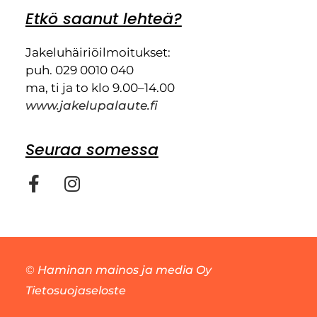
Etkö saanut lehteä?
Jakeluhäiriöilmoitukset:
puh. 029 0010 040
ma, ti ja to klo 9.00–14.00
www.jakelupalaute.fi
Seuraa somessa
©
Haminan mainos ja media Oy
Tietosuojaseloste