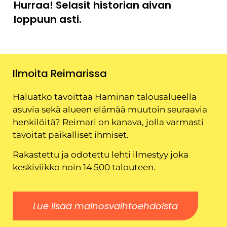
Hurraa! Selasit historian aivan
loppuun asti.
Ilmoita Reimarissa
Haluatko tavoittaa Haminan talousalueella
asuvia sekä alueen elämää muutoin seuraavia
henkilöitä? Reimari on kanava, jolla varmasti
tavoitat paikalliset ihmiset.
Rakastettu ja odotettu lehti ilmestyy joka
keskiviikko noin 14 500 talouteen.
Lue lisää mainosvaihtoehdoista