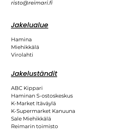
risto@reimari.fi
Jakelualue
Hamina
Miehikkälä
Virolahti
Jakeluständit
ABC Kippari
Haminan S-ostoskeskus
K-Market Itäväylä
K-Supermarket Kanuuna
Sale Miehikkälä
Reimarin toimisto