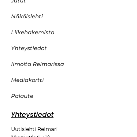
Jutut
Näköislehti
Liikehakemisto
Yhteystiedot
Ilmoita Reimarissa
Mediakortti
Palaute
Yhteystiedot
Uutislehti Reimari
Maariankatu 14