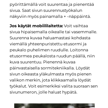
pyörittämällä voit suurentaa ja pienentää
sivua. Saat sivun suurennustyökalun
näkyviin myös painamalla + -näppäintä.
Jos käytät mobiililaitetta:
Voit vaihtaa
sivua hipaisemalla oikealle tai vasemmalle.
Suurenna kuvaa haluamastasi kohdasta
viemällä yhteenpuristettu etusormi ja
peukalo puhelimen ruudulle. Loitonna
etusormea peukalosta ruudun päällä, niin
kuva suurentuu. Pienennä kuvaa
päinvastaisella sormitekniikalla. Löydät
sivun oikeasta yläkulmasta myös pienen
valikon merkin, jota klikkaamalla löydät
työkalut. Voit esimerkiksi valita suoraan sen
sivunumeron, jolle haluat hypätä.