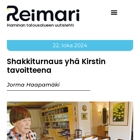
Haminan talousalueen uutislehti
Ilmoita Reimarissa
22. loka 2024
Shakkiturnaus yhä Kirstin
tavoitteena
Jorma Haapamäki