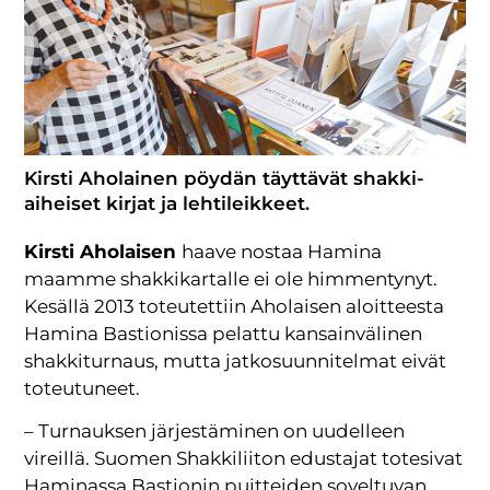
Kirsti Aholainen pöydän täyttävät shakki-
aiheiset kirjat ja lehtileikkeet.
Kirsti Aholaisen
haave nostaa Hamina
maamme shakkikartalle ei ole himmentynyt.
Kesällä 2013 toteutettiin Aholaisen aloitteesta
Hamina Bastionissa pelattu kansainvälinen
shakkiturnaus, mutta jatkosuunnitelmat eivät
toteutuneet.
– Turnauksen järjestäminen on uudelleen
vireillä. Suomen Shakkiliiton edustajat totesivat
Haminassa Bastionin puitteiden soveltuvan