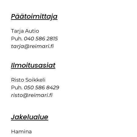
Päätoimittaja
Tarja Autio
Puh.
040 586 2815
tarja@reimari.fi
Ilmoitusasiat
Risto Soikkeli
Puh.
050 586 8429
risto@reimari.fi
Jakelualue
Hamina