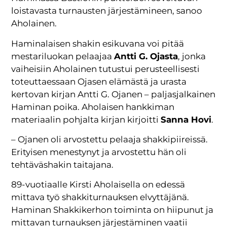
loistavasta turnausten järjestämineen, sanoo
Aholainen.
Haminalaisen shakin esikuvana voi pitää
mestariluokan pelaajaa
Antti G. Ojasta
, jonka
vaiheisiin Aholainen tutustui perusteellisesti
toteuttaessaan Ojasen elämästä ja urasta
kertovan kirjan Antti G. Ojanen – paljasjalkainen
Haminan poika. Aholaisen hankkiman
materiaalin pohjalta kirjan kirjoitti
Sanna Hovi
.
– Ojanen oli arvostettu pelaaja shakkipiireissä.
Erityisen menestynyt ja arvostettu hän oli
tehtäväshakin taitajana.
89-vuotiaalle Kirsti Aholaisella on edessä
mittava työ shakkiturnauksen elvyttäjänä.
Haminan Shakkikerhon toiminta on hiipunut ja
mittavan turnauksen järjestäminen vaatii