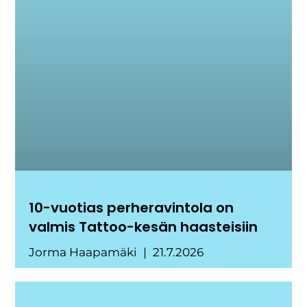
10-vuotias perheravintola on
valmis Tattoo-kesän haasteisiin
Jorma Haapamäki
21.7.2026