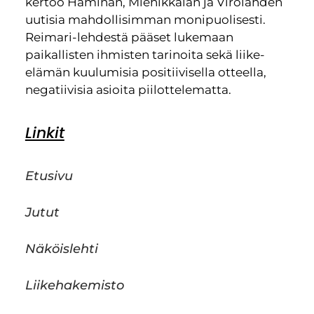
kertoo Haminan, Miehikkälän ja Virolahden
uutisia mahdollisimman monipuolisesti.
Reimari-lehdestä pääset lukemaan
paikallisten ihmisten tarinoita sekä liike-
elämän kuulumisia positiivisella otteella,
negatiivisia asioita piilottelematta.
Linkit
Etusivu
Jutut
Näköislehti
Liikehakemisto