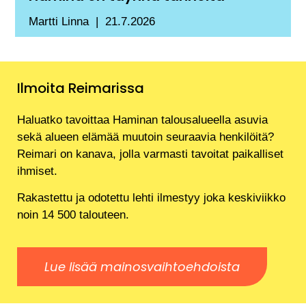
Martti Linna
21.7.2026
Ilmoita Reimarissa
Haluatko tavoittaa Haminan talousalueella asuvia
sekä alueen elämää muutoin seuraavia henkilöitä?
Reimari on kanava, jolla varmasti tavoitat paikalliset
ihmiset.
Rakastettu ja odotettu lehti ilmestyy joka keskiviikko
noin 14 500 talouteen.
Lue lisää mainosvaihtoehdoista