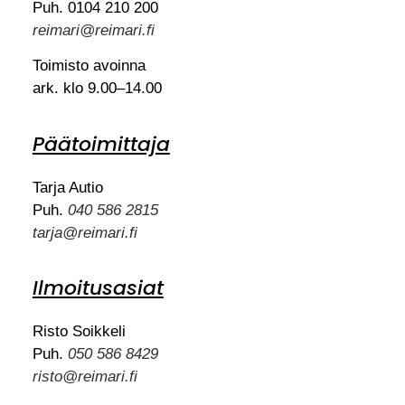
Puh. 0104 210 200
reimari@reimari.fi
Toimisto avoinna
ark. klo 9.00–14.00
Päätoimittaja
Tarja Autio
Puh.
040 586 2815
tarja@reimari.fi
Ilmoitusasiat
Risto Soikkeli
Puh.
050 586 8429
risto@reimari.fi