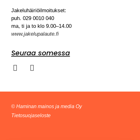
Jakeluhäiriöilmoitukset:
puh. 029 0010 040
ma, ti ja to klo 9.00–14.00
www.jakelupalaute.fi
Seuraa somessa
©
Haminan mainos ja media Oy
Tietosuojaseloste