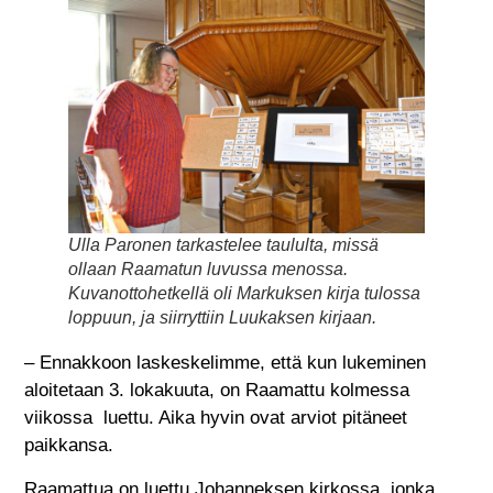
Ulla Paronen tarkastelee taululta, missä
ollaan Raamatun luvussa menossa.
Kuvanottohetkellä oli Markuksen kirja tulossa
loppuun, ja siirryttiin Luukaksen kirjaan.
– Ennakkoon laskeskelimme, että kun lukeminen
aloitetaan 3. lokakuuta, on Raamattu kolmessa
viikossa luettu. Aika hyvin ovat arviot pitäneet
paikkansa.
Raamattua on luettu Johanneksen kirkossa, jonka