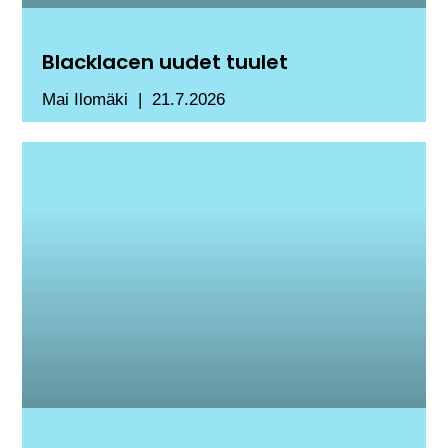
Blacklacen uudet tuulet
Mai Ilomäki
21.7.2026