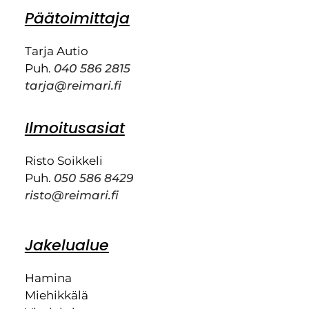
Päätoimittaja
Tarja Autio
Puh.
040 586 2815
tarja@reimari.fi
Ilmoitusasiat
Risto Soikkeli
Puh.
050 586 8429
risto@reimari.fi
Jakelualue
Hamina
Miehikkälä