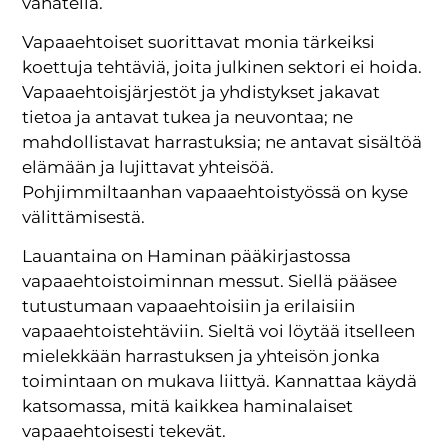
vähätellä.
Vapaaehtoiset suorittavat monia tärkeiksi
koettuja tehtäviä, joita julkinen sektori ei hoida.
Vapaaehtoisjärjestöt ja yhdistykset jakavat
tietoa ja antavat tukea ja neuvontaa; ne
mahdollistavat harrastuksia; ne antavat sisältöä
elämään ja lujittavat yhteisöä.
Pohjimmiltaanhan vapaaehtoistyössä on kyse
välittämisestä.
Lauantaina on Haminan pääkirjastossa
vapaaehtoistoiminnan messut. Siellä pääsee
tutustumaan vapaaehtoisiin ja erilaisiin
vapaaehtoistehtäviin. Sieltä voi löytää itselleen
mielekkään harrastuksen ja yhteisön jonka
toimintaan on mukava liittyä. Kannattaa käydä
katsomassa, mitä kaikkea haminalaiset
vapaaehtoisesti tekevät.