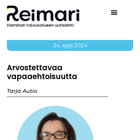
Haminan talousalueen uutislehti
24. syys 2024
Arvostettavaa
vapaaehtoisuutta
Tarja Autio