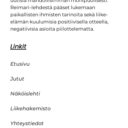
uutisia mahdollisimman monipuolisesti.
Reimari-lehdestä pääset lukemaan
paikallisten ihmisten tarinoita sekä liike-
elämän kuulumisia positiivisella otteella,
negatiivisia asioita piilottelematta.
Linkit
Etusivu
Jutut
Näköislehti
Liikehakemisto
Yhteystiedot