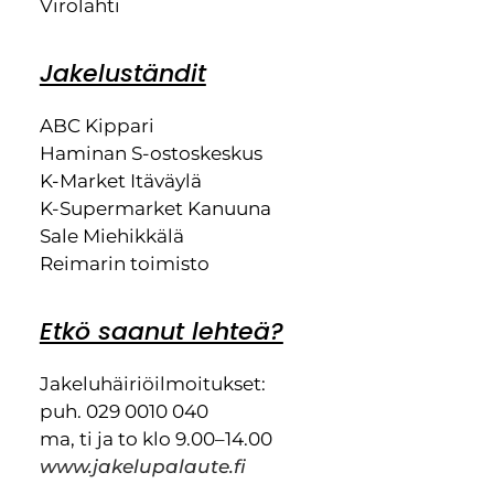
Virolahti
Jakeluständit
ABC Kippari
Haminan S-ostoskeskus
K-Market Itäväylä
K-Supermarket Kanuuna
Sale Miehikkälä
Reimarin toimisto
Etkö saanut lehteä?
Jakeluhäiriöilmoitukset:
puh. 029 0010 040
ma, ti ja to klo 9.00–14.00
www.jakelupalaute.fi