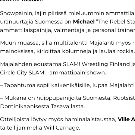
Showpainin, lajin piirissä mieluummin ammattilai
uranuurtajia Suomessa on
Michael
”The Rebel St
ammattilaispainija, valmentaja ja personal trainer
Muun muassa, sillä multitalentti Majalahti myös n
mainoksissa, kirjoittaa kolumneja ja laulaa rockia.
Majalahden edustama SLAM! Wrestling Finland järj
Circle City SLAM! -ammattipainishown.
– Tapahtuma sopii kaikenikäisille, lupaa Majalahti
– Mukana on huippupainijoita Suomesta, Ruotsista,
Dominikaanisesta Tasavallasta.
Ottelijoista löytyy myös haminalaistaustaa,
Ville 
taiteilijanimellä Will Carnage.