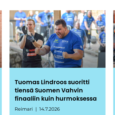
Tuomas Lindroos suoritti
tiensä Suomen Vahvin
finaaliin kuin hurmoksessa
Reimari
14.7.2026