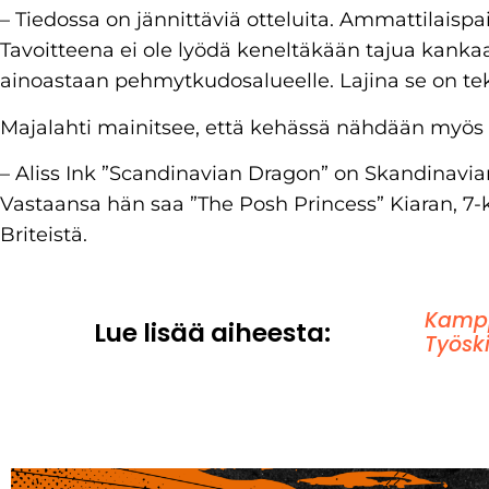
– Tiedossa on jännittäviä otteluita. Ammattilaispa
Tavoitteena ei ole lyödä keneltäkään tajua kanka
ainoastaan pehmytkudosalueelle. Lajina se on tek
Majalahti mainitsee, että kehässä nähdään myös k
– Aliss Ink ”Scandinavian Dragon” on Skandinavia
Vastaansa hän saa ”The Posh Princess” Kiaran, 7
Briteistä.
Kampp
Lue lisää aiheesta:
Työsk