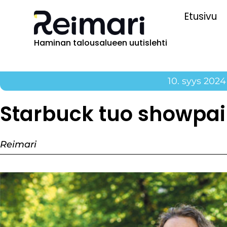
Etusivu
Haminan talousalueen uutislehti
10. syys 2024
Starbuck tuo showpa
Reimari