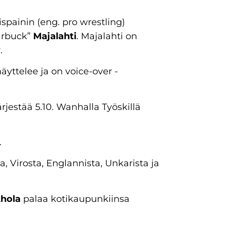
spainin (eng. pro wrestling)
arbuck”
Majalahti
. Majalahti on
.
äyttelee ja on voice-over -
estää 5.10. Wanhalla Työskillä
.
 Virosta, Englannista, Unkarista ja
Ahola
palaa kotikaupunkiinsa