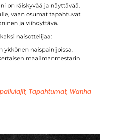
ini on räiskyvää ja näyttävää.
alle, vaan osumat tapahtuvat
ninen ja viihdyttävä.
aksi naisottelijaa:
n ykkönen naispainijoissa.
-kertaisen maailmanmestarin
ailulajit
,
Tapahtumat
,
Wanha
i