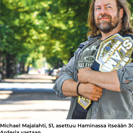
Michael Majalahti, 51, asettuu Haminassa itseään 3
Arderia vastaan.